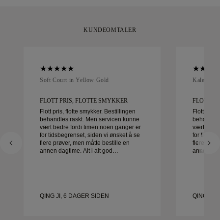
KUNDEOMTALER
Soft Court in Yellow Gold
Kaleida O
FLOTT PRIS, FLOTTE SMYKKER
FLOTT PR
Flott pris, flotte smykker. Bestillingen
Flott pris,
behandles raskt. Men servicen kunne
behandles
vært bedre fordi timen noen ganger er
vært bedre
for tidsbegrenset, siden vi ønsket å se
for tidsbe
flere prøver, men måtte bestille en
flere prøv
annen dagtime. Alt i alt god
annen dagtime. Al
opplevelse, smykker av god kvalitet.
opplevelse
Kona er glad.
Kona er g
QING JI, 6 DAGER SIDEN
QING JI,