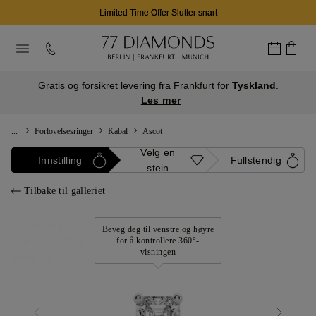
Limited Time Offer Slutter snart
Gratis og forsikret levering fra Frankfurt for
Tyskland
.
Les mer
...
Forlovelsesringer
Kabal
Ascot
Velg en
Innstilling
Fullstendig
stein
Tilbake til galleriet
Beveg deg til venstre og høyre
for å kontrollere 360°-
visningen