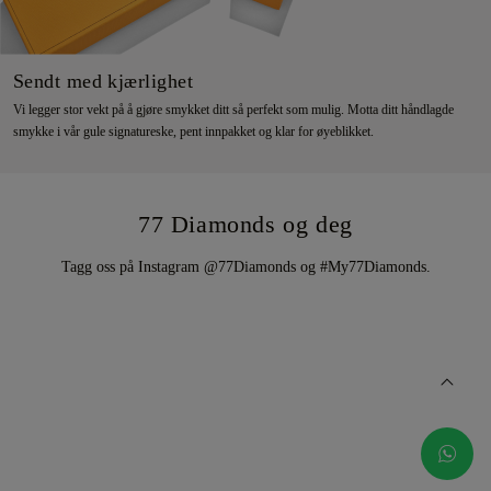
Sendt med kjærlighet
Vi legger stor vekt på å gjøre smykket ditt så perfekt som mulig. Motta ditt håndlagde
smykke i vår gule signatureske, pent innpakket og klar for øyeblikket.
77 Diamonds og deg
Tagg oss på Instagram @77Diamonds og #My77Diamonds.