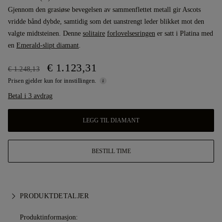
Gjennom den grasiøse bevegelsen av sammenflettet metall gir Ascots
vridde bånd dybde, samtidig som det uanstrengt leder blikket mot den
valgte midtsteinen. Denne
solitaire
forlovelsesringen
er satt i Platina med
en
Emerald-slipt diamant
.
€ 1.123,31
€ 1.248,13
Prisen gjelder kun for innstillingen.
Betal i 3 avdrag
LEGG TIL DIAMANT
BESTILL TIME
PRODUKTDETALJER
Produktinformasjon: