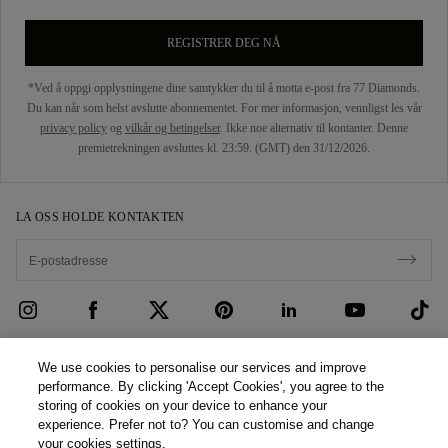
REGISTRER DEG NÅ
*Ved å oppgi opplysningene dine samtykker du til å motta e-post fra 77 Diamonds.
Du kan når som helst avslutte abonnementet. For mer informasjon, vennligst les vår
privacy policy
og
vilkår og betingelser
. Ikke noe alternativ til kontanter. Denne
premietrekningen avsluttes kl. 23:59. (GMT) den 31/12/2026.
LA OSS HOLDE KONTAKTEN
KUNDEBEHANDLING
We use cookies to personalise our services and improve
performance. By clicking 'Accept Cookies', you agree to the
Kontakt oss
OM OSS
storing of cookies on your device to enhance your
experience. Prefer not to? You can customise and change
Bestill time
Vår Historie
JURIDISK OG PERSONVERN
your cookies settings.