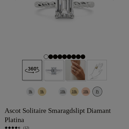
9k
9k
18k
18k
18k
Pt
Ascot Solitaire Smaragdslipt Diamant
Platina
(12)