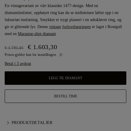
En vintagevariant av vårt klassiske 1477-design. Med en
diamantinnfattet, opphøyet ring kan du se midtsteinen løftet opp i en
luksuriøs innfatning. Smykket er trygt plassert i en sekskløvet ring, og
gir et glitrende lys. Denne
vintage
forlovelsesringen
er laget i Roségull
med en
Marquise-slipt diamant
.
€ 1.603,30
€ 1.781,45
Prisen gjelder kun for innstillingen.
Betal i 3 avdrag
LEGG TIL DIAMANT
BESTILL TIME
PRODUKTDETALJER