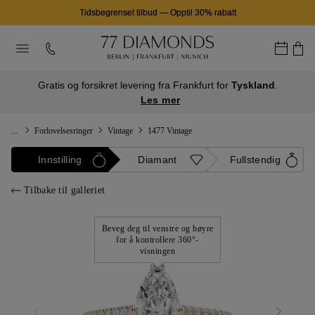
Tidsbegrenset tilbud
—
Opptil 30% rabatt
Gratis og forsikret levering fra Frankfurt for
Tyskland
.
Les mer
...
Forlovelsesringer
Vintage
1477 Vintage
Innstilling
Diamant
Fullstendig
Tilbake til galleriet
Beveg deg til venstre og høyre
for å kontrollere 360°-
visningen