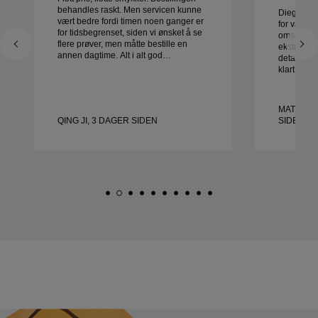
behandles raskt. Men servicen kunne
Diego var 
vært bedre fordi timen noen ganger er
for våre gi
for tidsbegrenset, siden vi ønsket å se
omsorg og 
flere prøver, men måtte bestille en
ekstraordin
annen dagtime. Alt i alt god
detalj ble 
opplevelse, smykker av god kvalitet.
klart i tid
Kona er glad.
fornøyde 
anbefaler 
etter vakr
MATEUSZ
QING JI, 3 DAGER SIDEN
SIDEN