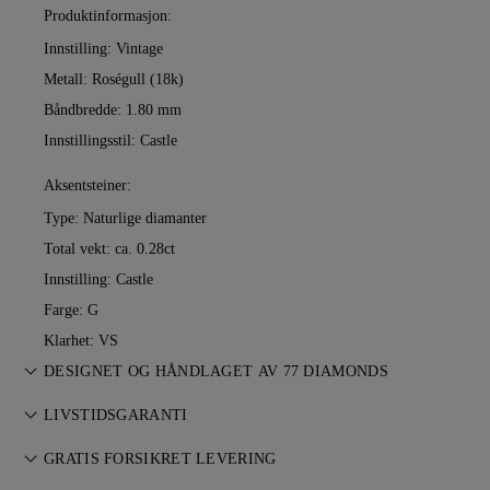
Produktinformasjon:
Innstilling: Vintage
Metall:
Roségull (18k)
Båndbredde: 1.80 mm
Innstillingsstil: Castle
Aksentsteiner:
Type: Naturlige diamanter
Total vekt: ca. 0.28ct
Innstilling: Castle
Farge: G
Klarhet: VS
DESIGNET OG HÅNDLAGET AV 77 DIAMONDS
Smykkekunst perfeksjonert av 77 Diamonds — ett smykke om
LIVSTIDSGARANTI
gangen.
Alle kjøp hos 77 Diamonds inkluderer livstidsgaranti mot
GRATIS FORSIKRET LEVERING
produksjonsfeil. Nødvendige reparasjoner utføres