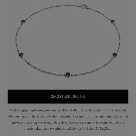
REGISTRER DEG NÅ
*Ved å oppgi opplysningene dine samtykker du til å motta e-post fra 77 Diamonds.
Du kan når som helst avslutte abonnementet. For mer informasjon, vennligst les vår
privacy policy
og
vilkår og betingelser
. Ikke noe alternativ til kontanter. Denne
premietrekningen avsluttes kl. 23:59. (GMT) den 31/12/2026.