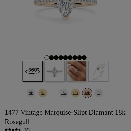
9k
9k
18k
18k
18k
Pt
1477 Vintage Marquise-Slipt Diamant 18k
Rosegull
(65)