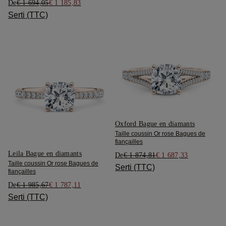
De
€ 1 694,05
€ 1 185,83
Serti (TTC)
Oxford Bague en diamants
Taille coussin Or rose Bagues de
fiançailles
Leila Bague en diamants
De
€ 1 874,81
€ 1 687,33
Taille coussin Or rose Bagues de
Serti (TTC)
fiançailles
De
€ 1 985,67
€ 1 787,11
Serti (TTC)