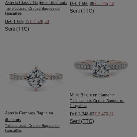
Asteria Classic Bague en diamants
De
€ 1 606,09
€ 1 445,48
Taille coussin Or rose Bagues de
Serti (TTC)
fiançailles
De
€ 1 689,15
€ 1 520,23
Serti (TTC)
Muse Bague en diamants
Taille coussin Or rose Bagues de
fiançailles
Asteria Compass Bague en
De
€ 2 748,67
€ 2 473,81
diamants
Serti (TTC)
Taille coussin Or rose Bagues de
fiançailles