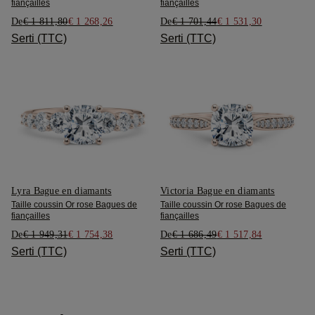
fiançailles
fiançailles
De
€ 1 811,80
€ 1 268,26
De
€ 1 701,44
€ 1 531,30
Serti (TTC)
Serti (TTC)
Lyra Bague en diamants
Victoria Bague en diamants
Taille coussin Or rose Bagues de
Taille coussin Or rose Bagues de
fiançailles
fiançailles
De
€ 1 949,31
€ 1 754,38
De
€ 1 686,49
€ 1 517,84
Serti (TTC)
Serti (TTC)