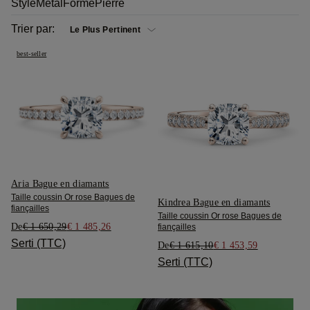
Style
Métal
Forme
Pierre
Trier par:
best-seller
Aria Bague en diamants
Taille coussin Or rose Bagues de
Kindrea Bague en diamants
fiançailles
Taille coussin Or rose Bagues de
De
€ 1 650,29
€ 1 485,26
fiançailles
Serti (TTC)
De
€ 1 615,10
€ 1 453,59
Serti (TTC)