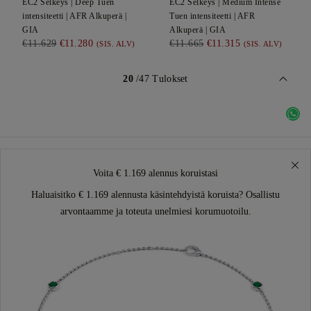
EC2
Selkeys |
Deep
Tuen
EC2
Selkeys |
Medium Intense
intensiteetti |
AFR
Alkuperä |
Tuen intensiteetti |
AFR
GIA
Alkuperä |
GIA
€11.629
€11.280
€11.665
€11.315
(SIS. ALV)
(SIS. ALV)
20
/47 Tulokset
Voita € 1.169 alennus koruistasi
Haluaisitko € 1.169 alennusta käsintehdyistä koruista? Osallistu
arvontaamme ja toteuta unelmiesi korumuotoilu.