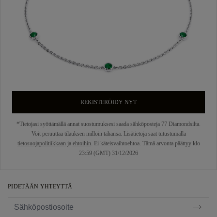
REKISTERÖIDY NYT
*Tietojasi syöttämällä annat suostumuksesi saada sähköposteja 77 Diamondsilta.
Voit peruuttaa tilauksen milloin tahansa. Lisätietoja saat tutustumalla
tietosuojapolitiikkaan
ja
ehtoihin
. Ei käteisvaihtoehtoa. Tämä arvonta päättyy klo
23:59 (GMT) 31/12/2026
PIDETÄÄN YHTEYTTÄ