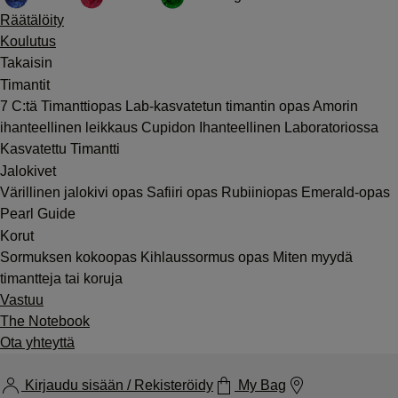
Räätälöity
Koulutus
Takaisin
Timantit
7 C:tä
Timanttiopas
Lab-kasvatetun timantin opas
Amorin
ihanteellinen leikkaus
Cupidon Ihanteellinen Laboratoriossa
Kasvatettu Timantti
Jalokivet
Värillinen jalokivi opas
Safiiri opas
Rubiiniopas
Emerald-opas
Pearl Guide
Korut
Sormuksen kokoopas
Kihlaussormus opas
Miten myydä
timantteja tai koruja
Vastuu
The Notebook
Ota yhteyttä
Kirjaudu sisään / Rekisteröidy
My Bag