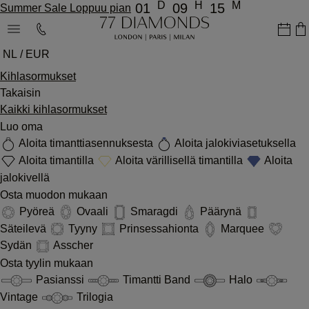
D
H
M
01
09
15
Summer Sale Loppuu pian
NL / EUR
Kihlasormukset
Takaisin
Kaikki kihlasormukset
Luo oma
Aloita timanttiasennuksesta
Aloita jalokiviasetuksella
Aloita timantilla
Aloita värillisellä timantilla
Aloita
jalokivellä
Osta muodon mukaan
Pyöreä
Ovaali
Smaragdi
Päärynä
Säteilevä
Tyyny
Prinsessahionta
Marquee
Sydän
Asscher
Osta tyylin mukaan
Pasianssi
Timantti Band
Halo
Vintage
Trilogia