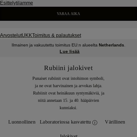
Esittelytilamme
VARAA AIKA
Arvostelut
UKK
Toimitus & palautukset
Ilmainen ja vakuutettu toimitus EU:n alueelta
Netherlands
.
Lue lisää
Rubiini jalokivet
Punaiset rubiinit ovat intohimon symboli,
ja ne ovat harvinainen ja arvokas lahja.
Rubiinit ovat heinäkuun syntymäkiviä, ja
niitä annetaan 15. ja 40. hääpäivien
kunniaksi.
Luonnollinen
Laboratoriossa kasvatettu
Värillinen
Jalokivet