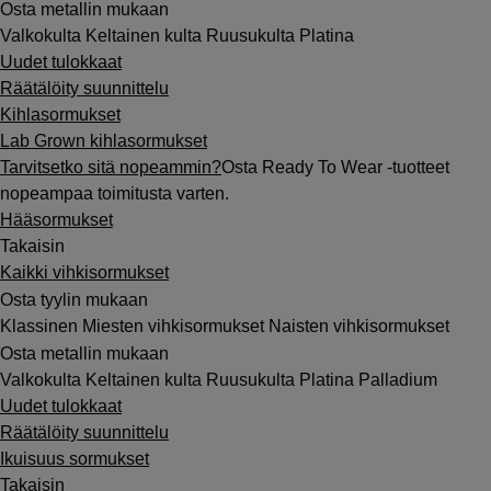
Osta metallin mukaan
Valkokulta
Keltainen kulta
Ruusukulta
Platina
Uudet tulokkaat
Räätälöity suunnittelu
Kihlasormukset
Lab Grown kihlasormukset
Tarvitsetko sitä nopeammin?
Osta Ready To Wear -tuotteet
nopeampaa toimitusta varten.
Hääsormukset
Takaisin
Kaikki vihkisormukset
Osta tyylin mukaan
Klassinen
Miesten vihkisormukset
Naisten vihkisormukset
Osta metallin mukaan
Valkokulta
Keltainen kulta
Ruusukulta
Platina
Palladium
Uudet tulokkaat
Räätälöity suunnittelu
Ikuisuus sormukset
Takaisin