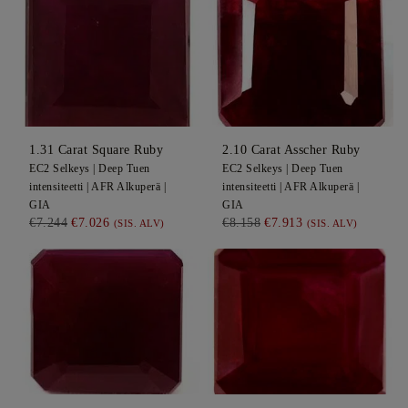
1.31
Carat Square
Ruby
2.10
Carat Asscher
Ruby
EC2
Selkeys |
Deep
Tuen
EC2
Selkeys |
Deep
Tuen
intensiteetti |
AFR
Alkuperä |
intensiteetti |
AFR
Alkuperä |
GIA
GIA
€7.244
€7.026
€8.158
€7.913
(SIS. ALV)
(SIS. ALV)