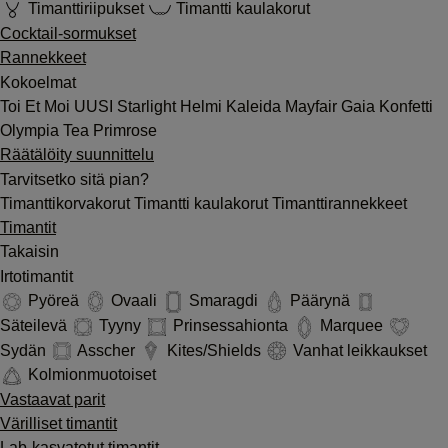
Timanttiriipukset
Timantti kaulakorut
Cocktail-sormukset
Rannekkeet
Kokoelmat
Toi Et Moi
UUSI
Starlight
Helmi
Kaleida
Mayfair
Gaia
Konfetti
Olympia
Tea
Primrose
Räätälöity suunnittelu
Tarvitsetko sitä pian?
Timanttikorvakorut
Timantti kaulakorut
Timanttirannekkeet
Timantit
Takaisin
Irtotimantit
Pyöreä
Ovaali
Smaragdi
Päärynä
Säteilevä
Tyyny
Prinsessahionta
Marquee
Sydän
Asscher
Kites/Shields
Vanhat leikkaukset
Kolmionmuotoiset
Vastaavat parit
Värilliset timantit
Lab-kasvatetut timantit