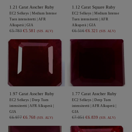
1.21
Carat Asscher
Ruby
1.12
Carat Square
Ruby
EC2
Selkeys |
Medium Intense
EC2
Selkeys |
Medium Intense
Tuen intensiteetti |
AFR
Tuen intensiteetti |
AFR
Alkuperä |
GIA
Alkuperä |
GIA
€5.783
€5.581
€6.516
€6.321
(SIS. ALV)
(SIS. ALV)
1.97
Carat Asscher
Ruby
1.77
Carat Asscher
Ruby
EC2
Selkeys |
Deep
Tuen
EC2
Selkeys |
Deep
Tuen
intensiteetti |
AFR
Alkuperä |
intensiteetti |
AFR
Alkuperä |
GIA
GIA
€6.977
€6.768
€7.051
€6.839
(SIS. ALV)
(SIS. ALV)