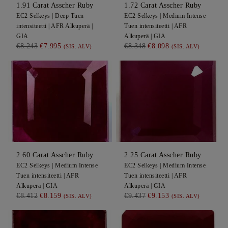
1.91
Carat Asscher
Ruby
1.72
Carat Asscher
Ruby
EC2
Selkeys |
Deep
Tuen
EC2
Selkeys |
Medium Intense
intensiteetti |
AFR
Alkuperä |
Tuen intensiteetti |
AFR
GIA
Alkuperä |
GIA
€8.243
€7.995
€8.348
€8.098
(SIS. ALV)
(SIS. ALV)
2.60
Carat Asscher
Ruby
2.25
Carat Asscher
Ruby
EC2
Selkeys |
Medium Intense
EC2
Selkeys |
Medium Intense
Tuen intensiteetti |
AFR
Tuen intensiteetti |
AFR
Alkuperä |
GIA
Alkuperä |
GIA
€8.412
€8.159
€9.437
€9.153
(SIS. ALV)
(SIS. ALV)