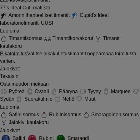
77's Ideal Cut -mallisto
Amorin ihanteelliset timantit
Cupid's Ideal
laboratoriotimantti
UUSI
Luo oma
Timanttisormus
Timanttikorvakorut
Timantti
kaulakoru
Pikatoimitus
Valitse pikakuljetustimantit nopeampaa toimitusta
varten.
Jalokivet
Takaisin
Osta muodon mukaan
Pyöreä
Ovaali
Päärynä
Tyyny
Marquee
Sydän
Suorakulmio
Neliö
Muut
Luo oma
Safiiri sormus
Rubiinisormus
Smaragdinen sormus
Jalokivi kaulakoru
Jalokivet
Safiiri
Rubini
Smaragdi