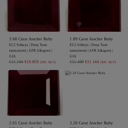
3.68
Carat Asscher
Ruby
1.89
Carat Asscher
Ruby
EC2
Selkeys |
Deep
Tuen
EC2
Selkeys |
Deep
Tuen
intensiteetti |
AFR
Alkuperä |
intensiteetti |
AFR
Alkuperä |
GIA
GIA
€11.194
€10.859
€11.488
€11.144
(SIS. ALV)
(SIS. ALV)
2.61
Carat Asscher
Ruby
3.20
Carat Asscher
Ruby