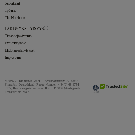
Suosittelut
Työurat
The Notebook
LAKI & YKSITYISYYS
Tietosuojakäytäntö
Evästekäytäntö
Ehdot ja edellytykset
Impressum
©2026 77 Diamonds GmbH -
Schumannstraße 27. 60325
Frankfurt. Deutschland.
Phone Number:
+49 (0) 69 9754
6177,
Handelsregisternummer: HR B 115026 (Amtsgericht
Frankfurt am Main)