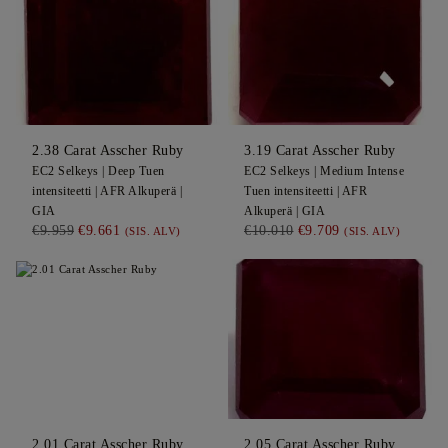
2.38
Carat Asscher
Ruby
3.19
Carat Asscher
Ruby
EC2
Selkeys |
Deep
Tuen
EC2
Selkeys |
Medium Intense
intensiteetti |
AFR
Alkuperä |
Tuen intensiteetti |
AFR
GIA
Alkuperä |
GIA
€9.959
€9.661
€10.010
€9.709
(SIS. ALV)
(SIS. ALV)
2.01
Carat Asscher
Ruby
2.05
Carat Asscher
Ruby