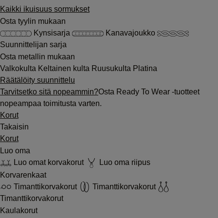
Kaikki ikuisuus sormukset
Osta tyylin mukaan
Kynsisarja
Kanavajoukko
Suunnittelijan sarja
Osta metallin mukaan
Valkokulta
Keltainen kulta
Ruusukulta
Platina
Räätälöity suunnittelu
Tarvitsetko sitä nopeammin?
Osta Ready To Wear -tuotteet
nopeampaa toimitusta varten.
Korut
Takaisin
Korut
Luo oma
Luo omat korvakorut
Luo oma riipus
Korvarenkaat
Timanttikorvakorut
Timanttikorvakorut
Timanttikorvakorut
Kaulakorut