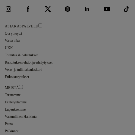
ASIAKASPALVELU
Ota yhteyttä
Varaa aika
UKK
Toimitus & palautukset
Rahoituksen ehdot ja edellytykset
Vero- ja tullimaksulaskuri
Erikoistarjoukset
MEISTÄ
Tarinamme
Esittelytilamme
Lupauksemme
Vastuullinen Hankinta
Paina
Palkinnot