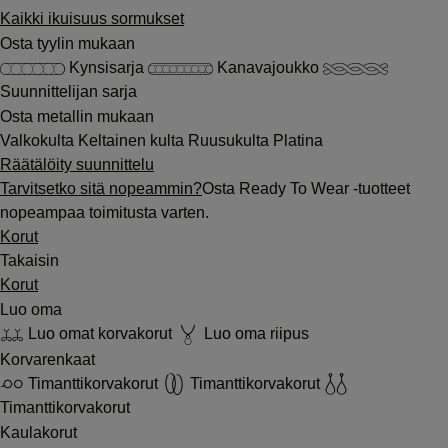
Kaikki ikuisuus sormukset
Osta tyylin mukaan
Kynsisarja
Kanavajoukko
Suunnittelijan sarja
Osta metallin mukaan
Valkokulta
Keltainen kulta
Ruusukulta
Platina
Räätälöity suunnittelu
Tarvitsetko sitä nopeammin?
Osta Ready To Wear -tuotteet
nopeampaa toimitusta varten.
Korut
Takaisin
Korut
Luo oma
Luo omat korvakorut
Luo oma riipus
Korvarenkaat
Timanttikorvakorut
Timanttikorvakorut
Timanttikorvakorut
Kaulakorut