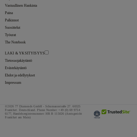
Vastuullinen Hankinta
Paina
Palkinnot
Suosittelut
Työurat
The Notebook
LAKI & YKSITYISYYS
Tietosuojakäytäntö
Evästekäytäntö
Ehdot ja edellytykset
Impressum
©2026 77 Diamonds GmbH -
Schumannstraße 27. 60325
Frankfurt. Deutschland.
Phone Number:
+49 (0) 69 9754
6177,
Handelsregisternummer: HR B 115026 (Amtsgericht
Frankfurt am Main)