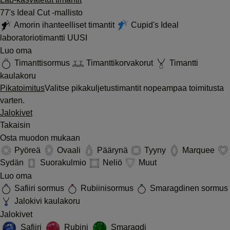
77's Ideal Cut -mallisto
Amorin ihanteelliset timantit
Cupid's Ideal
laboratoriotimantti
UUSI
Luo oma
Timanttisormus
Timanttikorvakorut
Timantti
kaulakoru
Pikatoimitus
Valitse pikakuljetustimantit nopeampaa toimitusta
varten.
Jalokivet
Takaisin
Osta muodon mukaan
Pyöreä
Ovaali
Päärynä
Tyyny
Marquee
Sydän
Suorakulmio
Neliö
Muut
Luo oma
Safiiri sormus
Rubiinisormus
Smaragdinen sormus
Jalokivi kaulakoru
Jalokivet
Safiiri
Rubini
Smaragdi