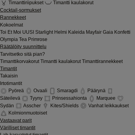
Timanttiriipukset
Timantti kaulakorut
Cocktail-sormukset
Rannekkeet
Kokoelmat
Toi Et Moi
UUSI
Starlight
Helmi
Kaleida
Mayfair
Gaia
Konfetti
Olympia
Tea
Primrose
Räätälöity suunnittelu
Tarvitsetko sitä pian?
Timanttikorvakorut
Timantti kaulakorut
Timanttirannekkeet
Timantit
Takaisin
Irtotimantit
Pyöreä
Ovaali
Smaragdi
Päärynä
Säteilevä
Tyyny
Prinsessahionta
Marquee
Sydän
Asscher
Kites/Shields
Vanhat leikkaukset
Kolmionmuotoiset
Vastaavat parit
Värilliset timantit
Lab-kasvatetut timantit