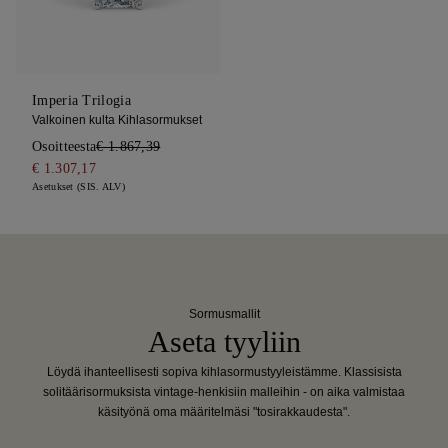
Imperia Trilogia
Valkoinen kulta Kihlasormukset
Osoitteesta
€ 1.867,39
€ 1.307,17
Asetukset (SIS. ALV)
Sormusmallit
Aseta tyyliin
Löydä ihanteellisesti sopiva kihlasormustyyleistämme. Klassisista
solitäärisormuksista vintage-henkisiin malleihin - on aika valmistaa
käsityönä oma määritelmäsi "tosirakkaudesta".