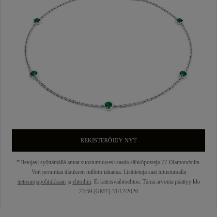
REKISTERÖIDY NYT
*Tietojasi syöttämällä annat suostumuksesi saada sähköposteja 77 Diamondsilta.
Voit peruuttaa tilauksen milloin tahansa. Lisätietoja saat tutustumalla
tietosuojapolitiikkaan
ja
ehtoihin
. Ei käteisvaihtoehtoa. Tämä arvonta päättyy klo
23:59 (GMT) 31/12/2026