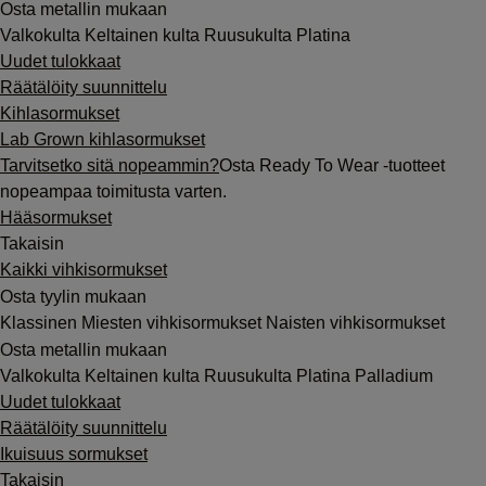
Osta metallin mukaan
Valkokulta
Keltainen kulta
Ruusukulta
Platina
Uudet tulokkaat
Räätälöity suunnittelu
Kihlasormukset
Lab Grown kihlasormukset
Tarvitsetko sitä nopeammin?
Osta Ready To Wear -tuotteet
nopeampaa toimitusta varten.
Hääsormukset
Takaisin
Kaikki vihkisormukset
Osta tyylin mukaan
Klassinen
Miesten vihkisormukset
Naisten vihkisormukset
Osta metallin mukaan
Valkokulta
Keltainen kulta
Ruusukulta
Platina
Palladium
Uudet tulokkaat
Räätälöity suunnittelu
Ikuisuus sormukset
Takaisin