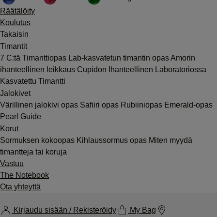
Räätälöity
Koulutus
Takaisin
Timantit
7 C:tä
Timanttiopas
Lab-kasvatetun timantin opas
Amorin
ihanteellinen leikkaus
Cupidon Ihanteellinen Laboratoriossa
Kasvatettu Timantti
Jalokivet
Värillinen jalokivi opas
Safiiri opas
Rubiiniopas
Emerald-opas
Pearl Guide
Korut
Sormuksen kokoopas
Kihlaussormus opas
Miten myydä
timantteja tai koruja
Vastuu
The Notebook
Ota yhteyttä
Kirjaudu sisään / Rekisteröidy
My Bag