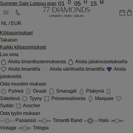
D
H
M
01
05
15
Summer Sale Loppuu pian
NL / EUR
Kihlasormukset
Takaisin
Kaikki kihlasormukset
Luo oma
Aloita timanttiasennuksesta
Aloita jalokiviasetuksella
Aloita timantilla
Aloita värillisellä timantilla
Aloita
jalokivellä
Osta muodon mukaan
Pyöreä
Ovaali
Smaragdi
Päärynä
Säteilevä
Tyyny
Prinsessahionta
Marquee
Sydän
Asscher
Osta tyylin mukaan
Pasianssi
Timantti Band
Halo
Vintage
Trilogia