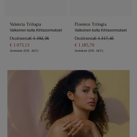
Valencia Trilogia
Florence Trilogia
Valkoinen kulta Kihlasormukset
Valkoinen kulta Kihlasormukset
Osoitteesta
€ 1.192,36
Osoitteesta
€ 1.317,45
€ 1.073,13
€ 1.185,70
Asetukset (SIS. ALV)
Asetukset (SIS. ALV)