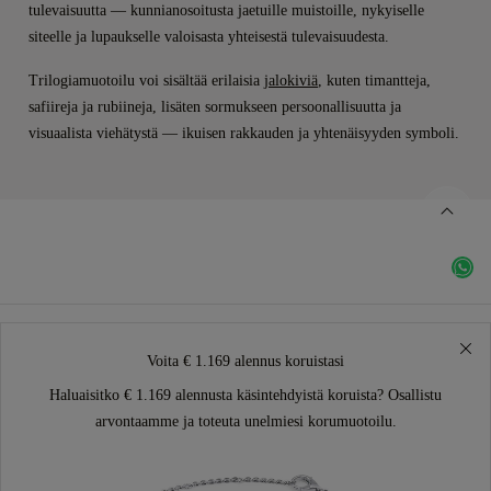
tulevaisuutta — kunnianosoitusta jaetuille muistoille, nykyiselle
siteelle ja lupaukselle valoisasta yhteisestä tulevaisuudesta.
Trilogiamuotoilu voi sisältää erilaisia
jalokiviä
, kuten timantteja,
safiireja ja rubiineja, lisäten sormukseen persoonallisuutta ja
visuaalista viehätystä — ikuisen rakkauden ja yhtenäisyyden symboli.
Voita € 1.169 alennus koruistasi
Haluaisitko € 1.169 alennusta käsintehdyistä koruista? Osallistu
arvontaamme ja toteuta unelmiesi korumuotoilu.