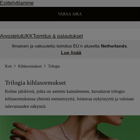
Esittelytilamme
VARAA AIKA
Arvostelut
UKK
Toimitus & palautukset
Ilmainen ja vakuutettu toimitus EU:n alueelta
Netherlands
.
Lue lisää
Koti
Kihlasormukset
Trilogia
Trilogia kihlasormukset
Kolme jalokiveä, jotka on asetettu kaistaleeseen, kuvastavat trilogia-
kihlasormuksessa yhteistä menneisyyttä, loistavaa nykyisyyttä ja valoisan
tulevaisuuden näkymiä.