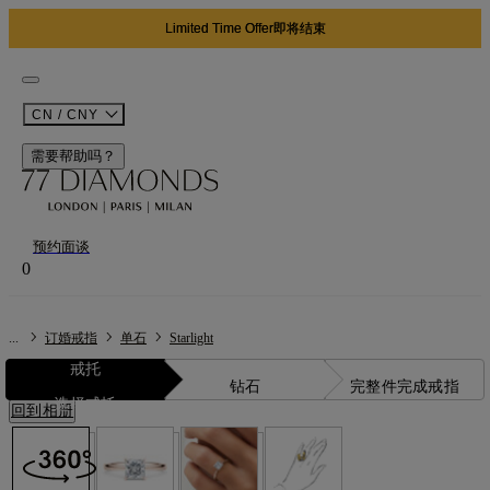
Limited Time Offer即将结束
CN / CNY
需要帮助吗？
预约面谈
0
...
订婚戒指
单石
Starlight
戒托
钻石
完整件
完成戒指
选择戒托
回到相册