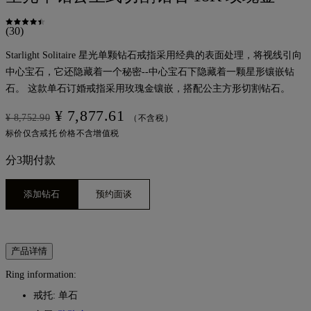
(30)
Starlight Solitaire 星光单颗钻石戒指采用经典的表面处理，将视线引向
中心宝石，它还隐藏着一个秘密--中心宝石下隐藏着一颗星形镶嵌钻
石。 这款单石订婚戒指采用玫瑰金镶嵌，搭配公主方形切割钻石。
¥ 7,877.61
¥ 8,752.90
（不含税）
标价仅含戒托 价格不含增值税
分3期付款
添加钻石
预约面谈
产品详情
Ring information:
戒托: 单石