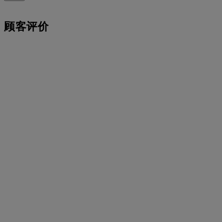
礼盒中，精美包装，静候重要时刻。
（Brinks）等专业运输服务。如果您对购买的产品不完全满
意，您可以在 30 天内退货或换货。
顾客评价
！