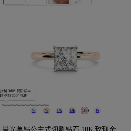
制 360° 视图
横向
控制 360° 视图
18k
9k
9k
18k
18k
Pt
星光单钻公主式切割钻石 18K 玫瑰金