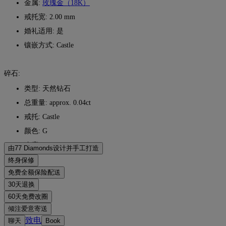
金属:
玫瑰金（18K）
戒托宽: 2.00 mm
婚礼适用: 是
镶嵌方式: Castle
碎石:
类型: 天然钻石
总重量: approx. 0.04ct
戒托: Castle
颜色: G
净度: VS
由77 Diamonds设计并手工打造
匠心工艺，一件一作。由77 Diamonds大师级珠宝匠将您的想
终身保修
法化为现实。
在77 Diamonds的任何购买均享有终身制造保修。如出现制造
免费全额保险配送
问题，相关维修将免费提供。详情请参阅我们的
条款与条件
。
无论您住在哪里，所有邮费都是免费的。我们将通过联邦快递
30天退换
（FedEx）或敦豪快递（DHL）的特快专递服务，无风险、全
如您不完全满意，可在30天内退换商品。详情请参阅我们的
条
60天免费改圈
保险地将您的商品直接送到您家门口。我们会为所有订单投
款与条件
。
为确保完美佩戴体验，77 Diamonds 提供交付后60天内的免费
倾注爱意寄送
保，以避免在递送过程中出现任何问题。对于某些高价值物
改圈服务。详情请参阅我们的
尺寸政策
。
我们用心打造每一件珠宝。您的手工珠宝将装入标志性的黄色
致电
聊天
Book
品，我们会使用马尔卡-阿米特（Malca-Amit）或布林克斯