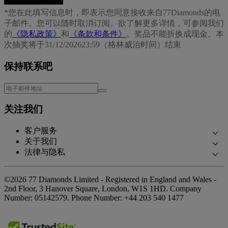
*您在此填写信息时，即表示您同意接收来自77Diamonds的电
子邮件。您可以随时取消订阅。欲了解更多详情，可参阅我们
的
《隐私政策》
和
《条款和条件》
。奖品不能折换成现金。本
次抽奖将于31/12/202623:59（格林威治时间）结束
保持联系吧
关注我们
客户服务
关于我们
联系我们
法律与隐私
我们的故事
预约面谈
隐私政策
我们的展厅
常见问题
©2026 77 Diamonds Limited - Registered in England and Wales -
Cookie政策
我们的承诺
2nd Floor, 3 Hanover Square, London, W1S 1HD.
Company
交货和退货
Number:
05142579.
Phone Number:
+44 203 540 1477
《条款和条件》
合规采购
贷款《条款和条件》
媒体报道
税费计算器