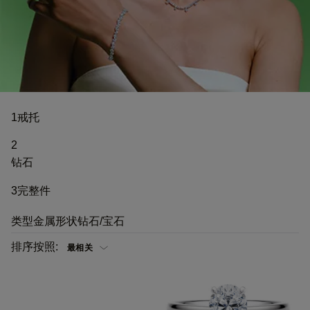
1
戒托
2
钻石
3
完整件
类型
金属
形状
钻石/宝石
排序按照: