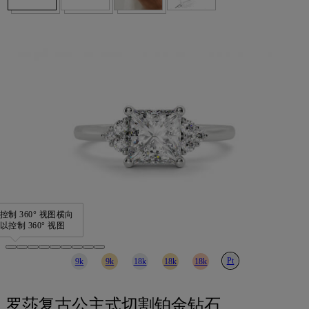
制 360° 视图
横向
控制 360° 视图
Pt
9k
9k
18k
18k
18k
罗莎复古公主式切割铂金钻石