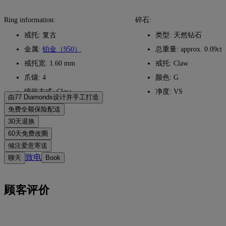
Ring information:
碎石:
戒托: 复古
类型: 天然钻石
金属:
铂金（950）
总重量: approx. 0.09ct
戒托宽: 1.60 mm
戒托: Claw
爪镶: 4
颜色: G
镶嵌方式: Claw
净度: VS
由77 Diamonds设计并手工打造
匠心工艺，一件一作。由77 Diamonds大师级珠宝匠将您的想
免费全额保险配送
法化为现实。
无论您住在哪里，所有邮费都是免费的。我们将通过联邦快递
30天退换
（FedEx）或敦豪快递（DHL）的特快专递服务，无风险、全
如您不完全满意，可在30天内退换商品。详情请参阅我们的
条
60天免费改圈
保险地将您的商品直接送到您家门口。我们会为所有订单投
款与条件
。
为确保完美佩戴体验，77 Diamonds 提供交付后60天内的免费
倾注爱意寄送
保，以避免在递送过程中出现任何问题。对于某些高价值物
改圈服务。详情请参阅我们的
尺寸政策
。
我们用心打造每一件珠宝。您的手工珠宝将装入标志性的黄色
致电
聊天
Book
品，我们会使用马尔卡-阿米特（Malca-Amit）或布林克斯
礼盒中，精美包装，静候重要时刻。
（Brinks）等专业运输服务。如果您对购买的产品不完全满
意，您可以在 30 天内退货或换货。
顾客评价