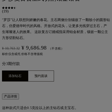
(19)
“罗莎”让人联想到娇嫩的春花。主石两侧分别镶嵌了一颗较小的圆形钻
石，仿爱德华时代的风格。开放式的花头，让更多光线穿过主石，产
生璀璨迷人的效果。 这款复古订婚戒指采用铂金材质，镶嵌一颗公主
方形切割钻石。
¥ 9,686.98
¥ 10,763.32
（不含税）
标价仅含戒托 价格不含增值税
分3期付款
添加钻石
预约面谈
产品详情
这种款式只适合0.5克拉以上的主钻石或主宝石。