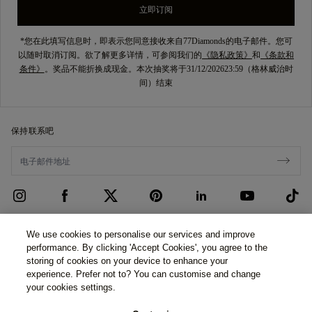
立即订阅
*您在此填写信息时，即表示您同意接收来自77Diamonds的电子邮件。您可
以随时取消订阅。欲了解更多详情，可参阅我们的
《隐私政策》
和
《条款和
条件》
。奖品不能折换成现金。本次抽奖将于31/12/202623:59（格林威治时
间）结束
保持联系吧
客户服务
We use cookies to personalise our services and improve
performance. By clicking 'Accept Cookies', you agree to the
联系我们
关于我们
storing of cookies on your device to enhance your
experience. Prefer not to? You can customise and change
预约面谈
我们的故事
法律与隐私
your cookies settings.
常见问题
我们的展厅
隐私政策