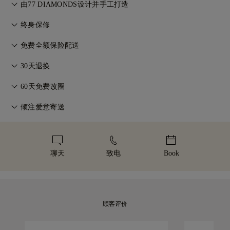
由77 DIAMONDS设计并手工打造
匠心工艺，一件一作。由77 Diamonds大师级珠宝匠将您的想法
终身保修
化为现实。
在77 Diamonds的任何购买均享有终身制造保修。如出现制造问
免费全额保险配送
题，相关维修将免费提供。详情请参阅我们的
条款与条件
。
无论您住在哪里，所有邮费都是免费的。我们将通过联邦快递
30天退换
（FedEx）或敦豪快递（DHL）的特快专递服务，无风险、全保
如您不完全满意，可在30天内退换商品。详情请参阅我们的
条
险地将您的商品直接送到您家门口。我们会为所有订单投保，以
60天免费改圈
款与条件
。
避免在递送过程中出现任何问题。对于某些高价值物品，我们会
为确保完美佩戴体验，77 Diamonds 提供交付后60天内的免费
倾注爱意寄送
使用马尔卡-阿米特（Malca-Amit）或布林克斯（Brinks）等专
改圈服务。详情请参阅我们的
尺寸政策
。
业运输服务。如果您对购买的产品不完全满意，您可以在 30 天
我们用心打造每一件珠宝。您的手工珠宝将装入标志性的黄色礼
内退货或换货。
盒中，精美包装，静候重要时刻。
聊天
致电
Book
顾客评价