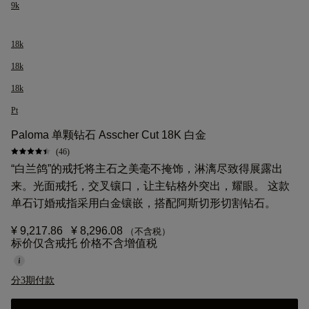
9k
18k
18k
18k
Pt
Paloma 单颗钻石 Asscher Cut 18K 白金
(46)
“白兰鸽”的戒托将主石之美毫不掩饰，淋漓尽致得展露出
来。光面戒托，交叉镶口，让主钻格外突出，耀眼。 这款
单石订婚戒指采用白金镶嵌，搭配阿斯切形切割钻石。
¥ 9,217.86
¥ 8,296.08
（不含税）
标价仅含戒托 价格不含增值税
分3期付款