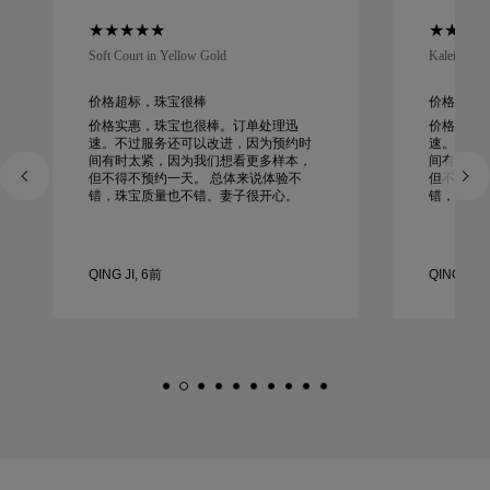
Soft Court in Yellow Gold
Kaleida Oc
价格超标，珠宝很棒
价格超标
价格实惠，珠宝也很棒。订单处理迅
价格实惠
速。不过服务还可以改进，因为预约时
速。不过
间有时太紧，因为我们想看更多样本，
间有时太
但不得不预约一天。 总体来说体验不
但不得不预约一天
错，珠宝质量也不错。妻子很开心。
错，珠宝
QING JI, 6前
QING JI, 