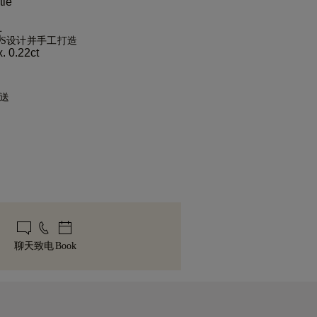
le
石
NDS设计并手工打造
 0.22ct
作。由77 Diamonds大师级珠宝匠将您
。
onds的任何购买均享有终身制造保修。如出现
送
维修将免费提供。详情请参阅我们的
条款
，所有邮费都是免费的。我们将通过联邦
）或敦豪快递（DHL）的特快专递服务，无
，可在30天内退换商品。详情请参阅我们
将您的商品直接送到您家门口。我们会为
以避免在递送过程中出现任何问题。对于
，77 Diamonds 提供交付后60天内的
我们会使用马尔卡-阿米特（Malca-
详情请参阅我们的
尺寸政策
。
克斯（Brinks）等专业运输服务。如果您对
一件珠宝。您的手工珠宝将装入标志性的
全满意，您可以在 30 天内退货或换货。
美包装，静候重要时刻。
聊天
致电
Book