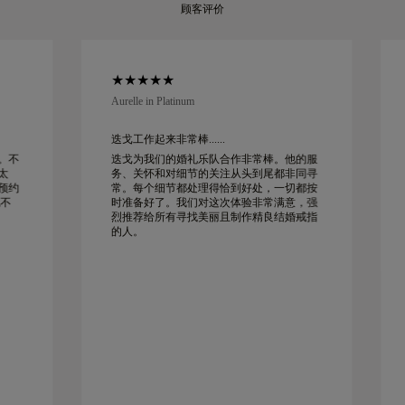
顾客评价
Aurelle in Platinum
迭戈工作起来非常棒......
。不
迭戈为我们的婚礼乐队合作非常棒。他的服
太
务、关怀和对细节的关注从头到尾都非同寻
预约
常。每个细节都处理得恰到好处，一切都按
时准备好了。我们对这次体验非常满意，强
烈推荐给所有寻找美丽且制作精良结婚戒指
的人。