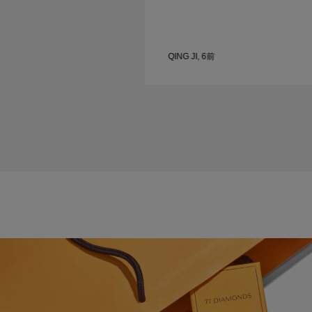
QING JI, 6前