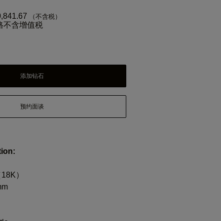
0,841.67
（不含税）
格不含增值税
添加钻石
预约面谈
ion:
18K）
mm