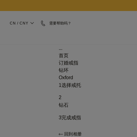
CN / CNY
需要帮助吗？
...
首页
订婚戒指
钻环
Oxford
1
选择戒托
2
钻石
3
完成戒指
回到相册