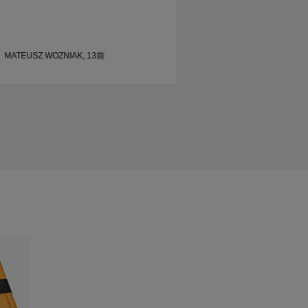
MATEUSZ WOZNIAK, 13前
SHELLEY, 21前