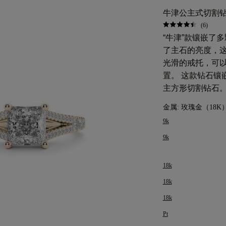
牛津公主式切割钻石
(6)
“牛津”款镶嵌了
了主石的亮度，
光滑的戒托，可
置。 这款钻石镶
主方形切割钻石
金属:
玫瑰金（18K
9k
9k
18k
18k
18k
Pt