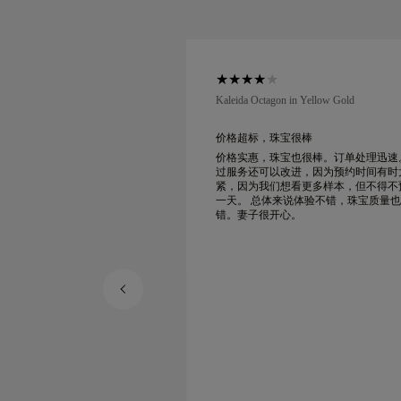
low Gold
Kaleida Octagon in Yellow Gold
很棒
价格超标，珠宝很棒
也很棒。订单处理迅速。不
价格实惠，珠宝也很棒。订单处理迅速
进，因为预约时间有时太
过服务还可以改进，因为预约时间有时
看更多样本，但不得不预约
紧，因为我们想看更多样本，但不得不
一天。 总体来说体验不错，珠宝质量也不
。
错。妻子很开心。