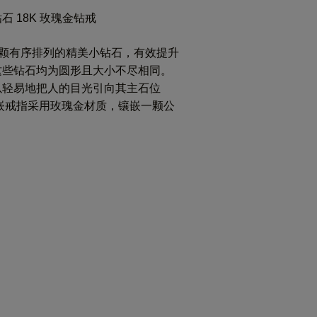
 18K 玫瑰金钻戒
多颗有序排列的精美小钻石，有效提升
这些钻石均为圆形且大小不尽相同。
以轻易地把人的目光引向其主石位
嵌戒指采用玫瑰金材质，镶嵌一颗公
。
）