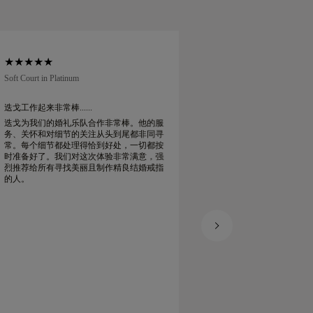
Soft Court in Platinum
Traditional Court in Pl
迭戈工作起来非常棒......
我在网上订购了我的
迭戈为我们的婚礼乐队合作非常棒。他的服
我在网上订购了我的
务、关怀和对细节的关注从头到尾都非同寻
包装得很漂亮。我的
常。每个细节都处理得恰到好处，一切都按
我非常满意
时准备好了。我们对这次体验非常满意，强
烈推荐给所有寻找美丽且制作精良结婚戒指
的人。