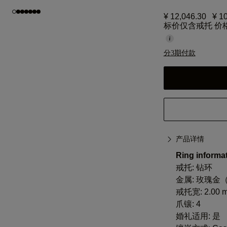
¥ 12,046.30
¥ 1
标价仅含戒托 价
分3期付款
产品详情
Ring informat
戒托: 钻环
金属:
玫瑰金（
戒托宽: 2.00 
爪镶: 4
婚礼适用: 是