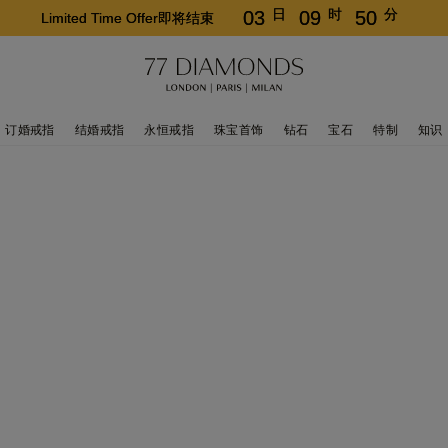
日
时
分
03
09
50
Limited Time Offer即将结束
订婚戒指
结婚戒指
永恒戒指
珠宝首饰
钻石
宝石
特制
知识