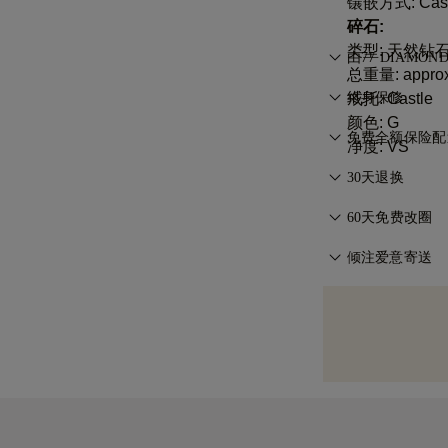
镶嵌方式: Cast
碎石:
类型: 天然钻
由77 DIAMO
总重量: approx.
匠心工艺，一件一
戒托: Castle
终身保修
的想法化为现实
颜色: G
在77 Diam
免费全额保险配
净度: VS
制造问题，相关
无论您住在哪里
与条件
30天退换
。
快递（FedEx
如您不完全满意
风险、全保险地
60天免费改圈
的
条款与条件
。
所有订单投保，
为确保完美佩戴体验
倾注爱意寄送
某些高价值物品，
免费改圈服务。
Amit）或布林
我们用心打造每
购买的产品不完
黄色礼盒中，精