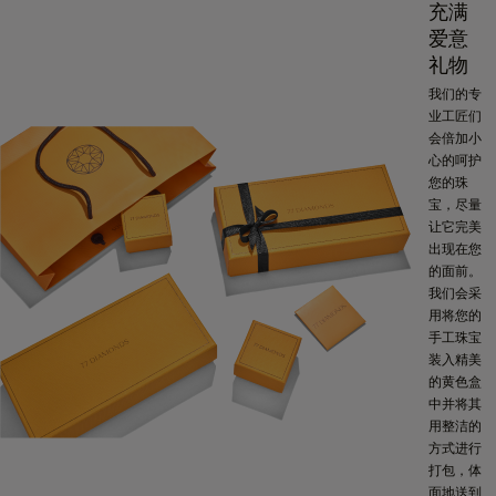
充满
爱意
礼物
我们的专
业工匠们
会倍加小
心的呵护
您的珠
宝，尽量
让它完美
出现在您
的面前。
我们会采
用将您的
手工珠宝
装入精美
的黄色盒
中并将其
用整洁的
方式进行
打包，体
面地送到