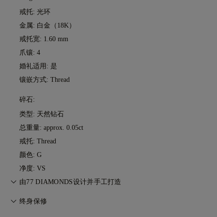
戒托: 光环
金属:
白金（18K）
戒托宽: 1.60 mm
爪镶: 4
婚礼适用: 是
镶嵌方式: Thread
碎石:
类型: 天然钻石
总重量: approx. 0.05ct
戒托: Thread
颜色: G
净度: VS
由77 DIAMONDS设计并手工打造
匠心工艺，一件一作。由77 Diamonds大师级珠宝匠将您的想法
终身保修
化为现实。