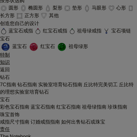
按形状选购
圆形
椭圆形
梨形
垫形
马眼形
心形
长方形
正方形
其他
创造您自己的设计
蓝宝石戒指
红宝石戒指
祖母绿戒指
宝石项链
宝石
蓝宝石
红宝石
祖母绿形
特制
知识
返回
钻石
7C指南
钻石指南
实验室培育钻石指南
丘比特完美切工
丘比特
的理想实验室培育钻石
宝石
彩色宝石指南
蓝宝石指南
红宝石指南
祖母绿指南
珍珠指南
珠宝首饰
戒指尺寸指南
订婚戒指指南
如何出售钻石或珠宝
责任
The Notebook