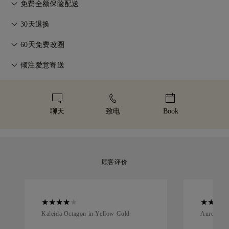
在77 Diamonds的任何购买均享有终身制造保修。如出现制造问
免费全额保险配送
题，相关维修将免费提供。详情请参阅我们的
条款与条件
。
无论您住在哪里，所有邮费都是免费的。我们将通过联邦快递
30天退换
（FedEx）或敦豪快递（DHL）的特快专递服务，无风险、全保
如您不完全满意，可在30天内退换商品。详情请参阅我们的
条
险地将您的商品直接送到您家门口。我们会为所有订单投保，以
60天免费改圈
款与条件
。
避免在递送过程中出现任何问题。对于某些高价值物品，我们会
为确保完美佩戴体验，77 Diamonds 提供交付后60天内的免费
倾注爱意寄送
使用马尔卡-阿米特（Malca-Amit）或布林克斯（Brinks）等专
改圈服务。详情请参阅我们的
尺寸政策
。
业运输服务。如果您对购买的产品不完全满意，您可以在 30 天
我们用心打造每一件珠宝。您的手工珠宝将装入标志性的黄色礼
内退货或换货。
盒中，精美包装，静候重要时刻。
聊天
致电
Book
顾客评价
Kaleida Octagon in Yellow Gold
Aurelle in