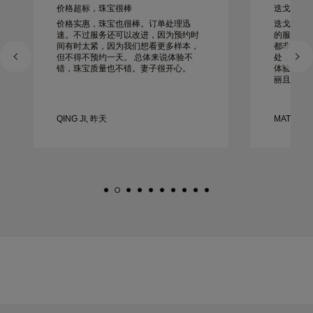
价格超标，珠宝很棒
迭戈工作起来
价格实惠，珠宝也很棒。订单处理迅
迭戈为我
速。不过服务还可以改进，因为预约时
的服务、
间有时太紧，因为我们想看更多样本，
都非同寻
但不得不预约一天。 总体来说体验不
处，一切
错，珠宝质量也不错。妻子很开心。
体验非常
丽且制作
QING JI, 昨天
MATEUSZ