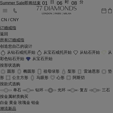
日
时
分
01
06
08
Summer Sale即将结束
CN / CNY
订婚戒指
返回
所有订婚戒指
创造您自己的设计
从钻石戒托开始
从宝石戒托开始
从钻石开始
从
彩色钻石开始
从宝石开始
按形状选购
圆形
椭圆形
祖母绿形
梨形
雷迪恩形
垫
形
公主方形
马眼形
心形
阿斯切
按款式选购
单石
钻环
光环
复古
三石
按金属材质购买
白金
黄金
玫瑰金
铂金
潮流新品