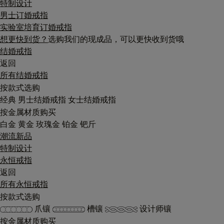
特制设计
男士订婚戒指
实验室培育订婚戒指
想更快到货？
选购我们的现成品，可以更快收到货哦
结婚戒指
返回
所有结婚戒指
按款式选购
经典
男士结婚戒指
女士结婚戒指
按金属材质购买
白金
黄金
玫瑰金
铂金
钯斤
潮流新品
特制设计
永恒戒指
返回
所有永恒戒指
按款式选购
爪镶
槽镶
设计师镶
按金属材质购买