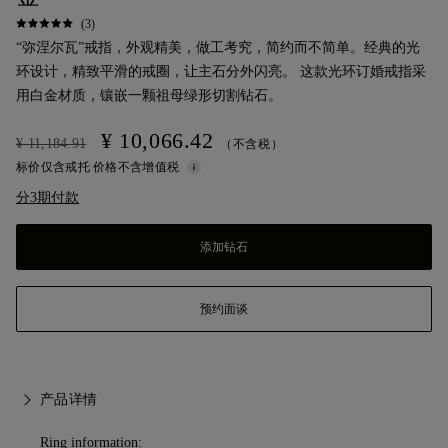
(3)
“弥涅尔瓦”戒指，外观精美，做工考究，简约而不简单。经典的光
环设计，精致平滑的戒圈，让主石分外闪亮。 这款光环订婚戒指采
用白金材质，镶嵌一颗祖母绿形切割钻石。
¥ 10,066.42
¥ 11,184.91
（不含税）
标价仅含戒托 价格不含增值税
分3期付款
添加钻石
预约面谈
产品详情
Ring information: