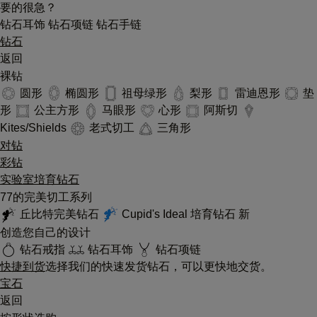
要的很急？
钻石耳饰
钻石项链
钻石手链
钻石
返回
裸钻
圆形
椭圆形
祖母绿形
梨形
雷迪恩形
垫
形
公主方形
马眼形
心形
阿斯切
Kites/Shields
老式切工
三角形
对钻
彩钻
实验室培育钻石
77的完美切工系列
丘比特完美钻石
Cupid's Ideal 培育钻石
新
创造您自己的设计
钻石戒指
钻石耳饰
钻石项链
快捷到货
选择我们的快速发货钻石，可以更快地交货。
宝石
返回