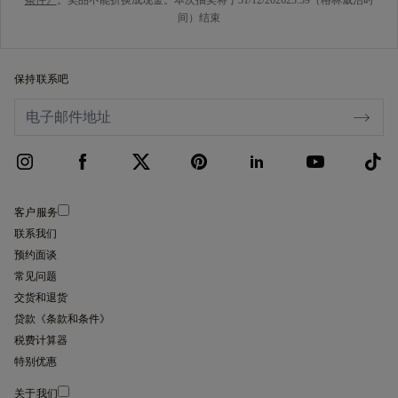
条件》
。奖品不能折换成现金。本次抽奖将于31/12/202623:59（格林威治时
间）结束
保持联系吧
客户服务
联系我们
预约面谈
常见问题
交货和退货
贷款《条款和条件》
税费计算器
特别优惠
关于我们