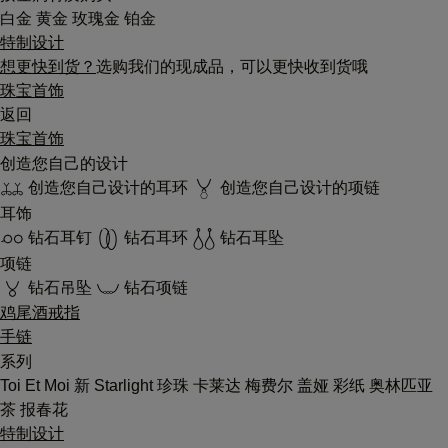
白金
黄金
玫瑰金
铂金
特制设计
想更快到货？
选购我们的现成品，可以更快收到货哦
珠宝首饰
返回
珠宝首饰
创造您自己的设计
创造您自己设计的耳环
创造您自己设计的项链
耳饰
钻石耳钉
钻石耳环
钻石耳坠
项链
钻石吊坠
钻石项链
鸡尾酒戒指
手链
系列
Toi Et Moi
新
Starlight
珍珠
卡莱达
梅费尔
盖娅
彩纸
奥林匹亚
茶
报春花
特制设计