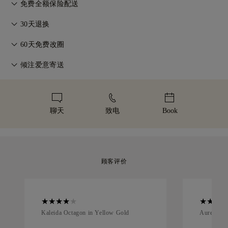
在77 Diamonds的任何购买均享有终身制造保修。如出现制造问
免费全额保险配送
题，相关维修将免费提供。详情请参阅我们的
条款与条件
。
无论您住在哪里，所有邮费都是免费的。我们将通过联邦快递
30天退换
（FedEx）或敦豪快递（DHL）的特快专递服务，无风险、全保
如您不完全满意，可在30天内退换商品。详情请参阅我们的
条
险地将您的商品直接送到您家门口。我们会为所有订单投保，以
60天免费改圈
款与条件
。
避免在递送过程中出现任何问题。对于某些高价值物品，我们会
为确保完美佩戴体验，77 Diamonds 提供交付后60天内的免费
倾注爱意寄送
使用马尔卡-阿米特（Malca-Amit）或布林克斯（Brinks）等专
改圈服务。详情请参阅我们的
尺寸政策
。
业运输服务。如果您对购买的产品不完全满意，您可以在 30 天
我们用心打造每一件珠宝。您的手工珠宝将装入标志性的黄色礼
内退货或换货。
盒中，精美包装，静候重要时刻。
聊天
致电
Book
顾客评价
Kaleida Octagon in Yellow Gold
Aurelle in