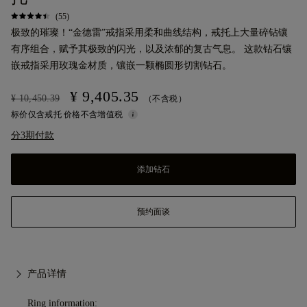
(55)
极致的璀璨！“金德雷”戒指采用柔和曲线结构，戒托上大量碎钻镶
有序组合，赋予其极致的闪光，以及浓郁的复古气息。 这款钻石镶
嵌戒指采用玫瑰金材质，镶嵌一颗椭圆形切割钻石。
¥ 9,405.35
¥ 10,450.39
（不含税）
标价仅含戒托 价格不含增值税
分3期付款
添加钻石
预约面谈
产品详情
Ring information: