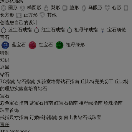
按形状选购
圆形
椭圆形
梨形
垫形
马眼形
心形
长方形
正方形
其他
创造您自己的设计
蓝宝石戒指
红宝石戒指
祖母绿戒指
宝石项链
宝石
蓝宝石
红宝石
祖母绿形
特制
知识
返回
钻石
7C指南
钻石指南
实验室培育钻石指南
丘比特完美切工
丘比特
的理想实验室培育钻石
宝石
彩色宝石指南
蓝宝石指南
红宝石指南
祖母绿指南
珍珠指南
珠宝首饰
戒指尺寸指南
订婚戒指指南
如何出售钻石或珠宝
责任
The Notebook