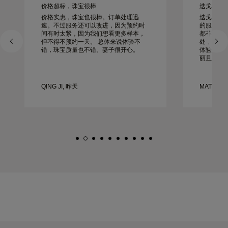
价格超标，珠宝很棒
迭戈工作起来
价格实惠，珠宝也很棒。订单处理迅
迭戈为我
速。不过服务还可以改进，因为预约时
的服务、
间有时太紧，因为我们想看更多样本，
都非同寻
但不得不预约一天。 总体来说体验不
处，一切
错，珠宝质量也不错。妻子很开心。
体验非常
丽且制作
QING JI, 昨天
MATEUSZ