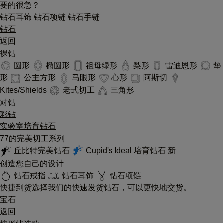
要的很急？
钻石耳饰
钻石项链
钻石手链
钻石
返回
裸钻
圆形
椭圆形
祖母绿形
梨形
雷迪恩形
垫
形
公主方形
马眼形
心形
阿斯切
Kites/Shields
老式切工
三角形
对钻
彩钻
实验室培育钻石
77的完美切工系列
丘比特完美钻石
Cupid's Ideal 培育钻石
新
创造您自己的设计
钻石戒指
钻石耳饰
钻石项链
快捷到货
选择我们的快速发货钻石，可以更快地交货。
宝石
返回