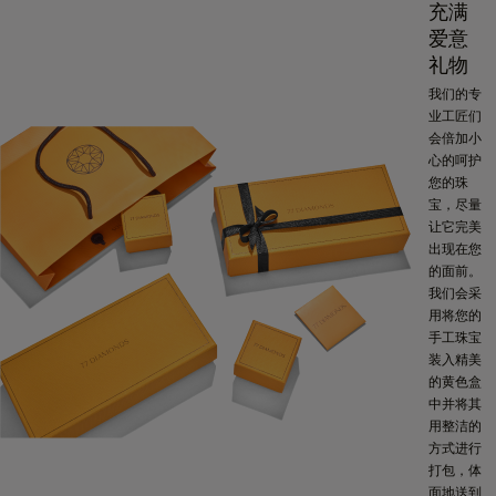
充满
爱意
礼物
我们的专
业工匠们
会倍加小
心的呵护
您的珠
宝，尽量
让它完美
出现在您
的面前。
我们会采
用将您的
手工珠宝
装入精美
的黄色盒
中并将其
用整洁的
方式进行
打包，体
面地送到