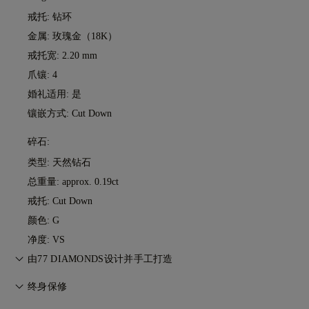
戒托: 钻环
金属:
玫瑰金（18K）
戒托宽: 2.20 mm
爪镶: 4
婚礼适用: 是
镶嵌方式: Cut Down
碎石:
类型: 天然钻石
总重量: approx. 0.19ct
戒托: Cut Down
颜色: G
净度: VS
由77 DIAMONDS设计并手工打造
匠心工艺，一件一作。由77 Diamonds大师级珠宝匠将您的想法
终身保修
化为现实。