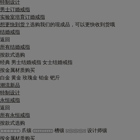
特制设计
男士订婚戒指
实验室培育订婚戒指
想更快到货？
选购我们的现成品，可以更快收到货哦
结婚戒指
返回
所有结婚戒指
按款式选购
经典
男士结婚戒指
女士结婚戒指
按金属材质购买
白金
黄金
玫瑰金
铂金
钯斤
潮流新品
特制设计
永恒戒指
返回
所有永恒戒指
按款式选购
爪镶
槽镶
设计师镶
按金属材质购买