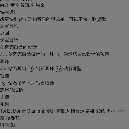
白金
黄金
玫瑰金
铂金
特制设计
想更快到货？
选购我们的现成品，可以更快收到货哦
珠宝首饰
返回
珠宝首饰
创造您自己的设计
创造您自己设计的耳环
创造您自己设计的项链
耳饰
钻石耳钉
钻石耳环
钻石耳坠
项链
钻石吊坠
钻石项链
鸡尾酒戒指
手链
系列
Toi Et Moi
新
Starlight
珍珠
卡莱达
梅费尔
盖娅
彩纸
奥林匹亚
茶
报春花
特制设计