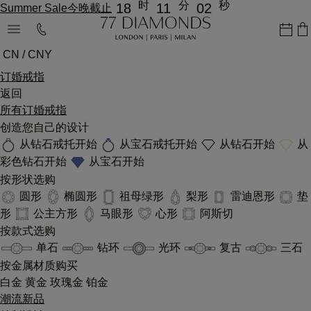
时
分
秒
18
11
02
Summer Sale今晚截止
CN / CNY
订婚戒指
返回
所有订婚戒指
创造您自己的设计
从钻石戒托开始
从宝石戒托开始
从钻石开始
从
彩色钻石开始
从宝石开始
按形状选购
圆形
椭圆形
祖母绿形
梨形
雷迪恩形
垫
形
公主方形
马眼形
心形
阿斯切
按款式选购
单石
钻环
光环
复古
三石
按金属材质购买
白金
黄金
玫瑰金
铂金
潮流新品