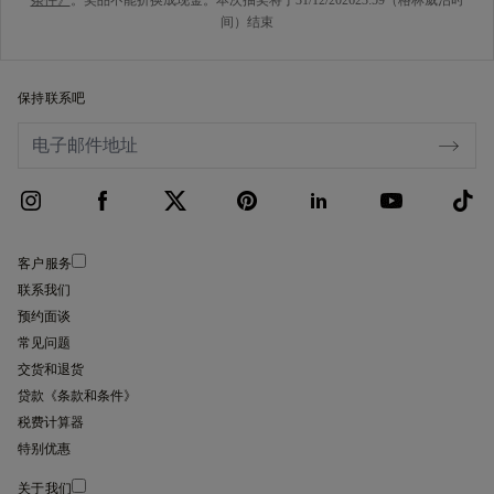
条件》
。奖品不能折换成现金。本次抽奖将于31/12/202623:59（格林威治时
间）结束
保持联系吧
客户服务
联系我们
预约面谈
常见问题
交货和退货
贷款《条款和条件》
税费计算器
特别优惠
关于我们