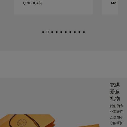
QING JI, 4前
MATEUSZ
充满
爱意
礼物
我们的专
业工匠们
会倍加小
心的呵护