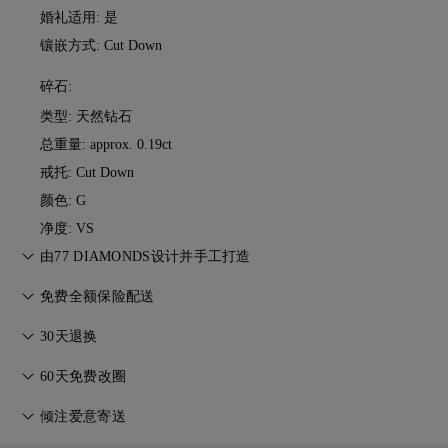
婚礼适用: 是
镶嵌方式: Cut Down
碎石:
类型: 天然钻石
总重量: approx. 0.19ct
戒托: Cut Down
颜色: G
净度: VS
由77 DIAMONDS设计并手工打造
匠心工艺，一件一作。由77 Diamonds大师级珠宝匠将您的想法
免费全额保险配送
化为现实。
无论您住在哪里，所有邮费都是免费的。我们将通过联邦快递
30天退换
（FedEx）或敦豪快递（DHL）的特快专递服务，无风险、全保
如您不完全满意，可在30天内退换商品。详情请参阅我们的
条
险地将您的商品直接送到您家门口。我们会为所有订单投保，以
60天免费改圈
款与条件
。
避免在递送过程中出现任何问题。对于某些高价值物品，我们会
为确保完美佩戴体验，77 Diamonds 提供交付后60天内的免费
倾注爱意寄送
使用马尔卡-阿米特（Malca-Amit）或布林克斯（Brinks）等专
改圈服务。详情请参阅我们的
尺寸政策
。