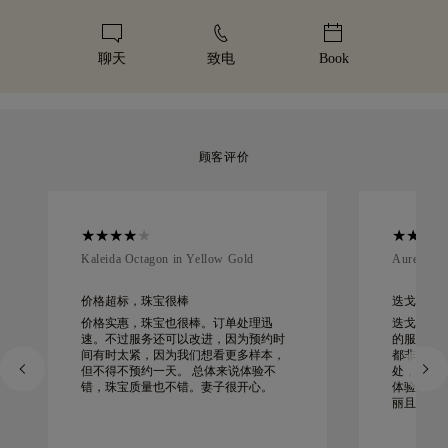
业运输服务。如果您对购买的产品不完全满意，您可以在 30 天
我们用心打造每一件珠宝。您的手工珠宝将装入标志性的黄色礼
内退货或换货。
盒中，精美包装，静候重要时刻。
聊天
致电
Book
顾客评价
Kaleida Octagon in Yellow Gold
Aurelle in
价格超标，珠宝很棒
迭戈工作起来
价格实惠，珠宝也很棒。订单处理迅
迭戈为我
速。不过服务还可以改进，因为预约时
的服务、
间有时太紧，因为我们想看更多样本，
都非同寻
但不得不预约一天。 总体来说体验不
处，一切
错，珠宝质量也不错。妻子很开心。
体验非常
丽且制作