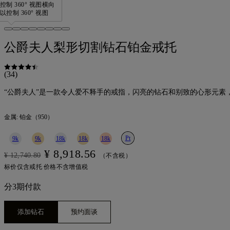
制 360° 视图
横向
控制 360° 视图
公爵夫人梨形切割钻石铂金戒托
(34)
“公爵夫人”是一款令人爱不释手的戒指，闪亮的钻石和别致的心形元素
金属:
铂金（950）
Pt
9k
9k
18k
18k
18k
¥ 8,918.56
¥ 12,740.80
（不含税）
标价仅含戒托 价格不含增值税
分3期付款
添加钻石
预约面谈