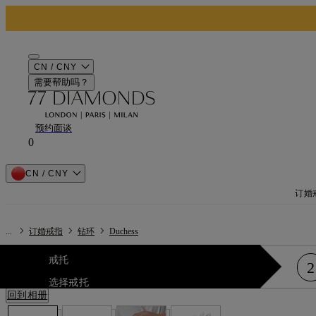
CN / CNY
需要帮助吗？
预约面谈
0
CN / CNY
订婚
...
订婚戒指
钻环
Duchess
戒托
2
选择戒托
回到相册