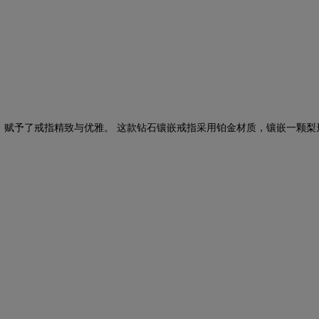
，赋予了戒指精致与优雅。 这款钻石镶嵌戒指采用铂金材质，镶嵌一颗梨