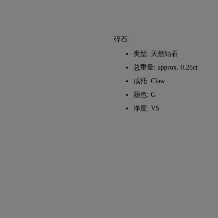
碎石:
类型: 天然钻石
总重量: approx. 0.28ct
戒托: Claw
颜色: G
净度: VS
法化为现实。
FedEx）或敦豪快递（DHL）的特快专递服务，无风险、全
尔卡-阿米特（Malca-Amit）或布林克斯（Brinks）等
款与条件
。
免费改圈服务。详情请参阅我们的
尺寸政策
。
礼盒中，精美包装，静候重要时刻。