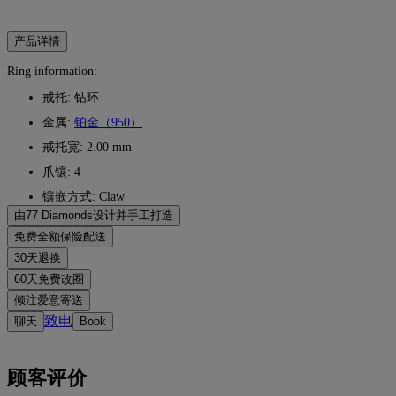
产品详情
Ring information:
戒托: 钻环
金属:
铂金（950）
戒托宽: 2.00 mm
爪镶: 4
镶嵌方式: Claw
由77 Diamonds设计并手工打造
匠心工艺，一件一作。由77 Diamonds大师级珠宝匠将您的想
免费全额保险配送
无论您住在哪里，所有邮费都是免费的。我们将通过联邦快递（
30天退换
避免在递送过程中出现任何问题。对于某些高价值物品，我们会使用马
如您不完全满意，可在30天内退换商品。详情请参阅我们的
条
60天免费改圈
内退货或换货。
为确保完美佩戴体验，77 Diamonds 提供交付后60天内的
倾注爱意寄送
我们用心打造每一件珠宝。您的手工珠宝将装入标志性的黄色
致电
聊天
Book
顾客评价