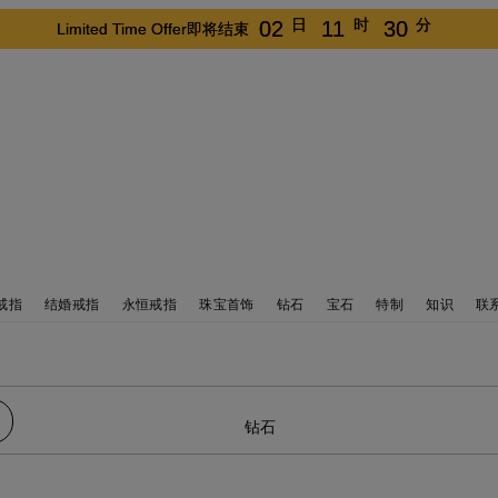
日
时
分
02
11
30
Limited Time Offer即将结束
戒指
结婚戒指
永恒戒指
珠宝首饰
钻石
宝石
特制
知识
联
钻石