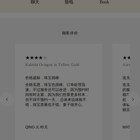
聊天
致电
Book
顾客评价
Kaleida Octagon in Yellow Gold
Aurelle in
价格超标，珠宝很棒
迭戈工作起来
价格实惠，珠宝也很棒。订单处理迅
迭戈为我
速。不过服务还可以改进，因为预约时
的服务、
间有时太紧，因为我们想看更多样本，
都非同寻
但不得不预约一天。 总体来说体验不
处，一切
错，珠宝质量也不错。妻子很开心。
体验非常
丽且制作
QING JI, 昨天
MATEUSZ