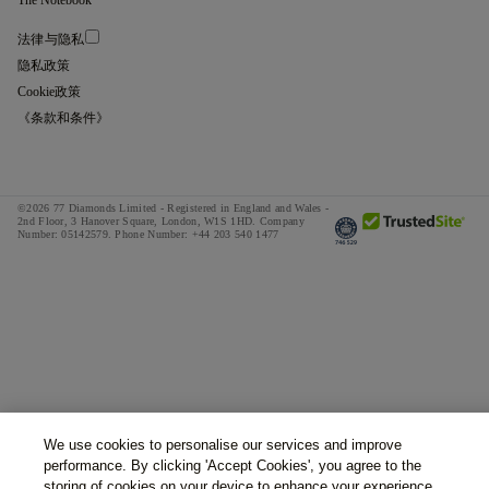
The Notebook
法律与隐私
隐私政策
Cookie政策
《条款和条件》
©2026 77 Diamonds Limited - Registered in England and Wales -
2nd Floor, 3 Hanover Square, London, W1S 1HD.
Company
Number:
05142579.
Phone Number:
+44 203 540 1477
We use cookies to personalise our services and improve
performance. By clicking 'Accept Cookies', you agree to the
storing of cookies on your device to enhance your experience.