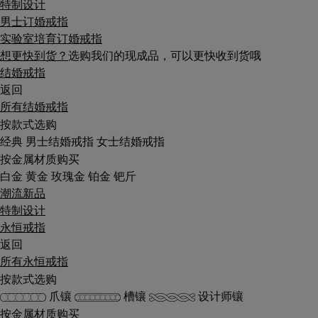
特制设计
男士订婚戒指
实验室培育订婚戒指
想更快到货？
选购我们的现成品，可以更快收到货哦
结婚戒指
返回
所有结婚戒指
按款式选购
经典
男士结婚戒指
女士结婚戒指
按金属材质购买
白金
黄金
玫瑰金
铂金
钯斤
潮流新品
特制设计
永恒戒指
返回
所有永恒戒指
按款式选购
爪镶
槽镶
设计师镶
按金属材质购买