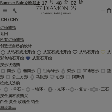
时
分
秒
17
48
02
Summer Sale今晚截止
CN / CNY
订婚戒指
返回
所有订婚戒指
创造您自己的设计
从钻石戒托开始
从宝石戒托开始
从钻石开始
从
彩色钻石开始
从宝石开始
按形状选购
圆形
椭圆形
祖母绿形
梨形
雷迪恩形
垫
形
公主方形
马眼形
心形
阿斯切
按款式选购
单石
钻环
光环
复古
三石
按金属材质购买
白金
黄金
玫瑰金
铂金
潮流新品