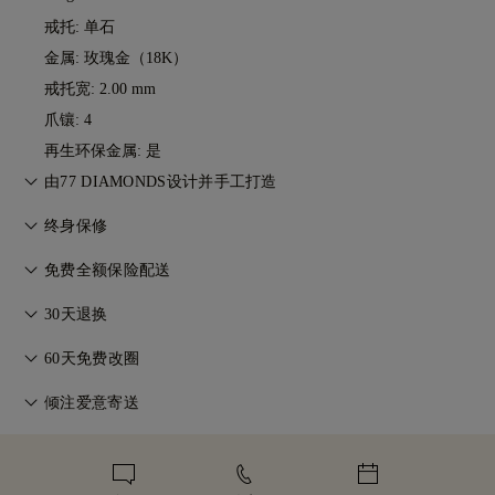
戒托: 单石
金属:
玫瑰金（18K）
戒托宽: 2.00 mm
爪镶: 4
再生环保金属: 是
由77 DIAMONDS设计并手工打造
匠心工艺，一件一作。由77 Diamonds大师级珠宝匠将您的想法
终身保修
化为现实。
在77 Diamonds的任何购买均享有终身制造保修。如出现制造问
免费全额保险配送
题，相关维修将免费提供。详情请参阅我们的
条款与条件
。
无论您住在哪里，所有邮费都是免费的。我们将通过联邦快递
30天退换
（FedEx）或敦豪快递（DHL）的特快专递服务，无风险、全保
如您不完全满意，可在30天内退换商品。详情请参阅我们的
条
险地将您的商品直接送到您家门口。我们会为所有订单投保，以
60天免费改圈
款与条件
。
避免在递送过程中出现任何问题。对于某些高价值物品，我们会
为确保完美佩戴体验，77 Diamonds 提供交付后60天内的免费
倾注爱意寄送
使用马尔卡-阿米特（Malca-Amit）或布林克斯（Brinks）等专
改圈服务。详情请参阅我们的
尺寸政策
。
业运输服务。如果您对购买的产品不完全满意，您可以在 30 天
我们用心打造每一件珠宝。您的手工珠宝将装入标志性的黄色礼
内退货或换货。
盒中，精美包装，静候重要时刻。