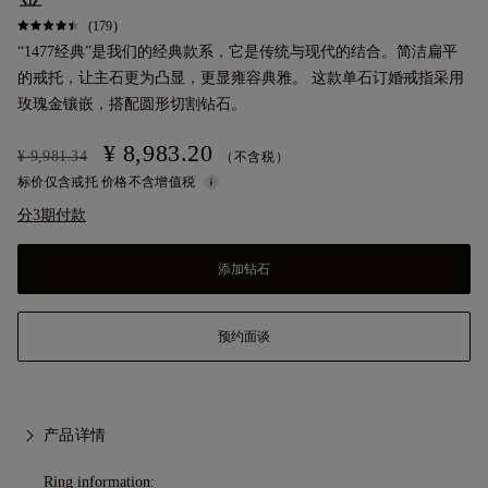
(179)
“1477经典”是我们的经典款系，它是传统与现代的结合。简洁扁平
的戒托，让主石更为凸显，更显雍容典雅。 这款单石订婚戒指采用
玫瑰金镶嵌，搭配圆形切割钻石。
¥ 8,983.20
¥ 9,981.34
（不含税）
标价仅含戒托 价格不含增值税
分3期付款
添加钻石
预约面谈
产品详情
Ring information: