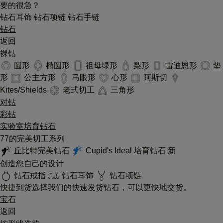
要的很急？
钻石耳饰
钻石项链
钻石手链
钻石
返回
裸钻
圆形
椭圆形
祖母绿形
梨形
雷迪恩形
垫
形
公主方形
马眼形
心形
阿斯切
Kites/Shields
老式切工
三角形
对钻
彩钻
实验室培育钻石
77的完美切工系列
丘比特完美钻石
Cupid's Ideal 培育钻石
新
创造您自己的设计
钻石戒指
钻石耳饰
钻石项链
快捷到货
选择我们的快速发货钻石，可以更快地交货。
宝石
返回