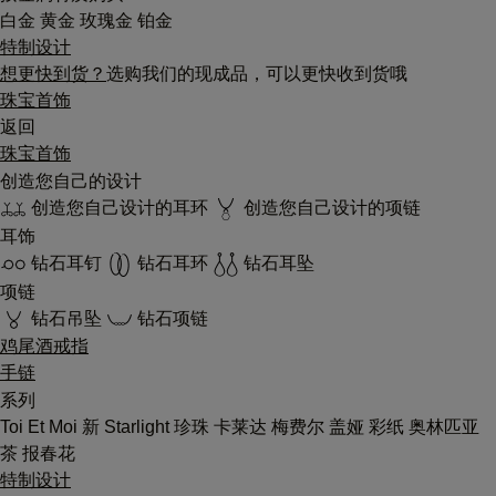
白金
黄金
玫瑰金
铂金
特制设计
想更快到货？
选购我们的现成品，可以更快收到货哦
珠宝首饰
返回
珠宝首饰
创造您自己的设计
创造您自己设计的耳环
创造您自己设计的项链
耳饰
钻石耳钉
钻石耳环
钻石耳坠
项链
钻石吊坠
钻石项链
鸡尾酒戒指
手链
系列
Toi Et Moi
新
Starlight
珍珠
卡莱达
梅费尔
盖娅
彩纸
奥林匹亚
茶
报春花
特制设计