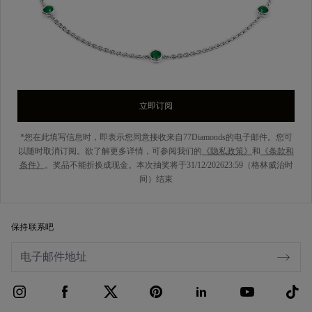
立即订阅
*您在此填写信息时，即表示您同意接收来自77Diamonds的电子邮件。您可
以随时取消订阅。欲了解更多详情，可参阅我们的
《隐私政策》
和
《条款和
条件》
。奖品不能折换成现金。本次抽奖将于31/12/202623:59（格林威治时
间）结束
保持联系吧