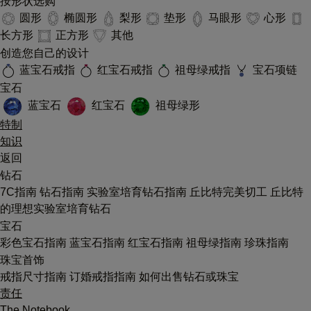
按形状选购
圆形
椭圆形
梨形
垫形
马眼形
心形
长方形
正方形
其他
创造您自己的设计
蓝宝石戒指
红宝石戒指
祖母绿戒指
宝石项链
宝石
蓝宝石
红宝石
祖母绿形
特制
知识
返回
钻石
7C指南
钻石指南
实验室培育钻石指南
丘比特完美切工
丘比特
的理想实验室培育钻石
宝石
彩色宝石指南
蓝宝石指南
红宝石指南
祖母绿指南
珍珠指南
珠宝首饰
戒指尺寸指南
订婚戒指指南
如何出售钻石或珠宝
责任
The Notebook