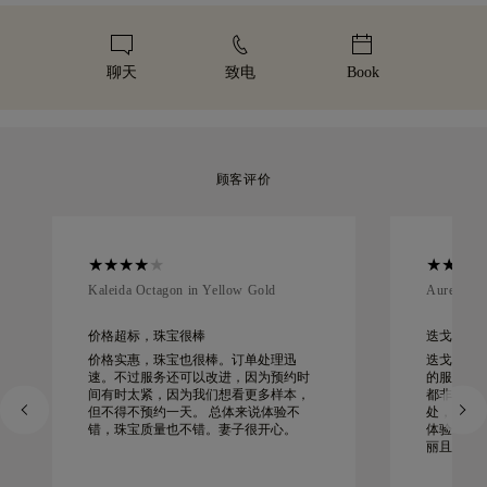
业运输服务。如果您对购买的产品不完全满意，您可以在 30 天
我们用心打造每一件珠宝。您的手工珠宝将装入标志性的黄色礼
内退货或换货。
盒中，精美包装，静候重要时刻。
聊天
致电
Book
顾客评价
Kaleida Octagon in Yellow Gold
Aurelle in
价格超标，珠宝很棒
迭戈工作起来
价格实惠，珠宝也很棒。订单处理迅
迭戈为我
速。不过服务还可以改进，因为预约时
的服务、
间有时太紧，因为我们想看更多样本，
都非同寻
但不得不预约一天。 总体来说体验不
处，一切
错，珠宝质量也不错。妻子很开心。
体验非常
丽且制作