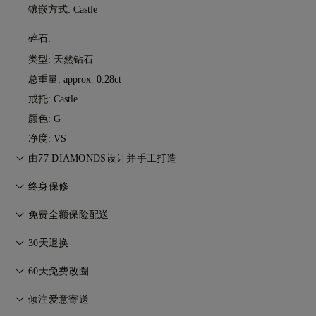
镶嵌方式: Castle
碎石:
类型: 天然钻石
总重量: approx. 0.28ct
戒托: Castle
颜色: G
净度: VS
由77 DIAMONDS设计并手工打造
匠心工艺，一件一作。由77 Diamonds大师级珠宝匠将您的想法
终身保修
化为现实。
在77 Diamonds的任何购买均享有终身制造保修。如出现制造问
免费全额保险配送
题，相关维修将免费提供。详情请参阅我们的
条款与条件
。
无论您住在哪里，所有邮费都是免费的。我们将通过联邦快递
30天退换
（FedEx）或敦豪快递（DHL）的特快专递服务，无风险、全保
如您不完全满意，可在30天内退换商品。详情请参阅我们的
条
险地将您的商品直接送到您家门口。我们会为所有订单投保，以
60天免费改圈
款与条件
。
避免在递送过程中出现任何问题。对于某些高价值物品，我们会
为确保完美佩戴体验，77 Diamonds 提供交付后60天内的免费
倾注爱意寄送
使用马尔卡-阿米特（Malca-Amit）或布林克斯（Brinks）等专
改圈服务。详情请参阅我们的
尺寸政策
。