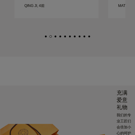
QING JI, 4前
MATEUSZ
充满
爱意
礼物
我们的专
业工匠们
会倍加小
心的呵护