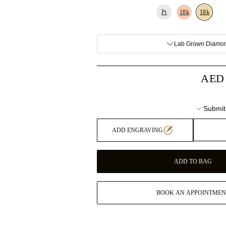
Pt
18k
18k
Lab Grown Diamo
AED 
Submit
ADD ENGRAVING
ADD TO BAG
BOOK AN APPOINTMEN