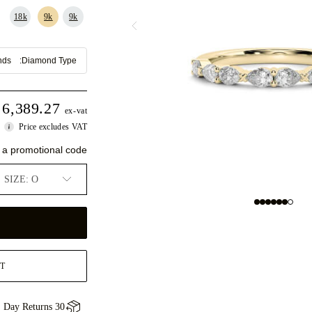
18k
9k
9k
nds
Diamond Type:
6,389.27
ex-vat
Price excludes VAT
 a promotional code
SIZE: O
T
30 Day Returns