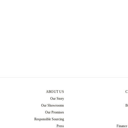
ABOUT US
C
Our Story
Our Showrooms
B
Our Promises
Responsible Sourcing
Press
Finance