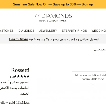
Sunshine Sale Now On
—
Save up to 30%
—
Sign up
MSTONES
DIAMONDS
JEWELLERY
ETERNITY RINGS
WEDDING
Learn More
توصيل مجاني ومؤمن - بدون رسوم ولا رسوم خفية.
صيع مخلبي
Rossetti
(1)
ألماسات بقصة الكمثر
الحلقة.
yellow-gold-18k
Metal: