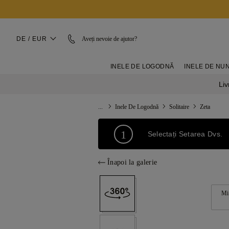
DE / EUR
Aveți nevoie de ajutor?
INELE DE LOGODNĂ
INELE DE NU
Liv
...
Inele De Logodnă
Solitaire
Zeta
1
Selectați Setarea Dvs.
Înapoi la galerie
Mi