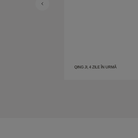
 ÎN URMĂ
QING JI, 4 ZILE ÎN URMĂ