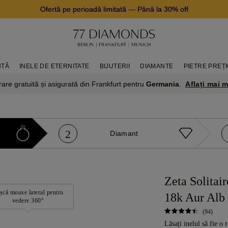
Ofertă pe perioadă limitată
—
Până la 30% off
NTĂ
INELE DE ETERNITATE
BIJUTERII
DIAMANTE
PIETRE PREȚ
Aflați mai m
rare gratuită și asigurată din Frankfurt pentru
Germania
.
2
Diamant
Zeta Solitai
șcă mouse lateral pentru
18k Aur Alb
vedere 360°
(94)
Lăsați inelul să fie o 