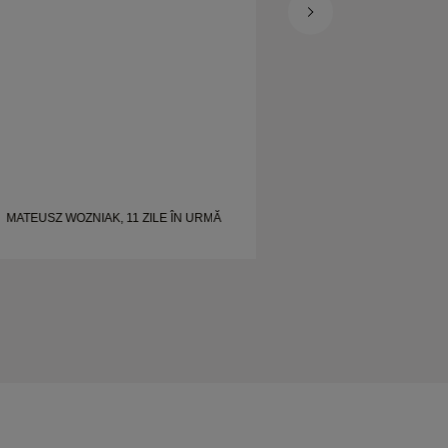
și bine realizate.
MATEUSZ WOZNIAK, 11 ZILE ÎN URMĂ
SHELLEY, 20 ZILE 