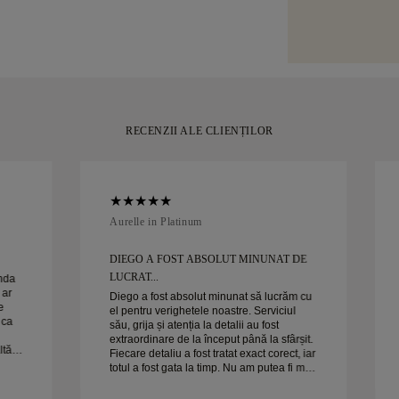
serviciu de tran
lucrată manual 
sau Brinks. În c
emblematică, fr
de achiziția dvs
momentul tău.
puțin de 30 de z
RECENZII ALE CLIENȚILOR
Aurelle in Platinum
DIEGO A FOST ABSOLUT MINUNAT DE
LUCRAT...
anda
 ar
Diego a fost absolut minunat să lucrăm cu
e
el pentru verighetele noastre. Serviciul
 ca
său, grija și atenția la detalii au fost
extraordinare de la început până la sfârșit.
ltă
Fiecare detaliu a fost tratat exact corect, iar
totul a fost gata la timp. Nu am putea fi mai
Soția
mulțumiți de experiență și îl recomandăm
cu căldură oricui caută verighete frumoase