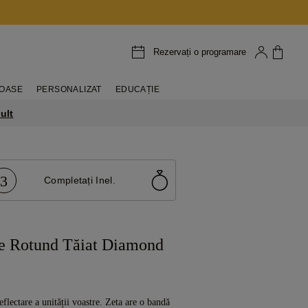
Rezervați o programare
IOASE
PERSONALIZAT
EDUCAȚIE
ult
3
Completați Inel.
re Rotund Tăiat Diamond
reflectare a unității voastre. Zeta are o bandă