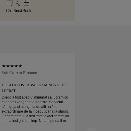
sport specializat, cum ar fi Malca-Amit
ajunge în cutia noastră galbenă
azul în care nu sunteți pe deplin mulțumit
umos ambalată și pregătită pentru
Chat
Sună
Book
., o puteți returna sau schimba în mai
ile.
Soft Court in Platinum
Traditional Court in
DIEGO A FOST ABSOLUT MINUNAT DE
MI-AM COMANDAT
LUCRAT...
Mi-am comandat verighet
când era de așteptat
Diego a fost absolut minunat să lucrăm cu
Verigheta mea de pla
el pentru verighetele noastre. Serviciul
frumoasă și sunt foa
său, grija și atenția la detalii au fost
extraordinare de la început până la sfârșit.
Fiecare detaliu a fost tratat exact corect, iar
totul a fost gata la timp. Nu am putea fi mai
mulțumiți de experiență și îl recomandăm
cu căldură oricui caută verighete frumoase