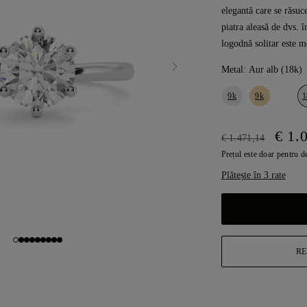
elegantă care se răsuc
piatra aleasă de dvs. î
logodnă solitar este m
Metal:
Aur alb (18k)
9k
9k
1
€ 1.
€ 1.471,14
Prețul este doar pentru d
Plătește în 3 rate
RE