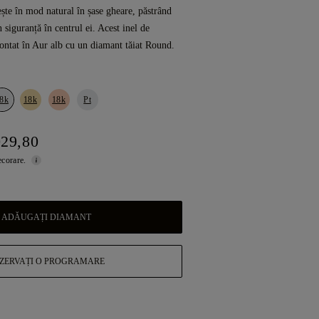
ește în mod natural în șase gheare, păstrând
n siguranță în centrul ei. Acest inel de
ontat în Aur alb cu un diamant tăiat Round.
8k
18k
18k
Pt
029,80
ecorare.
ADĂUGAȚI DIAMANT
ZERVAȚI O PROGRAMARE