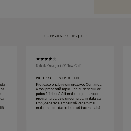
sau Brinks. În c
emblematică, fr
de achiziția dvs
momentul tău.
puțin de 30 de z
RECENZII ALE CLIENȚILOR
Kaleida Octagon in Yellow Gold
PREȚ EXCELENT BIJUTERII
anda
Preț excelent, bijuterii grozave. Comanda
 ar
a fost procesată rapid. Totuși, serviciul ar
e
putea fi îmbunătățit mai bine, deoarece
 ca
programarea este uneori prea limitată ca
timp, deoarece am vrut să vedem mai
ltă
multe mostre, dar trebuie să facem o altă
programare pentru o zi. Per ansamblu,
Soția
experiență bună, bijuterii de calitate. Soția
e fericită.