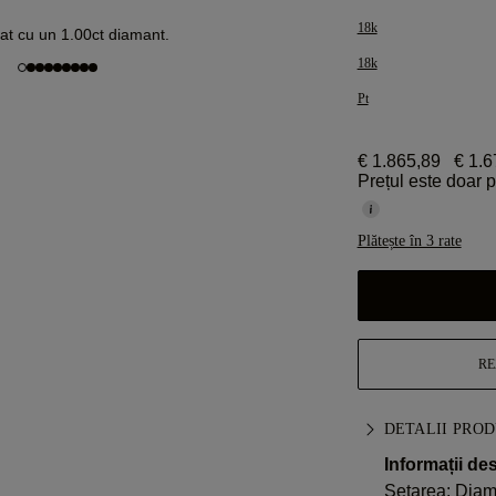
18k
at cu un 1.00ct diamant.
18k
Pt
€ 1.865,89
€ 1.6
Prețul este doar 
Plătește în 3 rate
RE
DETALII PRO
Informații de
Setarea: Dia