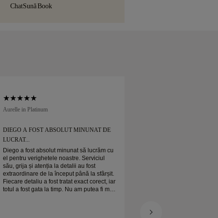
azul în care nu sunteți pe deplin mulțumit
umos ambalată și pregătită pentru
Chat
Sună
Book
., o puteți returna sau schimba în mai
ile.
Aurelle in Platinum
Soft Court in Platinum
DIEGO A FOST ABSOLUT MINUNAT DE
DIEGO A FOST AB
LUCRAT...
LUCRAT...
Diego a fost absolut minunat să lucrăm cu
Diego a fost absolut
el pentru verighetele noastre. Serviciul
el pentru verighetele
său, grija și atenția la detalii au fost
său, grija și atenția l
extraordinare de la început până la sfârșit.
extraordinare de la î
Fiecare detaliu a fost tratat exact corect, iar
Fiecare detaliu a fost
totul a fost gata la timp. Nu am putea fi mai
totul a fost gata la 
mulțumiți de experiență și îl recomandăm
mulțumiți de experi
cu căldură oricui caută verighete frumoase
cu căldură oricui ca
și bine realizate.
și bine realizate.