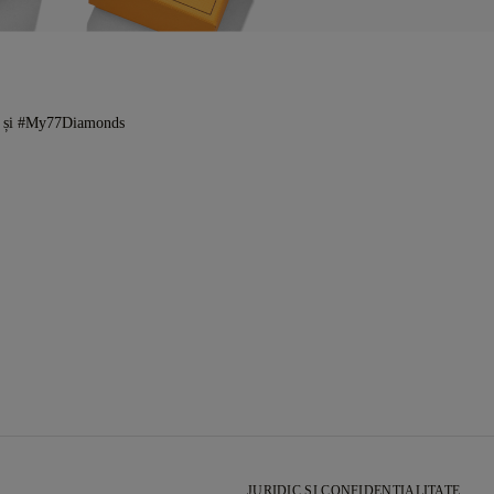
s și #My77Diamonds
JURIDIC ȘI CONFIDENȚIALITATE