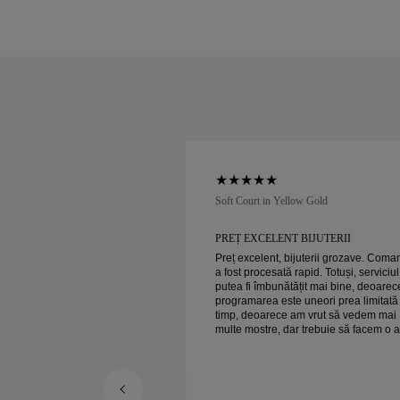
low Gold
Soft Court in Yellow Gold
RU CLIENȚI EXCELENT ȘI
PREȚ EXCELENT BIJUTERII
Preț excelent, bijuterii grozave. Com
a fost procesată rapid. Totuși, serviciul
 pentru clienți și prețuri
putea fi îmbunătățit mai bine, deoarec
are sigură!
programarea este uneori prea limitată
timp, deoarece am vrut să vedem mai
multe mostre, dar trebuie să facem o a
programare pentru o zi. Per ansamblu,
experiență bună, bijuterii de calitate. 
e fericită.