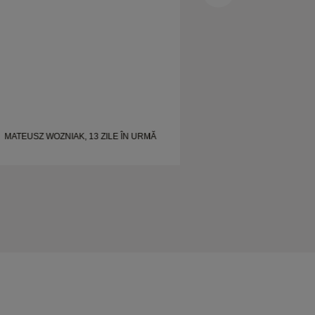
MATEUSZ WOZNIAK, 13 ZILE ÎN URMĂ
MATEUSZ WOZNIAK,