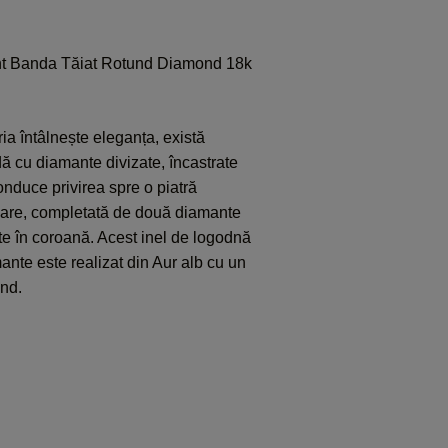
nt Banda Tăiat Rotund Diamond 18k
ia întâlnește eleganța, există
ă cu diamante divizate, încastrate
onduce privirea spre o piatră
toare, completată de două diamante
te în coroană. Acest inel de logodnă
nte este realizat din Aur alb cu un
nd.