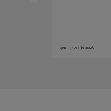
I
QING JI, 6 ZILE ÎN URMĂ