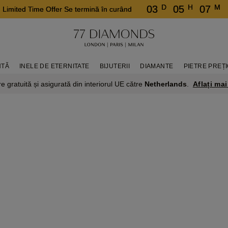
D
H
M
03
05
07
Limited Time Offer Se termină în curând
NTĂ
INELE DE ETERNITATE
BIJUTERII
DIAMANTE
PIETRE PREȚ
Aflați mai
re gratuită și asigurată din interiorul UE către
Netherlands
.