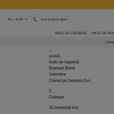
NL / EUR
Aveți nevoie de ajutor?
INELE DE LOGODNĂ
INELE DE NU
Livra
...
acasă
Inele de logodnă
Diamant Band
Valentine
1
Selectați Setarea Dvs.
2
Diamant
3
Completați Inel.