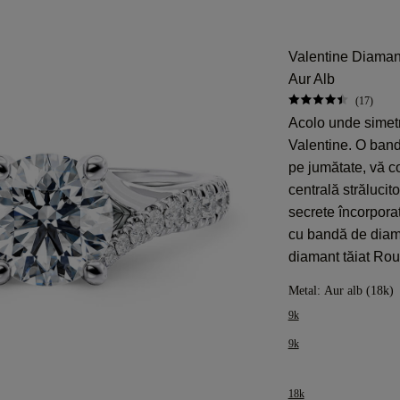
Valentine Diama
Aur Alb
(17)
Acolo unde simetr
Valentine. O band
pe jumătate, vă c
centrală străluci
secrete încorpora
cu bandă de diama
diamant tăiat Rou
Metal:
Aur alb (18k)
9k
9k
18k