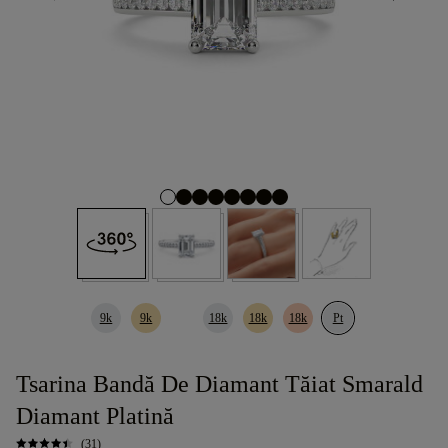
9k
9k
18k
18k
18k
Pt
Tsarina Bandă De Diamant Tăiat Smarald
Diamant Platină
(31)