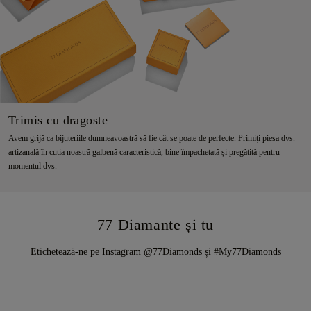
Trimis cu dragoste
Avem grijă ca bijuteriile dumneavoastră să fie cât se poate de perfecte. Primiți piesa dvs.
artizanală în cutia noastră galbenă caracteristică, bine împachetată și pregătită pentru
momentul dvs.
77 Diamante și tu
Etichetează-ne pe Instagram @77Diamonds și #My77Diamonds