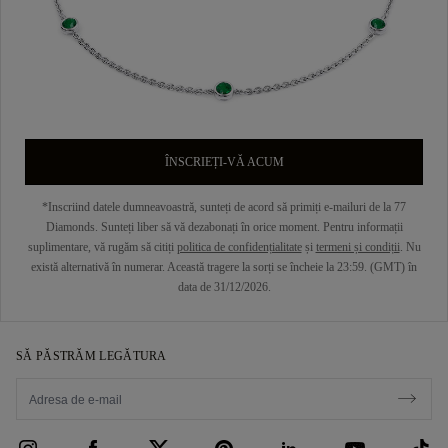
ÎNSCRIEȚI-VĂ ACUM
*Inscriind datele dumneavoastră, sunteți de acord să primiți e-mailuri de la 77
Diamonds. Sunteți liber să vă dezabonați în orice moment. Pentru informații
suplimentare, vă rugăm să citiți
politica de confidențialitate
și
termeni și condiții
. Nu
există alternativă în numerar. Această tragere la sorți se încheie la 23:59. (GMT) în
data de 31/12/2026.
SĂ PĂSTRĂM LEGĂTURA