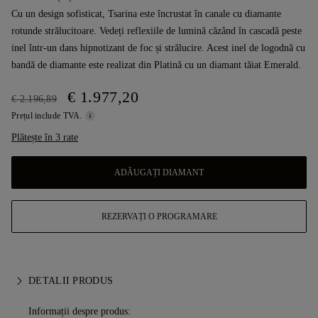
Cu un design sofisticat, Tsarina este încrustat în canale cu diamante
rotunde strălucitoare. Vedeți reflexiile de lumină căzând în cascadă peste
inel într-un dans hipnotizant de foc și strălucire. Acest inel de logodnă cu
bandă de diamante este realizat din Platină cu un diamant tăiat Emerald.
€ 1.977,20
€ 2.196,89
Prețul include TVA.
Plătește în 3 rate
ADĂUGAȚI DIAMANT
REZERVAȚI O PROGRAMARE
DETALII PRODUS
Informații despre produs: