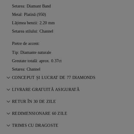
Setarea: Diamant Band
Metal:
Platină (950)
Lățimea benzii: 2.20 mm
Setarea stilului: Channel
Pietre de accent:
Tip: Diamante naturale
Greutate totală: aprox. 0.37ct
Setarea: Channel
CONCEPUT ȘI LUCRAT DE 77 DIAMONDS
Arta bijuteriilor, perfecționată piesă cu piesă de maeștrii 77
LIVRARE GRATUITĂ ASIGURATĂ
Diamonds.
Toate taxele poștale sunt gratuite, indiferent unde locuiți. Vă
RETUR ÎN 30 DE ZILE
vom trimite articolul fără riscuri și complet asigurat prin
Dacă nu ești pe deplin mulțumit, poți returna sau schimba
serviciul de livrare specială FedEx sau DHL, direct la ușa
REDIMENSIONARE 60 ZILE
achiziția în termen de 30 de zile. Vezi
Termeni și Condiții
.
dumneavoastră. Asigurăm toate comenzile noastre pentru a
Pentru o potrivire perfectă, 77 Diamonds oferă
TRIMIS CU DRAGOSTE
evita orice probleme cu livrarea. Pentru anumite articole de
redimensionare gratuită în termen de 60 de zile de la livrare.