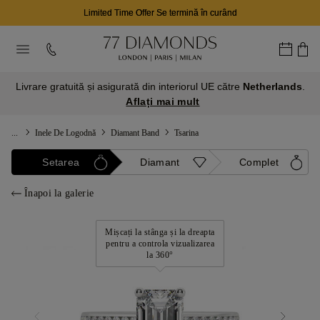
Limited Time Offer Se termină în curând
Livrare gratuită și asigurată din interiorul UE către
Netherlands
.
Aflați mai mult
...
Inele De Logodnă
Diamant Band
Tsarina
Setarea
Diamant
Complet
Înapoi la galerie
Mișcați la stânga și la dreapta
pentru a controla vizualizarea
la 360°