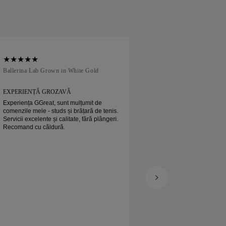
Ballerina Lab Grown in White Gold
Traditional Court in
EXPERIENȚĂ GROZAVĂ
TOTUL A FOST GR
Experiența GGreat, sunt mulțumit de
Totul a fost grozav! 
comenzile mele - studs și brățară de tenis.
chiar și serviciu expr
Servicii excelente și calitate, fără plângeri.
Sfaturi excelente de 
Recomand cu căldură.
să-l recomand 100% 
cumpăra ceva din n