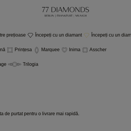
etre prețioase
Începeți cu un diamant
Începeți cu un diam
rnă
Prințesa
Marquee
Inima
Asscher
age
Trilogia
a de purtat pentru o livrare mai rapidă.