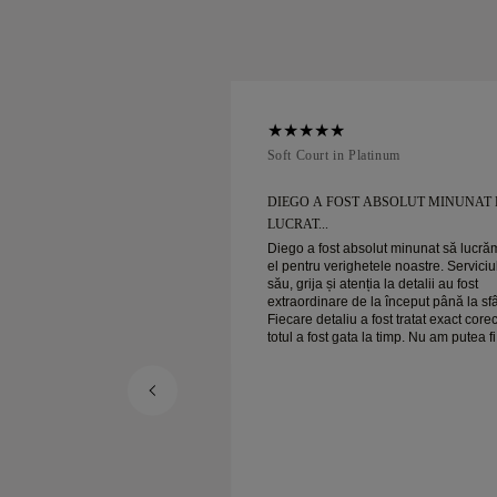
num
Soft Court in Platinum
 ABSOLUT MINUNAT DE
DIEGO A FOST ABSOLUT MINUNAT 
LUCRAT...
olut minunat să lucrăm cu
Diego a fost absolut minunat să lucră
tele noastre. Serviciul
el pentru verighetele noastre. Serviciu
ția la detalii au fost
său, grija și atenția la detalii au fost
la început până la sfârșit.
extraordinare de la început până la sfâ
fost tratat exact corect, iar
Fiecare detaliu a fost tratat exact corect
 la timp. Nu am putea fi mai
totul a fost gata la timp. Nu am putea f
eriență și îl recomandăm
mulțumiți de experiență și îl recoman
i caută verighete frumoase
cu căldură oricui caută verighete fru
și bine realizate.