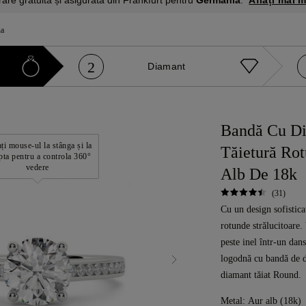
rare gratuită și asigurată din Frankfurt pentru
Germania
.
na
2
Diamant
Bandă Cu Di
ți mouse-ul la stânga și la
Tăietură Ro
pta pentru a controla 360°
vedere
Alb De 18k
(31)
Cu un design sofistica
rotunde strălucitoare.
peste inel într-un dans
logodnă cu bandă de d
diamant tăiat Round.
Metal:
Aur alb (18k)