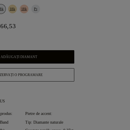
8k
18k
18k
Pt
766,53
ADĂUGAȚI DIAMANT
ZERVAȚI O PROGRAMARE
DUS
 produs:
Pietre de accent:
 Band
Tip: Diamante naturale