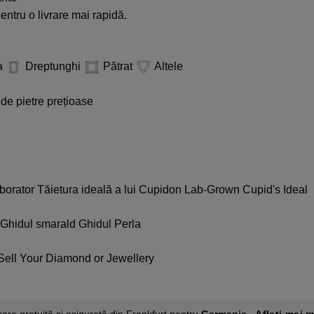
ntru o livrare mai rapidă.
a
Dreptunghi
Pătrat
Altele
de pietre prețioase
aborator
Tăietura ideală a lui Cupidon
Lab-Grown Cupid's Ideal
Ghidul smarald
Ghidul Perla
Sell Your Diamond or Jewellery
Aflați mai m