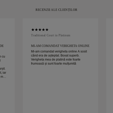
RECENZII ALE CLIENȚILOR
Traditional Court in Platinum
DE
MI-AM COMANDAT VERIGHETA ONLINE
Mi-am comandat verigheta online A sosit
când era de așteptat. Boxat superb.
m cu
Verigheta mea de platină este foarte
l
frumoasă și sunt foarte mulțumită
rșit.
, iar
i mai
dăm
moase