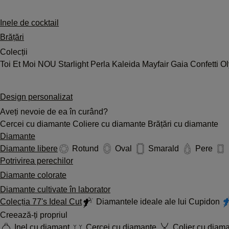
Inele de cocktail
Brățări
Colecții
Toi Et Moi
NOU
Starlight
Perla
Kaleida
Mayfair
Gaia
Confetti
O
Design personalizat
Aveți nevoie de ea în curând?
Cercei cu diamante
Coliere cu diamante
Brățări cu diamante
Diamante
Diamante libere
Rotund
Oval
Smarald
Pere
Potrivirea perechilor
Diamante colorate
Diamante cultivate în laborator
Colecția 77's Ideal Cut
Diamantele ideale ale lui Cupidon
Creează-ți propriul
Inel cu diamant
Cercei cu diamante
Colier cu diam