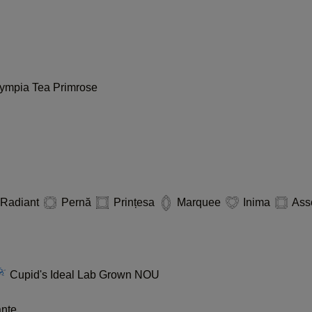
lympia
Tea
Primrose
Radiant
Pernă
Prințesa
Marquee
Inima
Ass
Cupid's Ideal Lab Grown
NOU
ante