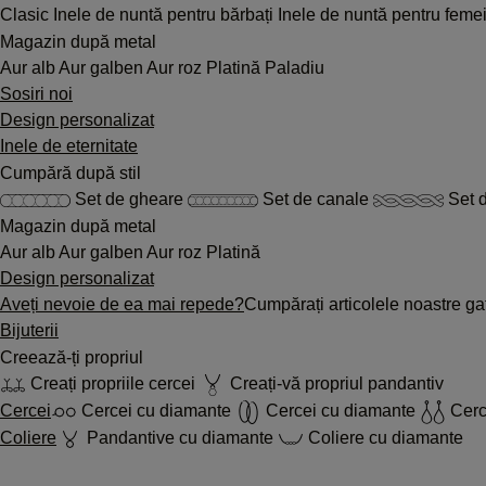
Clasic
Inele de nuntă pentru bărbați
Inele de nuntă pentru feme
Magazin după metal
Aur alb
Aur galben
Aur roz
Platină
Paladiu
Sosiri noi
Design personalizat
Inele de eternitate
Cumpără după stil
Set de gheare
Set de canale
Set d
Magazin după metal
Aur alb
Aur galben
Aur roz
Platină
Design personalizat
Aveți nevoie de ea mai repede?
Cumpărați articolele noastre gat
Bijuterii
Creează-ți propriul
Creați propriile cercei
Creați-vă propriul pandantiv
Cercei
Cercei cu diamante
Cercei cu diamante
Cerc
Coliere
Pandantive cu diamante
Coliere cu diamante