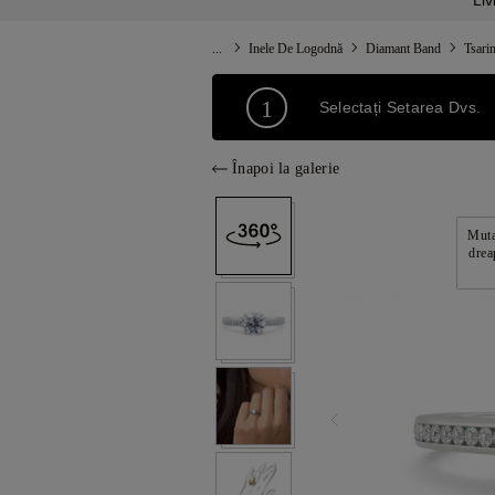
Liv
...
Inele De Logodnă
Diamant Band
Tsari
1
Selectați Setarea Dvs.
Înapoi la galerie
Muta
drea