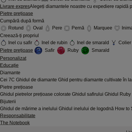
Livrare expres
Alegeți diamantele noastre cu expediere rapidă pe
Pietre prețioase
Cumpără după formă
Rotund
Oval
Pere
Pernă
Marquee
Inim
Creează-ți propriul
Inel cu safir
Inel de rubin
Inel de smarald
Colier 
Pietre prețioase
Safir
Ruby
Smarald
Personalizat
Educație
Diamante
Cei 7C
Ghidul de diamante
Ghid pentru diamante cultivate în l
Pietre prețioase
Ghidul pietrelor prețioase colorate
Ghidul safirului
Ghidul Ruby
Bijuterii
Ghidul de mărime a inelului
Ghidul inelului de logodnă
How to 
Responsabilitate
The Notebook