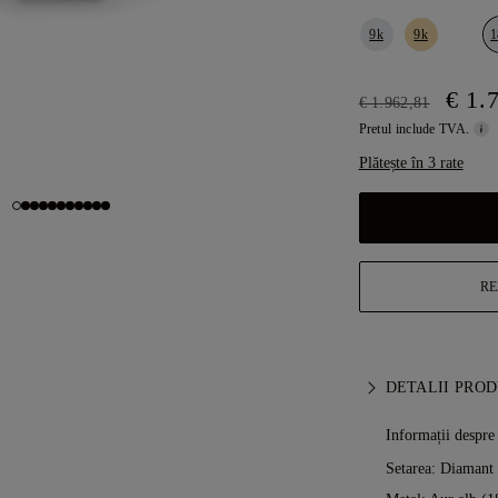
9k
9k
1
€ 1.
€ 1.962,81
Pretul include TVA.
Plătește în 3 rate
RE
DETALII PRO
Informații despre
Setarea: Diamant