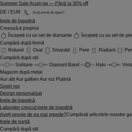
Summer Sale Acum pe
—
Până la 30% off
DE / EUR
Aveți nevoie de ajutor?
Inele de logodnă
Creează-ți propriul
Începeți cu un set de diamante
Începeți cu un set de pi
Cumpără după formă
Rotund
Oval
Smarald
Pere
Radiant
Pe
Cumpără după stil
Solitaire
Diamant Band
Halo
Vint
Magazin după metal
Aur alb
Aur galben
Aur roz
Platină
Sosiri noi
Design personalizat
Inele de logodnă
Laborator crescut inele de logodnă
Aveți nevoie de ea mai repede?
Cumpărați articolele noastre gat
Inele de nuntă
Cumpără după stil