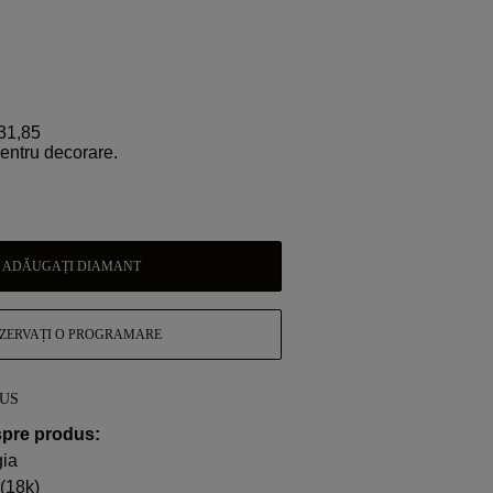
31,85
pentru decorare.
ADĂUGAȚI DIAMANT
ZERVAȚI O PROGRAMARE
DUS
spre produs:
gia
 (18k)