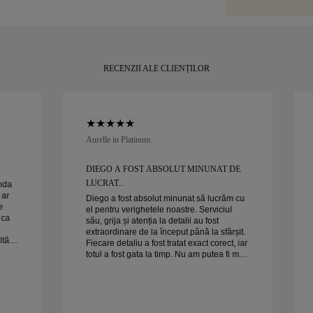
de achiziția dvs
momentul tău.
puțin de 30 de z
RECENZII ALE CLIENȚILOR
Aurelle in Platinum
DIEGO A FOST ABSOLUT MINUNAT DE
LUCRAT...
anda
 ar
Diego a fost absolut minunat să lucrăm cu
e
el pentru verighetele noastre. Serviciul
 ca
său, grija și atenția la detalii au fost
extraordinare de la început până la sfârșit.
ltă
Fiecare detaliu a fost tratat exact corect, iar
totul a fost gata la timp. Nu am putea fi mai
Soția
mulțumiți de experiență și îl recomandăm
cu căldură oricui caută verighete frumoase
și bine realizate.