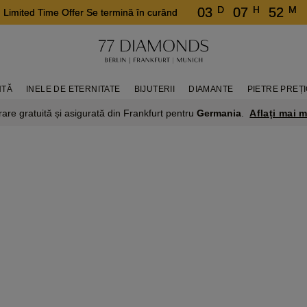
D
H
M
03
07
52
Limited Time Offer Se termină în curând
NTĂ
INELE DE ETERNITATE
BIJUTERII
DIAMANTE
PIETRE PREȚ
Aflați mai m
rare gratuită și asigurată din Frankfurt pentru
Germania
.