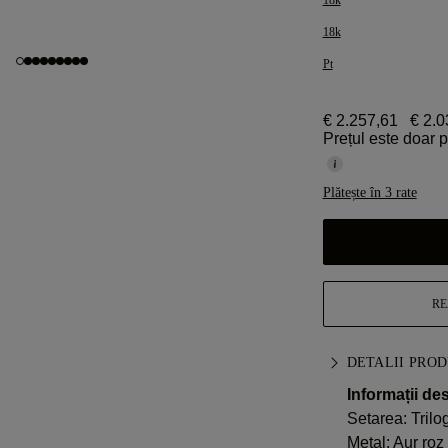
18k
18k
Pt
€ 2.257,61
€ 2.0
Prețul este doar 
Plătește în 3 rate
RE
DETALII PRO
Informații de
Setarea: Trilo
Metal:
Aur roz