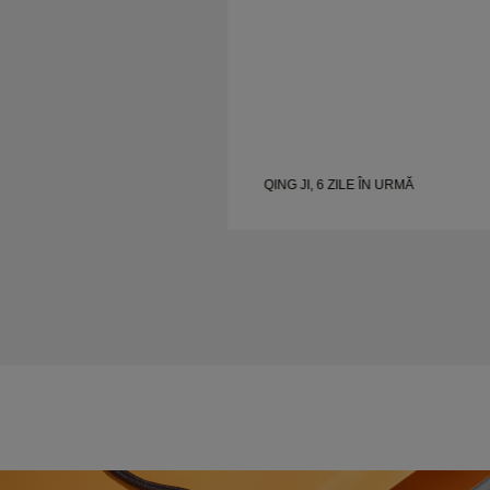
 ÎN URMĂ
QING JI, 6 ZILE ÎN URMĂ