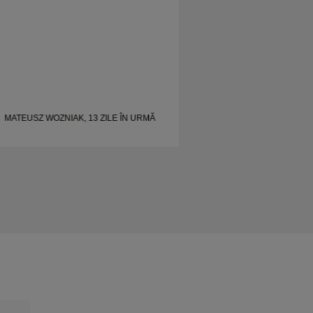
MATEUSZ WOZNIAK, 13 ZILE ÎN URMĂ
SHELLEY, 21 ZILE 