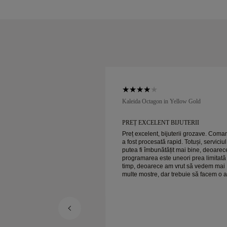
low Gold
Kaleida Octagon in Yellow Gold
 BIJUTERII
PREȚ EXCELENT BIJUTERII
ijuterii grozave. Comanda
Preț excelent, bijuterii grozave. Com
rapid. Totuși, serviciul ar
a fost procesată rapid. Totuși, serviciul
ățit mai bine, deoarece
putea fi îmbunătățit mai bine, deoarec
 uneori prea limitată ca
programarea este uneori prea limitată
am vrut să vedem mai
timp, deoarece am vrut să vedem mai
r trebuie să facem o altă
multe mostre, dar trebuie să facem o a
er ansamblu,
programare pentru o zi. Per ansamblu,
bijuterii de calitate. Soția
experiență bună, bijuterii de calitate. 
e fericită.