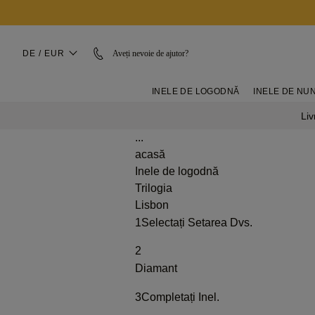
DE / EUR
Aveți nevoie de ajutor?
INELE DE LOGODNĂ
INELE DE NU
Liv
...
acasă
Inele de logodnă
Trilogia
Lisbon
1
Selectați Setarea Dvs.
2
Diamant
3
Completați Inel.