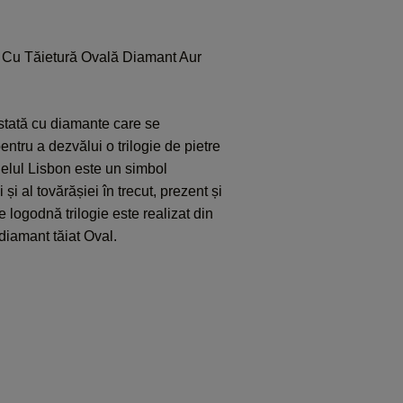
e Cu Tăietură Ovală Diamant Aur
stată cu diamante care se
ntru a dezvălui o trilogie de pietre
delul Lisbon este un simbol
ii și al tovărășiei în trecut, prezent și
de logodnă trilogie este realizat din
iamant tăiat Oval.