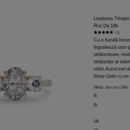
Lisabona Trilogi
Roz De 18k
(5)
Cu o bandă încru
îngustează ușor pe
strălucitoare, mo
strălucitor al iubir
viitor. Acest inel 
Rose Gold cu un d
Metal:
Aur roz (18k)
9k
9k
18k