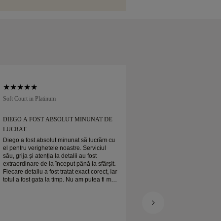
., o puteți returna sau schimba în mai
ile.
Soft Court in Platinum
Traditional Court in Pl
DIEGO A FOST ABSOLUT MINUNAT DE
MI-AM COMANDAT
LUCRAT...
Mi-am comandat verighet
când era de așteptat
Diego a fost absolut minunat să lucrăm cu
Verigheta mea de pla
el pentru verighetele noastre. Serviciul
frumoasă și sunt foa
său, grija și atenția la detalii au fost
extraordinare de la început până la sfârșit.
Fiecare detaliu a fost tratat exact corect, iar
totul a fost gata la timp. Nu am putea fi mai
mulțumiți de experiență și îl recomandăm
cu căldură oricui caută verighete frumoase
și bine realizate.