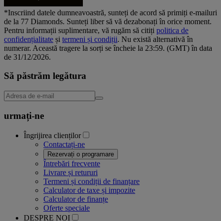
*Inscriind datele dumneavoastră, sunteți de acord să primiți e-mailuri
de la 77 Diamonds. Sunteți liber să vă dezabonați în orice moment.
Pentru informații suplimentare, vă rugăm să citiți
politica de
confidențialitate
și
termeni și condiții
. Nu există alternativă în
numerar. Această tragere la sorți se încheie la 23:59. (GMT) în data
de 31/12/2026.
Să păstrăm legătura
urmați-ne
Îngrijirea clienților
Contactați-ne
Rezervați o programare
Întrebări frecvente
Livrare și retururi
Termeni și condiții de finanțare
Calculator de taxe și impozite
Calculator de finanțe
Oferte speciale
DESPRE NOI