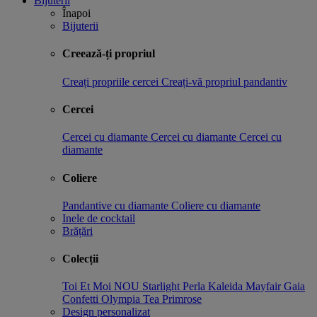
Bijuterii
Înapoi
Bijuterii
Creează-ți propriul
Creați propriile cercei
Creați-vă propriul pandantiv
Cercei
Cercei cu diamante
Cercei cu diamante
Cercei cu
diamante
Coliere
Pandantive cu diamante
Coliere cu diamante
Inele de cocktail
Brățări
Colecții
Toi Et Moi
NOU
Starlight
Perla
Kaleida
Mayfair
Gaia
Confetti
Olympia
Tea
Primrose
Design personalizat