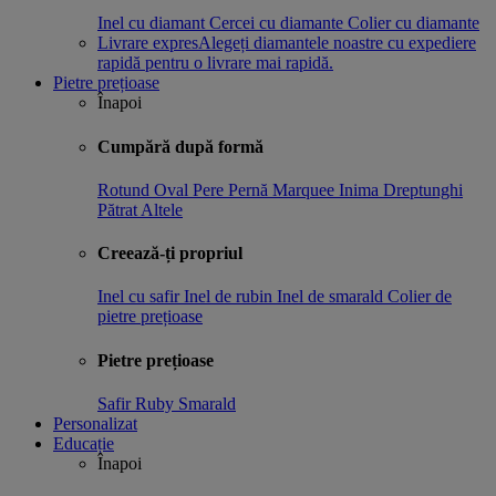
Inel cu diamant
Cercei cu diamante
Colier cu diamante
Livrare expres
Alegeți diamantele noastre cu expediere
rapidă pentru o livrare mai rapidă.
Pietre prețioase
Înapoi
Cumpără după formă
Rotund
Oval
Pere
Pernă
Marquee
Inima
Dreptunghi
Pătrat
Altele
Creează-ți propriul
Inel cu safir
Inel de rubin
Inel de smarald
Colier de
pietre prețioase
Pietre prețioase
Safir
Ruby
Smarald
Personalizat
Educație
Înapoi