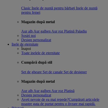
Clasic
Inele de nuntă pentru bărbați
Inele de nuntă
pentru femei
Magazin după metal
Aur alb
Aur galben
Aur roz
Platină
Paladiu
Sosiri noi
Design personalizat
Inele de eternitate
Înapoi
Toate inelele de eternitate
Cumpără după stil
Set de gheare
Set de canale
Set de designer
Magazin după metal
Aur alb
Aur galben
Aur roz
Platină
Design personalizat
Aveți nevoie de ea mai repede?
Cumpărați articolele
noastre gata de purtat pentru o livrare mai rapidă.