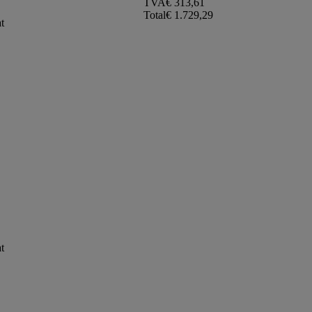
TVA
€ 313,61
Total
€ 1.729,29
at
at