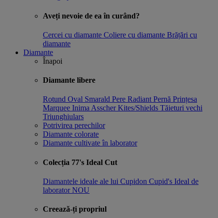
Aveți nevoie de ea în curând?
Cercei cu diamante
Coliere cu diamante
Brățări cu
diamante
Diamante
Înapoi
Diamante libere
Rotund
Oval
Smarald
Pere
Radiant
Pernă
Prințesa
Marquee
Inima
Asscher
Kites/Shields
Tăieturi vechi
Triunghiulars
Potrivirea perechilor
Diamante colorate
Diamante cultivate în laborator
Colecția 77's Ideal Cut
Diamantele ideale ale lui Cupidon
Cupid's Ideal de
laborator
NOU
Creează-ți propriul