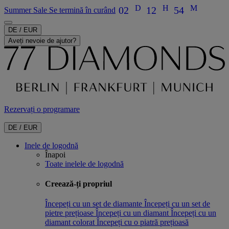
D
H
M
02
12
54
Summer Sale Se termină în curând
DE / EUR
Aveți nevoie de ajutor?
Rezervați o programare
DE / EUR
Inele de logodnă
Înapoi
Toate inelele de logodnă
Creează-ți propriul
Începeți cu un set de diamante
Începeți cu un set de
pietre prețioase
Începeți cu un diamant
Începeți cu un
diamant colorat
Începeți cu o piatră prețioasă