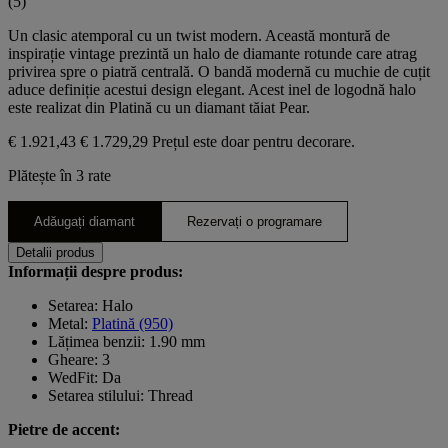
(5)
Un clasic atemporal cu un twist modern. Această montură de
inspirație vintage prezintă un halo de diamante rotunde care atrag
privirea spre o piatră centrală. O bandă modernă cu muchie de cuțit
aduce definiție acestui design elegant. Acest inel de logodnă halo
este realizat din Platină cu un diamant tăiat Pear.
€ 1.921,43
€ 1.729,29
Prețul este doar pentru decorare.
Plătește în 3 rate
Adăugați diamant
Rezervați o programare
Detalii produs
Informații despre produs:
Setarea: Halo
Metal:
Platină (950)
Lățimea benzii: 1.90 mm
Gheare: 3
WedFit: Da
Setarea stilului: Thread
Pietre de accent: