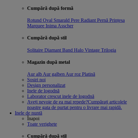
Cumpără după formă
Rotund
Oval
Smarald
Pere
Radiant
Pernă
Prințesa
Marquee
Inima
Asscher
Cumpără după stil
Solitaire
Diamant Band
Halo
Vintage
Trilogia
Magazin după metal
Aur alb
Aur galben
Aur roz
Platină
Sosiri noi
Design personalizat
Inele de logodnă
Laborator crescut inele de logodnă
Aveți nevoie de ea mai repede?
Cumpărați articolele
noastre gata de purtat pentru o livrare mai rapidă.
Inele de nuntă
Înapoi
Toate verighete
Cumpără după stil