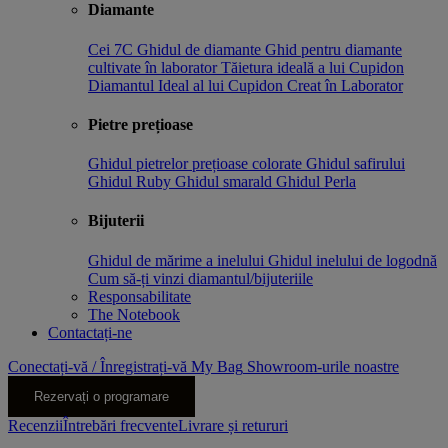
Diamante
Cei 7C
Ghidul de diamante
Ghid pentru diamante
cultivate în laborator
Tăietura ideală a lui Cupidon
Diamantul Ideal al lui Cupidon Creat în Laborator
Pietre prețioase
Ghidul pietrelor prețioase colorate
Ghidul safirului
Ghidul Ruby
Ghidul smarald
Ghidul Perla
Bijuterii
Ghidul de mărime a inelului
Ghidul inelului de logodnă
Cum să-ți vinzi diamantul/bijuteriile
Responsabilitate
The Notebook
Contactați-ne
Conectați-vă / Înregistrați-vă
My Bag
Showroom-urile noastre
Rezervați o programare
Recenzii
Întrebări frecvente
Livrare și retururi