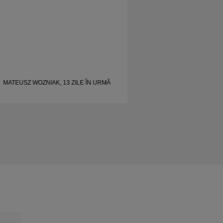
MATEUSZ WOZNIAK, 13 ZILE ÎN URMĂ
MATEUSZ WOZNIAK,