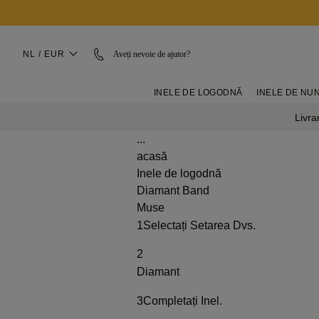
NL / EUR
Aveți nevoie de ajutor?
INELE DE LOGODNĂ
INELE DE NU
Livra
...
acasă
Inele de logodnă
Diamant Band
Muse
1
Selectați Setarea Dvs.
2
Diamant
3
Completați Inel.