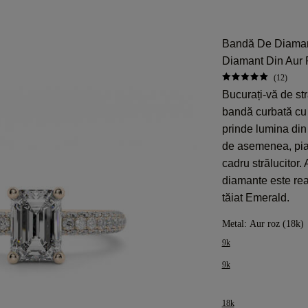
Bandă De Diaman
Diamant Din Aur
(12)
Bucurați-vă de st
bandă curbată cu 
prinde lumina din 
de asemenea, piat
cadru strălucitor
diamante este rea
tăiat Emerald.
Metal:
Aur roz (18k)
9k
9k
18k