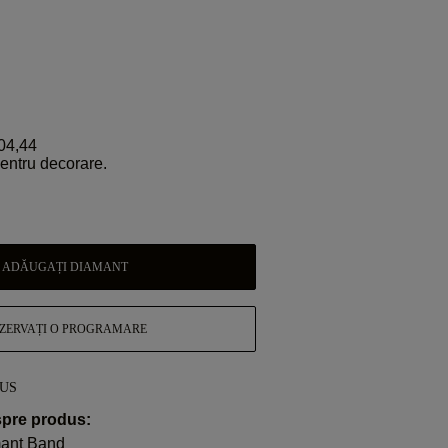
04,44
pentru decorare.
ADĂUGAȚI DIAMANT
ZERVAȚI O PROGRAMARE
DUS
spre produs:
mant Band