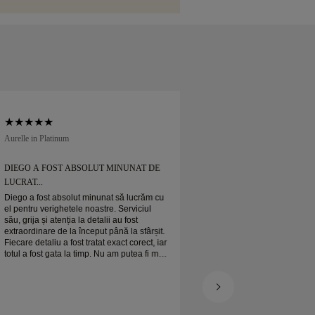
ile.
Aurelle in Platinum
Soft Court in Platinum
DIEGO A FOST ABSOLUT MINUNAT DE
DIEGO A FOST AB
LUCRAT...
LUCRAT...
Diego a fost absolut minunat să lucrăm cu
Diego a fost absolut
el pentru verighetele noastre. Serviciul
el pentru verighetele
său, grija și atenția la detalii au fost
său, grija și atenția l
extraordinare de la început până la sfârșit.
extraordinare de la î
Fiecare detaliu a fost tratat exact corect, iar
Fiecare detaliu a fost
totul a fost gata la timp. Nu am putea fi mai
totul a fost gata la 
mulțumiți de experiență și îl recomandăm
mulțumiți de experi
cu căldură oricui caută verighete frumoase
cu căldură oricui ca
și bine realizate.
și bine realizate.