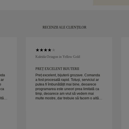
puțin de 30 de z
RECENZII ALE CLIENȚILOR
Kaleida Octagon in Yellow Gold
PREȚ EXCELENT BIJUTERII
anda
Preț excelent, bijuterii grozave. Comanda
 ar
a fost procesată rapid. Totuși, serviciul ar
e
putea fi îmbunătățit mai bine, deoarece
 ca
programarea este uneori prea limitată ca
timp, deoarece am vrut să vedem mai
ltă
multe mostre, dar trebuie să facem o altă
programare pentru o zi. Per ansamblu,
Soția
experiență bună, bijuterii de calitate. Soția
e fericită.