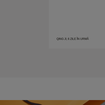
I
QING JI, 6 ZILE ÎN URMĂ