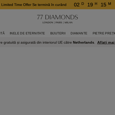
D
H
M
02
19
15
Limited Time Offer Se termină în curând
NTĂ
INELE DE ETERNITATE
BIJUTERII
DIAMANTE
PIETRE PREȚ
Aflați mai
re gratuită și asigurată din interiorul UE către
Netherlands
.