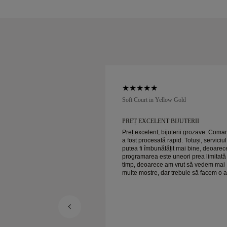
low Gold
Soft Court in Yellow Gold
RU CLIENȚI EXCELENT ȘI
PREȚ EXCELENT BIJUTERII
Preț excelent, bijuterii grozave. Com
a fost procesată rapid. Totuși, serviciul
 pentru clienți și prețuri
putea fi îmbunătățit mai bine, deoarec
are sigură!
programarea este uneori prea limitată
timp, deoarece am vrut să vedem mai
multe mostre, dar trebuie să facem o a
programare pentru o zi. Per ansamblu,
experiență bună, bijuterii de calitate. 
e fericită.