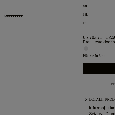
18k
18k
Pt
€ 2.782,71
€ 2.5
Prețul este doar 
Plătește în 3 rate
RE
DETALII PRO
Informații de
Setarea: Dia