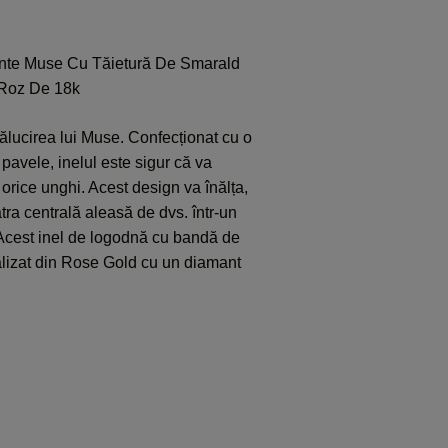
te Muse Cu Tăietură De Smarald
 Roz De 18k
rălucirea lui Muse. Confecționat cu o
pavele, inelul este sigur că va
orice unghi. Acest design va înălța,
ra centrală aleasă de dvs. într-un
. Acest inel de logodnă cu bandă de
lizat din Rose Gold cu un diamant