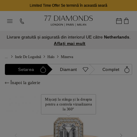
Limited Time Offer Se termină în această seară
Livrare gratuită și asigurată din interiorul UE către
Netherlands
.
Aflați mai mult
...
Inele De Logodnă
Halo
Minerva
Setarea
Diamant
Complet
Înapoi la galerie
Mișcați la stânga și la dreapta
pentru a controla vizualizarea
la 360°