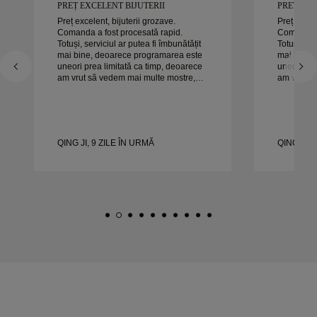
PREȚ EXCELENT BIJUTERII
PREȚ EXC
Preț excelent, bijuterii grozave.
Preț excele
Comanda a fost procesată rapid.
Comanda a
Totuși, serviciul ar putea fi îmbunătățit
Totuși, ser
mai bine, deoarece programarea este
mai bine,
uneori prea limitată ca timp, deoarece
uneori pre
am vrut să vedem mai multe mostre,
am vrut s
dar trebuie să facem o altă programare
dar trebui
pentru o zi. Per ansamblu, experiență
pentru o zi. Per ansamblu, exper
bună, bijuterii de calitate. Soția e
bună, bijut
fericită.
fericită.
QING JI, 9 ZILE ÎN URMĂ
QING JI, 