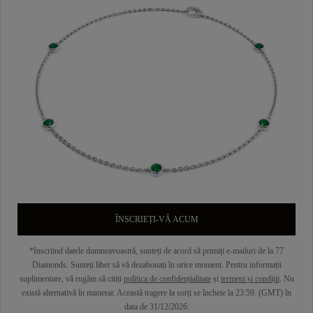
ÎNSCRIEȚI-VĂ ACUM
*Inscriind datele dumneavoastră, sunteți de acord să primiți e-mailuri de la 77
Diamonds. Sunteți liber să vă dezabonați în orice moment. Pentru informații
suplimentare, vă rugăm să citiți
politica de confidențialitate
și
termeni și condiții
. Nu
există alternativă în numerar. Această tragere la sorți se încheie la 23:59. (GMT) în
data de 31/12/2026.