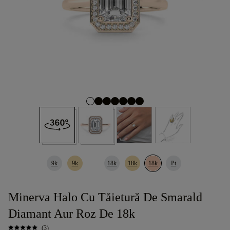
9k
9k
18k
18k
18k
Pt
Minerva Halo Cu Tăietură De Smarald
Diamant Aur Roz De 18k
(3)