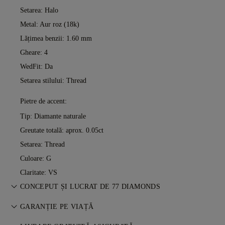
Setarea: Halo
Metal:
Aur roz (18k)
Lățimea benzii: 1.60 mm
Gheare: 4
WedFit: Da
Setarea stilului: Thread
Pietre de accent:
Tip: Diamante naturale
Greutate totală: aprox. 0.05ct
Setarea: Thread
Culoare: G
Claritate: VS
CONCEPUT ȘI LUCRAT DE 77 DIAMONDS
Arta bijuteriilor, perfecționată piesă cu piesă de maeștrii 77
GARANȚIE PE VIAȚĂ
Diamonds.
Orice achiziție de la 77 Diamonds include o garanție pe viață