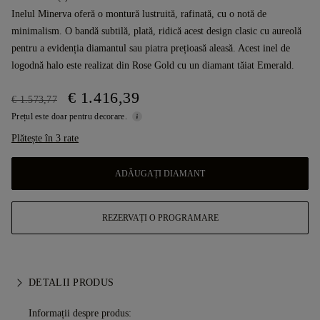
Inelul Minerva oferă o montură lustruită, rafinată, cu o notă de
minimalism. O bandă subtilă, plată, ridică acest design clasic cu aureolă
pentru a evidenția diamantul sau piatra prețioasă aleasă. Acest inel de
logodnă halo este realizat din Rose Gold cu un diamant tăiat Emerald.
€ 1.416,39
€ 1.573,77
Prețul este doar pentru decorare.
Plătește în 3 rate
ADĂUGAȚI DIAMANT
REZERVAȚI O PROGRAMARE
DETALII PRODUS
Informații despre produs: