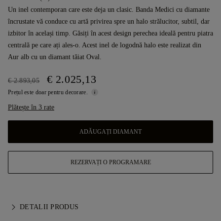
Un inel contemporan care este deja un clasic. Banda Medici cu diamante
încrustate vă conduce cu artă privirea spre un halo strălucitor, subtil, dar
izbitor în același timp. Găsiți în acest design perechea ideală pentru piatra
centrală pe care ați ales-o. Acest inel de logodnă halo este realizat din
Aur alb cu un diamant tăiat Oval.
€ 2.025,13
€ 2.893,05
Prețul este doar pentru decorare.
Plătește în 3 rate
ADĂUGAȚI DIAMANT
REZERVAȚI O PROGRAMARE
DETALII PRODUS