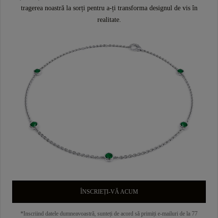
tragerea noastră la sorți pentru a-ți transforma designul de vis în
realitate.
ÎNSCRIEȚI-VĂ ACUM
*Inscriind datele dumneavoastră, sunteți de acord să primiți e-mailuri de la 77