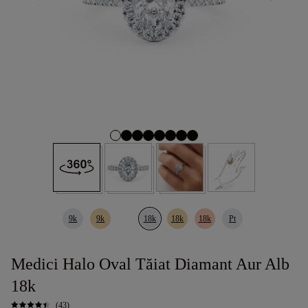
9k
9k
18k
18k
18k
Pt
Medici Halo Oval Tăiat Diamant Aur Alb
18k
(43)