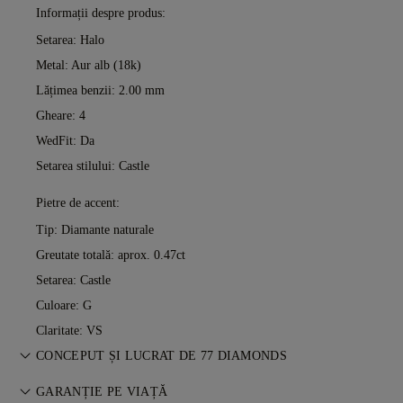
Informații despre produs:
Setarea: Halo
Metal:
Aur alb (18k)
Lățimea benzii: 2.00 mm
Gheare: 4
WedFit: Da
Setarea stilului: Castle
Pietre de accent:
Tip: Diamante naturale
Greutate totală: aprox. 0.47ct
Setarea: Castle
Culoare: G
Claritate: VS
CONCEPUT ȘI LUCRAT DE 77 DIAMONDS
Arta bijuteriilor, perfecționată piesă cu piesă de maeștrii 77
GARANȚIE PE VIAȚĂ