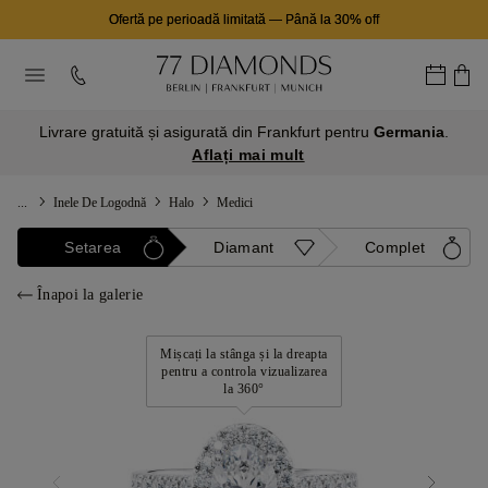
Ofertă pe perioadă limitată
—
Până la 30% off
Livrare gratuită și asigurată din Frankfurt pentru
Germania
.
Aflați mai mult
...
Inele De Logodnă
Halo
Medici
Setarea
Diamant
Complet
Înapoi la galerie
Mișcați la stânga și la dreapta
pentru a controla vizualizarea
la 360°