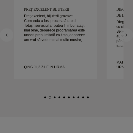
PREȚ EXCELENT BIJUTERII
DIEGO A
DE LUCRAT
Preț excelent, bijuterii grozave.
Comanda a fost procesată rapid.
Diego a fo
Totuși, serviciul ar putea fi îmbunătățit
cu el pent
mai bine, deoarece programarea este
Serviciul s
uneori prea limitată ca timp, deoarece
au fost ex
am vrut să vedem mai multe mostre,
până la sfâ
dar trebuie să facem o altă programare
tratat exac
pentru o zi. Per ansamblu, experiență
timp. Nu a
bună, bijuterii de calitate. Soția e
experienț
fericită.
căldură or
MATEUSZ 
frumoase ș
QING JI, 3 ZILE ÎN URMĂ
URMĂ