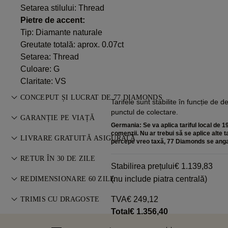
Setarea stilului: Thread
Pietre de accent:
Tip: Diamante naturale
Greutate totală: aprox. 0.07ct
Setarea: Thread
Culoare: G
Claritate: VS
CONCEPUT ȘI LUCRAT DE 77 DIAMONDS
Tarifele sunt stabilite în funcție de 
punctul de colectare.
Arta bijuteriilor, perfecționată piesă cu piesă de maeștrii 77
GARANȚIE PE VIAȚĂ
Germania: Se va aplica tariful local de 19
Diamonds.
comenzii. Nu ar trebui să se aplice alte 
Orice achiziție de la 77 Diamonds include o garanție pe viață
LIVRARE GRATUITĂ ASIGURATĂ
percepe vreo taxă, 77 Diamonds se anga
pentru defecte de fabricație. Reparațiile necesare sunt
Toate taxele poștale sunt gratuite, indiferent unde locuiți. Vă
gratuite. Detalii în
RETUR ÎN 30 DE ZILE
Termeni și Condiții
.
Stabilirea prețului
€ 1.139,83
vom trimite articolul fără riscuri și complet asigurat prin
Dacă nu ești pe deplin mulțumit, poți returna sau schimba
(nu include piatra centrală)
serviciul de livrare specială FedEx sau DHL, direct la ușa
REDIMENSIONARE 60 ZILE
achiziția în termen de 30 de zile. Vezi
Termeni și Condiții
.
dumneavoastră. Asigurăm toate comenzile noastre pentru a
Pentru o potrivire perfectă, 77 Diamonds oferă
TVA
€ 249,12
TRIMIS CU DRAGOSTE
evita orice probleme cu livrarea. Pentru anumite articole de
redimensionare gratuită în termen de 60 de zile de la livrare.
Total
€ 1.356,40
mare valoare, folosim un serviciu de transport specializat,
Acordăm o atenție deosebită fiecărei bijuterii. Piesa ta lucrată
Vezi
politica de mărimi
.