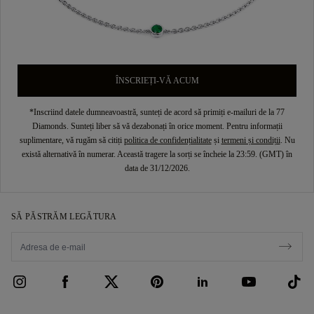
ÎNSCRIEȚI-VĂ ACUM
*Inscriind datele dumneavoastră, sunteți de acord să primiți e-mailuri de la 77
Diamonds. Sunteți liber să vă dezabonați în orice moment. Pentru informații
suplimentare, vă rugăm să citiți
politica de confidențialitate
și
termeni și condiții
. Nu
există alternativă în numerar. Această tragere la sorți se încheie la 23:59. (GMT) în
data de 31/12/2026.
SĂ PĂSTRĂM LEGĂTURA