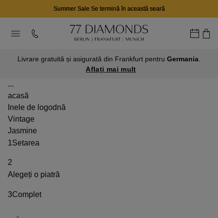
Summer Sale Se termină în această seară
Livrare gratuită și asigurată din Frankfurt pentru
Germania
.
Aflați mai mult
...
acasă
Inele de logodnă
Vintage
Jasmine
1
Setarea
2
Alegeți o piatră
3
Complet