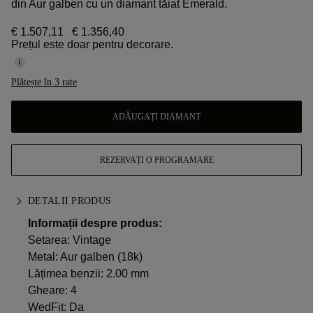
din Aur galben cu un diamant tăiat Emerald.
€ 1.507,11
€ 1.356,40
Prețul este doar pentru decorare.
Plătește în 3 rate
ADĂUGAȚI DIAMANT
REZERVAȚI O PROGRAMARE
DETALII PRODUS
Informații despre produs:
Setarea: Vintage
Metal:
Aur galben (18k)
Lățimea benzii: 2.00 mm
Gheare: 4
WedFit: Da