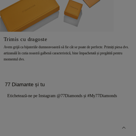
Trimis cu dragoste
Avem grijă ca bijuteriile dumneavoastră să fie cât se poate de perfecte. Primiți piesa dvs.
artizanală în cutia noastră galbenă caracteristică, bine împachetată și pregătită pentru
momentul dvs.
77 Diamante și tu
Etichetează-ne pe Instagram @77Diamonds și #My77Diamonds