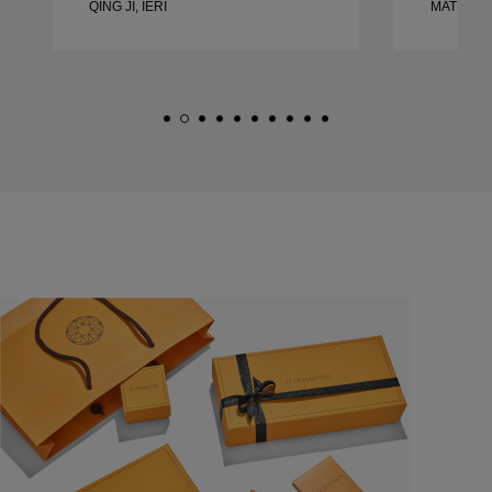
QING JI, IERI
MATEUSZ 
frumoase ș