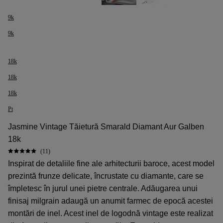
9k
9k
18k
18k
18k
Pt
Jasmine Vintage Tăietură Smarald Diamant Aur Galben
18k
(11)
Inspirat de detaliile fine ale arhitecturii baroce, acest model
prezintă frunze delicate, încrustate cu diamante, care se
împletesc în jurul unei pietre centrale. Adăugarea unui
finisaj milgrain adaugă un anumit farmec de epocă acestei
montări de inel. Acest inel de logodnă vintage este realizat