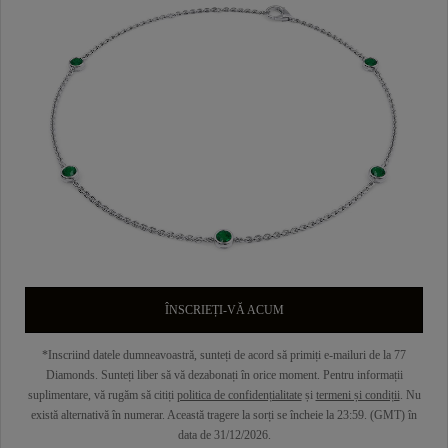
ÎNSCRIEȚI-VĂ ACUM
*Inscriind datele dumneavoastră, sunteți de acord să primiți e-mailuri de la 77
Diamonds. Sunteți liber să vă dezabonați în orice moment. Pentru informații
suplimentare, vă rugăm să citiți
politica de confidențialitate
și
termeni și condiții
. Nu
există alternativă în numerar. Această tragere la sorți se încheie la 23:59. (GMT) în
data de 31/12/2026.