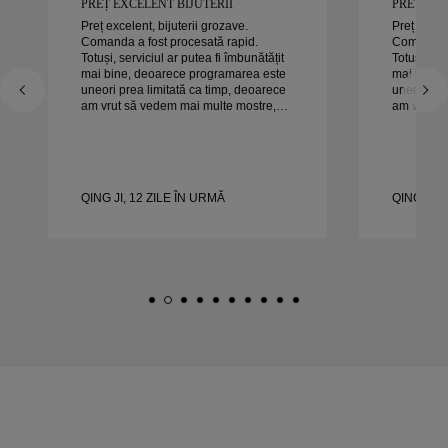
PREȚ EXCELENT BIJUTERII
PREȚ EXC
Preț excelent, bijuterii grozave.
Preț excele
Comanda a fost procesată rapid.
Comanda a
Totuși, serviciul ar putea fi îmbunătățit
Totuși, ser
mai bine, deoarece programarea este
mai bine,
uneori prea limitată ca timp, deoarece
uneori pre
am vrut să vedem mai multe mostre,
am vrut s
dar trebuie să facem o altă programare
dar trebui
pentru o zi. Per ansamblu, experiență
pentru o zi. Per ansamblu, exper
bună, bijuterii de calitate. Soția e
bună, bijut
fericită.
fericită.
QING JI, 12 ZILE ÎN URMĂ
QING JI, 