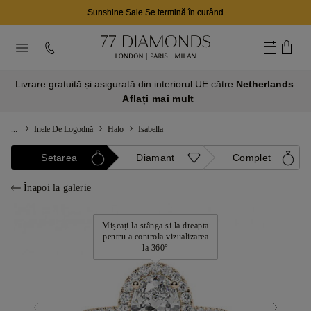
Sunshine Sale Se termină în curând
Livrare gratuită și asigurată din interiorul UE către
Netherlands
.
Aflați mai mult
...
Inele De Logodnă
Halo
Isabella
Setarea
Diamant
Complet
Înapoi la galerie
Mișcați la stânga și la dreapta
pentru a controla vizualizarea
la 360°