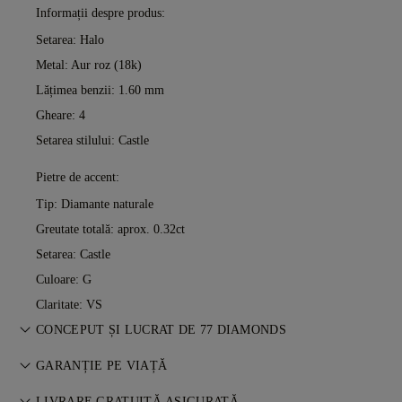
Informații despre produs:
Setarea: Halo
Metal:
Aur roz (18k)
Lățimea benzii: 1.60 mm
Gheare: 4
Setarea stilului: Castle
Pietre de accent:
Tip: Diamante naturale
Greutate totală: aprox. 0.32ct
Setarea: Castle
Culoare: G
Claritate: VS
CONCEPUT ȘI LUCRAT DE 77 DIAMONDS
Arta bijuteriilor, perfecționată piesă cu piesă de maeștrii 77
GARANȚIE PE VIAȚĂ
Diamonds.
Orice achiziție de la 77 Diamonds include o garanție pe viață
LIVRARE GRATUITĂ ASIGURATĂ