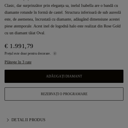
Clasic, dar surprinzător prin eleganța sa, inelul Isabella are o bandă cu
diamante rotunde în formă de castel. Structura inferioară de sub aureolă
este, de asemenea, încrustată cu diamante, adăugând dimensiune acestei
piese atemporale. Acest inel de logodnă halo este realizat din Rose Gold
cu un diamant tăiat Oval.
€ 1.991,79
Prețul este doar pentru decorare.
Plătește în 3 rate
ADĂUGAȚI DIAMANT
REZERVAȚI O PROGRAMARE
DETALII PRODUS