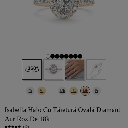
9k
9k
18k
18k
18k
Pt
Isabella Halo Cu Tăietură Ovală Diamant
Aur Roz De 18k
(12)