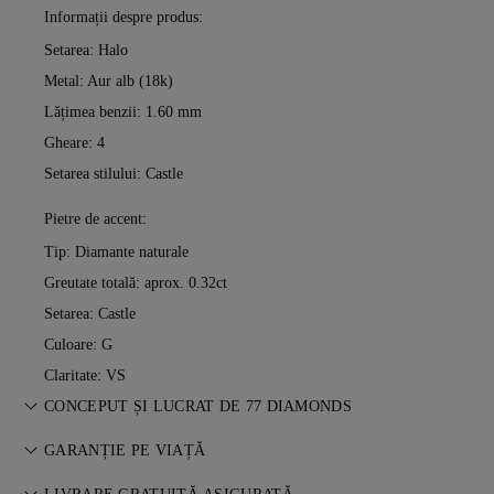
Informații despre produs:
Setarea: Halo
Metal:
Aur alb (18k)
Lățimea benzii: 1.60 mm
Gheare: 4
Setarea stilului: Castle
Pietre de accent:
Tip: Diamante naturale
Greutate totală: aprox. 0.32ct
Setarea: Castle
Culoare: G
Claritate: VS
CONCEPUT ȘI LUCRAT DE 77 DIAMONDS
Arta bijuteriilor, perfecționată piesă cu piesă de maeștrii 77
GARANȚIE PE VIAȚĂ
Diamonds.
Orice achiziție de la 77 Diamonds include o garanție pe viață