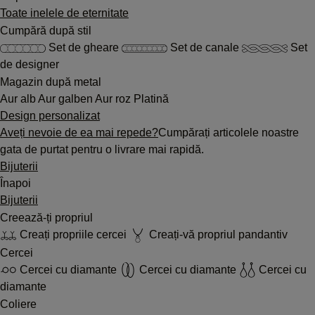
Toate inelele de eternitate
Cumpără după stil
Set de gheare
Set de canale
Set
de designer
Magazin după metal
Aur alb
Aur galben
Aur roz
Platină
Design personalizat
Aveți nevoie de ea mai repede?
Cumpărați articolele noastre
gata de purtat pentru o livrare mai rapidă.
Bijuterii
Înapoi
Bijuterii
Creează-ți propriul
Creați propriile cercei
Creați-vă propriul pandantiv
Cercei
Cercei cu diamante
Cercei cu diamante
Cercei cu
diamante
Coliere