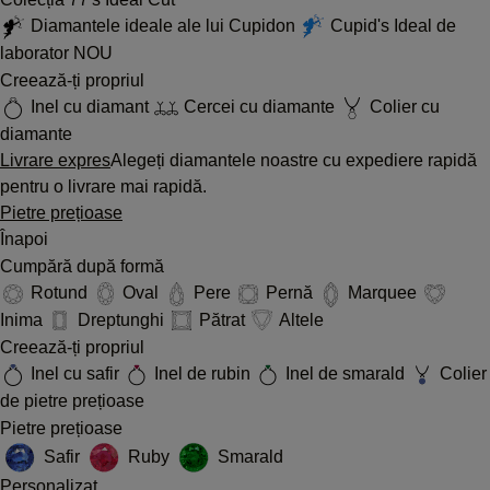
Diamantele ideale ale lui Cupidon
Cupid's Ideal de
laborator
NOU
Creează-ți propriul
Inel cu diamant
Cercei cu diamante
Colier cu
diamante
Livrare expres
Alegeți diamantele noastre cu expediere rapidă
pentru o livrare mai rapidă.
Pietre prețioase
Înapoi
Cumpără după formă
Rotund
Oval
Pere
Pernă
Marquee
Inima
Dreptunghi
Pătrat
Altele
Creează-ți propriul
Inel cu safir
Inel de rubin
Inel de smarald
Colier
de pietre prețioase
Pietre prețioase
Safir
Ruby
Smarald
Personalizat