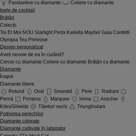
Pandantive cu diamante
Coliere cu diamante
Inele de cocktail
Brățări
Colecții
Toi Et Moi
NOU
Starlight
Perla
Kaleida
Mayfair
Gaia
Confetti
Olympia
Tea
Primrose
Design personalizat
Aveți nevoie de ea în curând?
Cercei cu diamante
Coliere cu diamante
Brățări cu diamante
Diamante
Înapoi
Diamante libere
Rotund
Oval
Smarald
Pere
Radiant
Pernă
Prințesa
Marquee
Inima
Asscher
Kites/Shields
Tăieturi vechi
Triunghiulars
Potrivirea perechilor
Diamante colorate
Diamante cultivate în laborator
Colecția 77's Ideal Cut