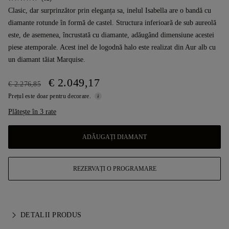
Clasic, dar surprinzător prin eleganța sa, inelul Isabella are o bandă cu
diamante rotunde în formă de castel. Structura inferioară de sub aureolă
este, de asemenea, încrustată cu diamante, adăugând dimensiune acestei
piese atemporale. Acest inel de logodnă halo este realizat din Aur alb cu
un diamant tăiat Marquise.
€ 2.049,17
€ 2.276,85
Prețul este doar pentru decorare.
Plătește în 3 rate
ADĂUGAȚI DIAMANT
REZERVAȚI O PROGRAMARE
DETALII PRODUS