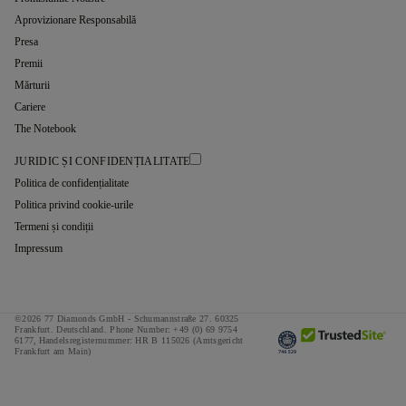
Aprovizionare Responsabilă
Presa
Premii
Mărturii
Cariere
The Notebook
JURIDIC ȘI CONFIDENȚIALITATE
Politica de confidențialitate
Politica privind cookie-urile
Termeni și condiții
Impressum
©2026 77 Diamonds GmbH -
Schumannstraße 27. 60325
Frankfurt. Deutschland.
Phone Number:
+49 (0) 69 9754
6177,
Handelsregisternummer: HR B 115026 (Amtsgericht
Frankfurt am Main)