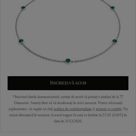
ÎNSCRIEȚI-VĂ ACUM
*Inscriind datele dumneavoastră, sunteți de acord să primiți e-mailuri de la 77
Diamonds. Sunteți liber să vă dezabonați în orice moment. Pentru informații
suplimentare, vă rugăm să citiți
politica de confidențialitate
și
termeni și condiții
. Nu
există alternativă în numerar. Această tragere la sorți se încheie la 23:59. (GMT) în
data de 31/12/2026.