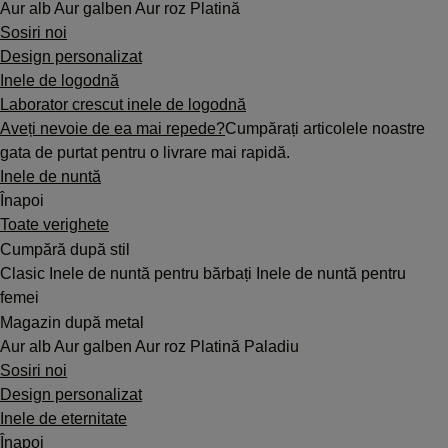
Aur alb
Aur galben
Aur roz
Platină
Sosiri noi
Design personalizat
Inele de logodnă
Laborator crescut inele de logodnă
Aveți nevoie de ea mai repede?
Cumpărați articolele noastre
gata de purtat pentru o livrare mai rapidă.
Inele de nuntă
Înapoi
Toate verighete
Cumpără după stil
Clasic
Inele de nuntă pentru bărbați
Inele de nuntă pentru
femei
Magazin după metal
Aur alb
Aur galben
Aur roz
Platină
Paladiu
Sosiri noi
Design personalizat
Inele de eternitate
Înapoi