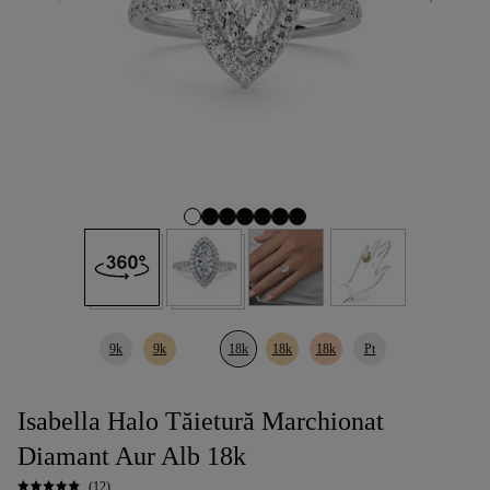
9k
9k
18k
18k
18k
Pt
Isabella Halo Tăietură Marchionat
Diamant Aur Alb 18k
(12)