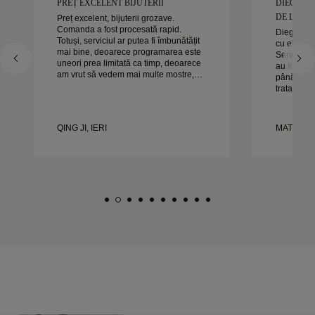
PREȚ EXCELENT BIJUTERII
DIEGO A
DE LUCRAT
Preț excelent, bijuterii grozave.
Comanda a fost procesată rapid.
Diego a fo
Totuși, serviciul ar putea fi îmbunătățit
cu el pent
mai bine, deoarece programarea este
Serviciul s
uneori prea limitată ca timp, deoarece
au fost ex
am vrut să vedem mai multe mostre,
până la sfâ
dar trebuie să facem o altă programare
tratat exac
pentru o zi. Per ansamblu, experiență
timp. Nu a
bună, bijuterii de calitate. Soția e
experienț
fericită.
căldură or
QING JI, IERI
MATEUSZ 
frumoase ș