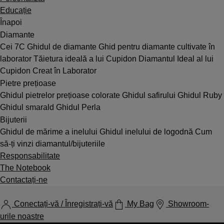
Educație
Înapoi
Diamante
Cei 7C
Ghidul de diamante
Ghid pentru diamante cultivate în
laborator
Tăietura ideală a lui Cupidon
Diamantul Ideal al lui
Cupidon Creat în Laborator
Pietre prețioase
Ghidul pietrelor prețioase colorate
Ghidul safirului
Ghidul Ruby
Ghidul smarald
Ghidul Perla
Bijuterii
Ghidul de mărime a inelului
Ghidul inelului de logodnă
Cum
să-ți vinzi diamantul/bijuteriile
Responsabilitate
The Notebook
Contactați-ne
Conectați-vă / Înregistrați-vă
My Bag
Showroom-
urile noastre