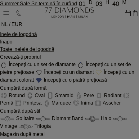
D
H
M
01
03
40
Summer Sale Se termină în curând
NL / EUR
Inele de logodnă
Înapoi
Toate inelele de logodnă
Creează-ți propriul
Începeți cu un set de diamante
Începeți cu un set de
pietre prețioase
Începeți cu un diamant
Începeți cu un
diamant colorat
Începeți cu o piatră prețioasă
Cumpără după formă
Rotund
Oval
Smarald
Pere
Radiant
Pernă
Prințesa
Marquee
Inima
Asscher
Cumpără după stil
Solitaire
Diamant Band
Halo
Vintage
Trilogia
Magazin după metal