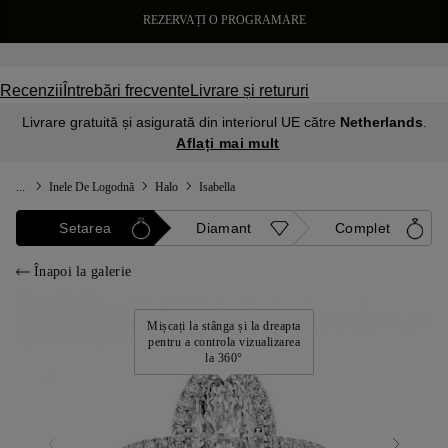
REZERVAȚI O PROGRAMARE
Recenzii
Întrebări frecvente
Livrare și retururi
Livrare gratuită și asigurată din interiorul UE către
Netherlands
.
Aflați mai mult
...
Inele De Logodnă
Halo
Isabella
Setarea
Diamant
Complet
Înapoi la galerie
Mișcați la stânga și la dreapta
pentru a controla vizualizarea
la 360°