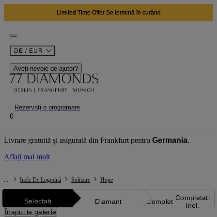
Limited Time Offer Se termină în curând
DE / EUR
Aveți nevoie de ajutor?
Rezervați o programare
0
Livrare gratuită și asigurată din Frankfurt pentru
Germania
.
Aflați mai mult
...
Inele De Logodnă
Solitaire
Hope
Setarea
Completați
Selectați
Diamant
Complet
Inel.
setarea
Înapoi la galerie
dvs.