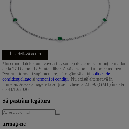
Înscrieți-vă acum
*Inscriind datele dumneavoastră, sunteți de acord să primiți e-mailuri
de la 77 Diamonds. Sunteți liber să vă dezabonați în orice moment.
Pentru informații suplimentare, vă rugăm să citiți
politica de
confidențialitate
și
termeni și condiții
. Nu există alternativă în
numerar. Această tragere la sorți se încheie la 23:59. (GMT) în data
de 31/12/2026.
Să păstrăm legătura
urmați-ne