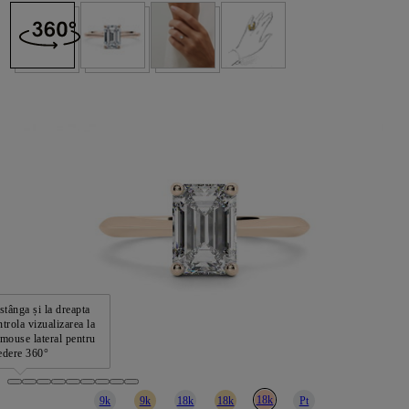
stânga și la dreapta
trola vizualizarea la
mouse lateral pentru
edere 360°
18k
9k
9k
18k
18k
Pt