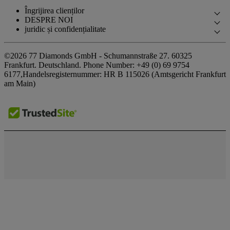
Îngrijirea clienților
DESPRE NOI
Contactați-ne
juridic și confidențialitate
Povestea Noastră
Rezervați o programare
Politica de confidențialitate
Showroom-urile Noastre
©2026 77 Diamonds GmbH -
Schumannstraße 27. 60325
Întrebări frecvente
Politica privind cookie-urile
Frankfurt. Deutschland.
Phone Number:
+49 (0) 69 9754
Promisiunile Noastre
Livrare și retururi
6177,
Handelsregisternummer: HR B 115026 (Amtsgericht Frankfurt
Termeni și condiții
Aprovizionare Responsabilă
am Main)
Termeni și condiții de finanțare
Impressum
Presa
Calculator de taxe și impozite
Premii
Calculator de finanțe
Mărturii
Oferte speciale
Cariere
The Notebook