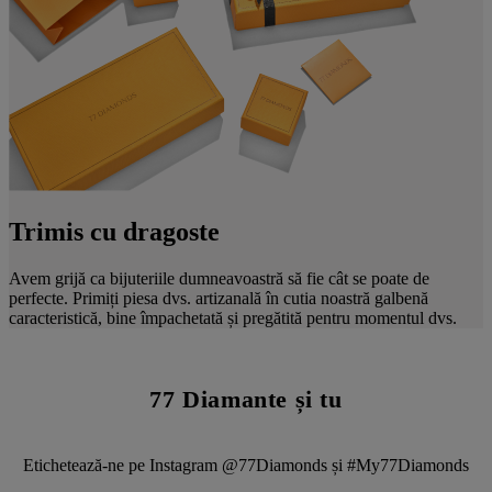
Trimis cu dragoste
Avem grijă ca bijuteriile dumneavoastră să fie cât se poate de
perfecte. Primiți piesa dvs. artizanală în cutia noastră galbenă
caracteristică, bine împachetată și pregătită pentru momentul dvs.
77 Diamante și tu
Etichetează-ne pe Instagram @77Diamonds și #My77Diamonds