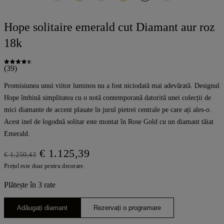
Hope solitaire emerald cut Diamant aur roz
18k
(39)
Promisiunea unui viitor luminos nu a fost niciodată mai adevărată. Designul
Hope îmbină simplitatea cu o notă contemporană datorită unei colecții de
mici diamante de accent plasate în jurul pietrei centrale pe care ați ales-o.
Acest inel de logodnă solitar este montat în Rose Gold cu un diamant tăiat
Emerald.
€ 1.125,39
€ 1.250,43
Prețul este doar pentru decorare.
Plătește în 3 rate
Adăugați diamant
Rezervați o programare