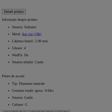
Detalii produs
Informații despre produs:
Setarea: Solitaire
Metal:
Aur roz (18k)
Lățimea benzii: 2.00 mm
Gheare: 4
WedFit: Da
Setarea stilului: Castle
Pietre de accent:
Tip: Diamante naturale
Greutate totală: aprox. 0.04ct
Setarea: Castle
Culoare: G
Claritate: VS