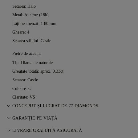
Setarea: Halo
Metal:
Aur roz (18k)
Lățimea benzii: 1.80 mm
Gheare: 4
Setarea stilului: Castle
Pietre de accent:
Tip: Diamante naturale
Greutate totală: aprox. 0.33ct
Setarea: Castle
Culoare: G
Claritate: VS
CONCEPUT ȘI LUCRAT DE 77 DIAMONDS
Arta bijuteriilor, perfecționată piesă cu piesă de maeștrii 77
GARANȚIE PE VIAȚĂ
Diamonds.
Orice achiziție de la 77 Diamonds include o garanție pe viață
LIVRARE GRATUITĂ ASIGURATĂ
pentru defecte de fabricație. Reparațiile necesare sunt