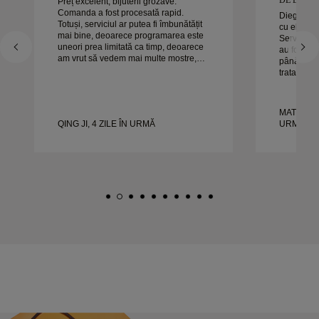
Preț excelent, bijuterii grozave.
Comanda a fost procesată rapid.
Diego a fo
Totuși, serviciul ar putea fi îmbunătățit
cu el pent
mai bine, deoarece programarea este
Serviciul s
uneori prea limitată ca timp, deoarece
au fost ex
am vrut să vedem mai multe mostre,
până la sfâ
dar trebuie să facem o altă programare
tratat exac
pentru o zi. Per ansamblu, experiență
timp. Nu a
bună, bijuterii de calitate. Soția e
experienț
fericită.
căldură or
MATEUSZ 
frumoase ș
QING JI, 4 ZILE ÎN URMĂ
URMĂ