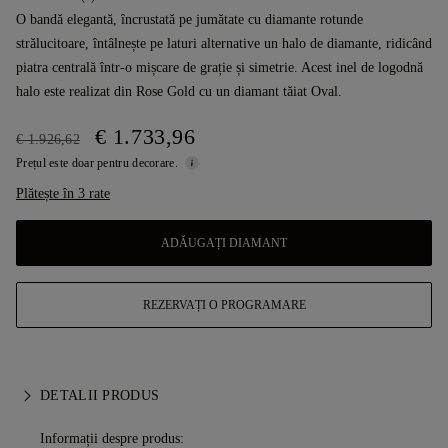
O bandă elegantă, încrustată pe jumătate cu diamante rotunde
strălucitoare, întâlnește pe laturi alternative un halo de diamante, ridicând
piatra centrală într-o mișcare de grație și simetrie. Acest inel de logodnă
halo este realizat din Rose Gold cu un diamant tăiat Oval.
€ 1.733,96
€ 1.926,62
Prețul este doar pentru decorare.
Plătește în 3 rate
ADĂUGAȚI DIAMANT
REZERVAȚI O PROGRAMARE
DETALII PRODUS
Informații despre produs: