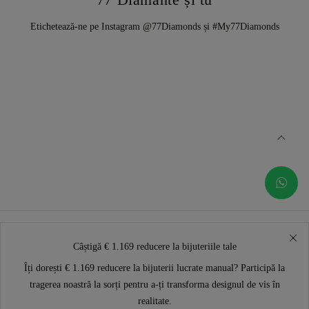
Etichetează-ne pe Instagram @77Diamonds și #My77Diamonds
Câștigă € 1.169 reducere la bijuteriile tale
Îți dorești € 1.169 reducere la bijuterii lucrate manual? Participă la
tragerea noastră la sorți pentru a-ți transforma designul de vis în
realitate.