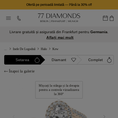
Ofertă pe perioadă limitată
—
Până la 30% off
Livrare gratuită și asigurată din Frankfurt pentru
Germania
.
Aflați mai mult
...
Inele De Logodnă
Halo
Kew
Setarea
Diamant
Complet
Înapoi la galerie
Mișcați la stânga și la dreapta
pentru a controla vizualizarea
la 360°