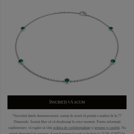
ÎNSCRIEȚI-VĂ ACUM
*Inscriind datele dumneavoastră, sunteți de acord să primiți e-mailuri de la 77
Diamonds. Sunteți liber să vă dezabonați în orice moment. Pentru informații
suplimentare, vă rugăm să citiți
politica de confidențialitate
și
termeni și condiții
. Nu
există alternativă în numerar. Această tragere la sorți se încheie la 23:59. (GMT) în