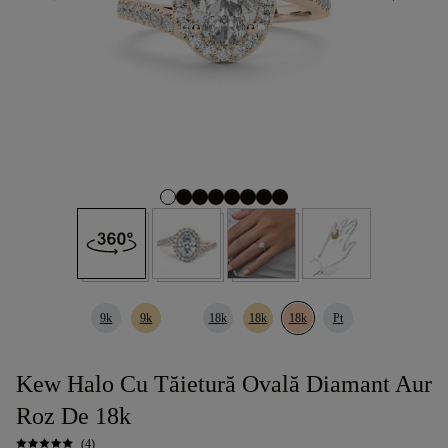
9k
9k
18k
18k
18k
Pt
Kew Halo Cu Tăietură Ovală Diamant Aur
Roz De 18k
(4)