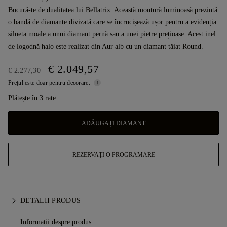
Bucură-te de dualitatea lui Bellatrix. Această montură luminoasă prezintă
o bandă de diamante divizată care se încrucișează ușor pentru a evidenția
silueta moale a unui diamant pernă sau a unei pietre prețioase. Acest inel
de logodnă halo este realizat din Aur alb cu un diamant tăiat Round.
€ 2.049,57
€ 2.277,30
Prețul este doar pentru decorare.
Plătește în 3 rate
ADĂUGAȚI DIAMANT
REZERVAȚI O PROGRAMARE
DETALII PRODUS
Informații despre produs: