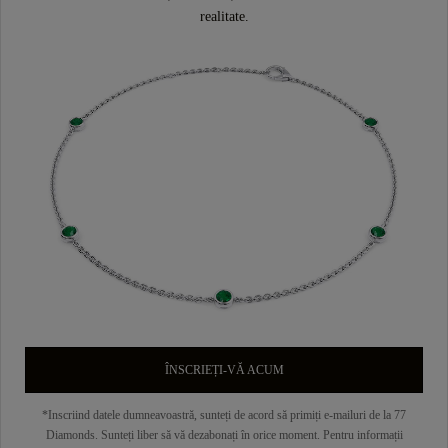
realitate.
ÎNSCRIEȚI-VĂ ACUM
*Inscriind datele dumneavoastră, sunteți de acord să primiți e-mailuri de la 77
Diamonds. Sunteți liber să vă dezabonați în orice moment. Pentru informații