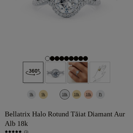
9k
9k
18k
18k
18k
Pt
Bellatrix Halo Rotund Tăiat Diamant Aur
Alb 18k
(5)