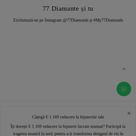
77 Diamante și tu
Etichetează-ne pe Instagram @77Diamonds și #My77Diamonds
Câștigă € 1.169 reducere la bijuteriile tale
Îți dorești € 1.169 reducere la bijuterii lucrate manual? Participă la
tragerea noastră la sorți pentru a-ți transforma designul de vis în