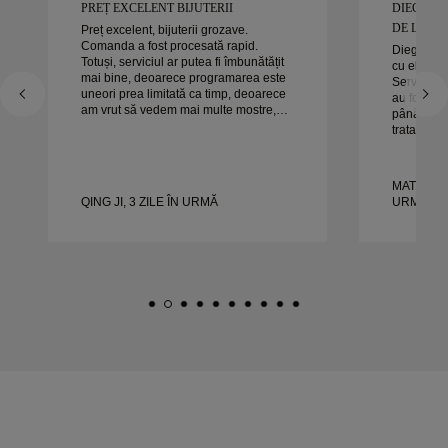
PREȚ EXCELENT BIJUTERII
DIEGO A
DE LUCRAT
Preț excelent, bijuterii grozave.
Comanda a fost procesată rapid.
Diego a fo
Totuși, serviciul ar putea fi îmbunătățit
cu el pent
mai bine, deoarece programarea este
Serviciul s
uneori prea limitată ca timp, deoarece
au fost ex
am vrut să vedem mai multe mostre,
până la sfâ
dar trebuie să facem o altă programare
tratat exac
pentru o zi. Per ansamblu, experiență
timp. Nu a
bună, bijuterii de calitate. Soția e
experienț
fericită.
căldură or
MATEUSZ 
frumoase ș
QING JI, 3 ZILE ÎN URMĂ
URMĂ