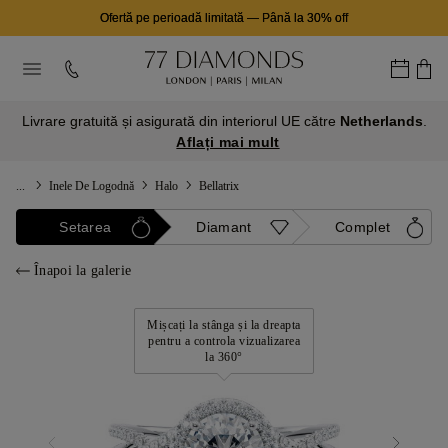
Ofertă pe perioadă limitată
—
Până la 30% off
Livrare gratuită și asigurată din interiorul UE către
Netherlands
.
Aflați mai mult
...
Inele De Logodnă
Halo
Bellatrix
Setarea
Diamant
Complet
Înapoi la galerie
Mișcați la stânga și la dreapta
pentru a controla vizualizarea
la 360°