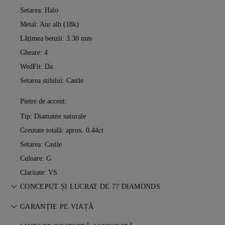
Setarea: Halo
Metal:
Aur alb (18k)
Lățimea benzii: 3.30 mm
Gheare: 4
WedFit: Da
Setarea stilului: Castle
Pietre de accent:
Tip: Diamante naturale
Greutate totală: aprox. 0.44ct
Setarea: Castle
Culoare: G
Claritate: VS
CONCEPUT ȘI LUCRAT DE 77 DIAMONDS
Arta bijuteriilor, perfecționată piesă cu piesă de maeștrii 77
GARANȚIE PE VIAȚĂ
Diamonds.
Orice achiziție de la 77 Diamonds include o garanție pe viață