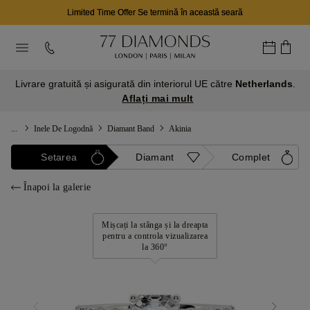
Limited Time Offer Se termină în această seară
Livrare gratuită și asigurată din interiorul UE către
Netherlands
.
Aflați mai mult
...
Inele De Logodnă
Diamant Band
Akinia
Setarea
Diamant
Complet
Înapoi la galerie
Mișcați la stânga și la dreapta
pentru a controla vizualizarea
la 360°