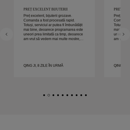
PREȚ EXCELENT BIJUTERII
PREȚ EXC
Preț excelent, bijuterii grozave.
Preț excele
Comanda a fost procesată rapid.
Comanda a
Totuși, serviciul ar putea fi îmbunătățit
Totuși, ser
mai bine, deoarece programarea este
mai bine,
uneori prea limitată ca timp, deoarece
uneori pre
am vrut să vedem mai multe mostre,
am vrut s
dar trebuie să facem o altă programare
dar trebui
pentru o zi. Per ansamblu, experiență
pentru o zi. Per ansamblu, exper
bună, bijuterii de calitate. Soția e
bună, bijut
fericită.
fericită.
QING JI, 8 ZILE ÎN URMĂ
QING JI, 