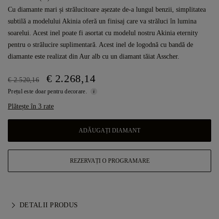
Cu diamante mari și strălucitoare așezate de-a lungul benzii, simplitatea
subtilă a modelului Akinia oferă un finisaj care va străluci în lumina
soarelui. Acest inel poate fi asortat cu modelul nostru Akinia eternity
pentru o strălucire suplimentară. Acest inel de logodnă cu bandă de
diamante este realizat din Aur alb cu un diamant tăiat Asscher.
€ 2.268,14
€ 2.520,16
Prețul este doar pentru decorare.
Plătește în 3 rate
ADĂUGAȚI DIAMANT
REZERVAȚI O PROGRAMARE
DETALII PRODUS