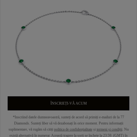
ÎNSCRIEȚI-VĂ ACUM
*Inscriind datele dumneavoastră, sunteți de acord să primiți e-mailuri de la 77
Diamonds. Sunteți liber să vă dezabonați în orice moment. Pentru informații
suplimentare, vă rugăm să citiți
politica de confidențialitate
și
termeni și condiții
. Nu
există alternativă în numerar. Această tragere la sorți se încheie la 23:59. (GMT) în