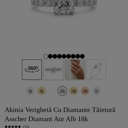
9k
9k
18k
18k
18k
Pt
Akinia Verighetă Cu Diamante Tăietură
Asscher Diamant Aur Alb 18k
(13)