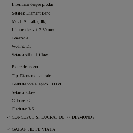
Informații despre produs:
Setarea: Diamant Band
Metal:
Aur alb (18k)
Lățimea benzii: 2.30 mm
Gheare: 4
WedFit: Da
Setarea stilului: Claw
Pietre de accent:
Tip: Diamante naturale
Greutate totală: aprox. 0.60ct
Setarea: Claw
Culoare: G
Claritate: VS
CONCEPUT ȘI LUCRAT DE 77 DIAMONDS
Arta bijuteriilor, perfecționată piesă cu piesă de maeștrii 77
GARANȚIE PE VIAȚĂ