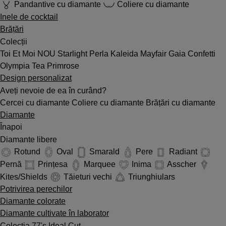
Pandantive cu diamante
Coliere cu diamante
Inele de cocktail
Brățări
Colecții
Toi Et Moi
NOU
Starlight
Perla
Kaleida
Mayfair
Gaia
Confetti
Olympia
Tea
Primrose
Design personalizat
Aveți nevoie de ea în curând?
Cercei cu diamante
Coliere cu diamante
Brățări cu diamante
Diamante
Înapoi
Diamante libere
Rotund
Oval
Smarald
Pere
Radiant
Pernă
Prințesa
Marquee
Inima
Asscher
Kites/Shields
Tăieturi vechi
Triunghiulars
Potrivirea perechilor
Diamante colorate
Diamante cultivate în laborator
Colecția 77's Ideal Cut