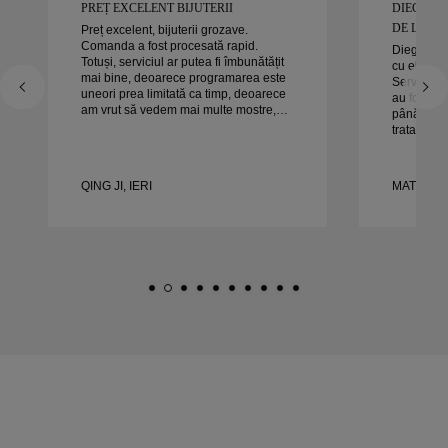
PREȚ EXCELENT BIJUTERII
DIEGO A
DE LUCRAT
Preț excelent, bijuterii grozave.
Comanda a fost procesată rapid.
Diego a fo
Totuși, serviciul ar putea fi îmbunătățit
cu el pent
mai bine, deoarece programarea este
Serviciul s
uneori prea limitată ca timp, deoarece
au fost ex
am vrut să vedem mai multe mostre,
până la sfâ
dar trebuie să facem o altă programare
tratat exac
pentru o zi. Per ansamblu, experiență
timp. Nu a
bună, bijuterii de calitate. Soția e
experienț
fericită.
căldură or
QING JI, IERI
MATEUSZ 
frumoase ș