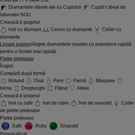
Diamantele ideale ale lui Cupidon
Cupid's Ideal de
laborator
NOU
Creează-ți propriul
Inel cu diamant
Cercei cu diamante
Colier cu
diamante
Livrare expres
Alegeți diamantele noastre cu expediere rapidă
pentru o livrare mai rapidă.
Pietre prețioase
Înapoi
Cumpără după formă
Rotund
Oval
Pere
Pernă
Marquee
Inima
Dreptunghi
Pătrat
Altele
Creează-ți propriul
Inel cu safir
Inel de rubin
Inel de smarald
Colier
de pietre prețioase
Pietre prețioase
Safir
Ruby
Smarald
Personalizat