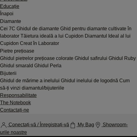
Educație
Înapoi
Diamante
Cei 7C
Ghidul de diamante
Ghid pentru diamante cultivate în
laborator
Tăietura ideală a lui Cupidon
Diamantul Ideal al lui
Cupidon Creat în Laborator
Pietre prețioase
Ghidul pietrelor prețioase colorate
Ghidul safirului
Ghidul Ruby
Ghidul smarald
Ghidul Perla
Bijuterii
Ghidul de mărime a inelului
Ghidul inelului de logodnă
Cum
să-ți vinzi diamantul/bijuteriile
Responsabilitate
The Notebook
Contactați-ne
Conectați-vă / Înregistrați-vă
My Bag
Showroom-
urile noastre