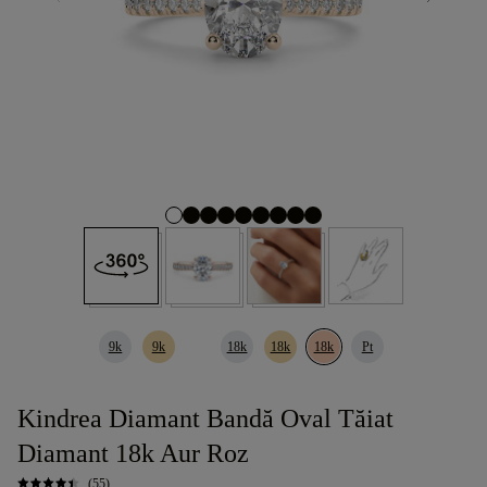
9k
9k
18k
18k
18k
Pt
Kindrea Diamant Bandă Oval Tăiat
Diamant 18k Aur Roz
(55)