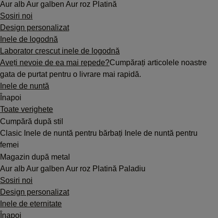
Aur alb
Aur galben
Aur roz
Platină
Sosiri noi
Design personalizat
Inele de logodnă
Laborator crescut inele de logodnă
Aveți nevoie de ea mai repede?
Cumpărați articolele noastre
gata de purtat pentru o livrare mai rapidă.
Inele de nuntă
Înapoi
Toate verighete
Cumpără după stil
Clasic
Inele de nuntă pentru bărbați
Inele de nuntă pentru
femei
Magazin după metal
Aur alb
Aur galben
Aur roz
Platină
Paladiu
Sosiri noi
Design personalizat
Inele de eternitate
Înapoi