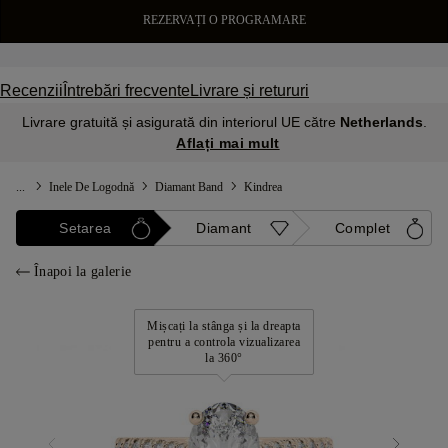
REZERVAȚI O PROGRAMARE
Recenzii
Întrebări frecvente
Livrare și retururi
Livrare gratuită și asigurată din interiorul UE către
Netherlands
.
Aflați mai mult
...
Inele De Logodnă
Diamant Band
Kindrea
Setarea
Diamant
Complet
Înapoi la galerie
Mișcați la stânga și la dreapta
pentru a controla vizualizarea
la 360°