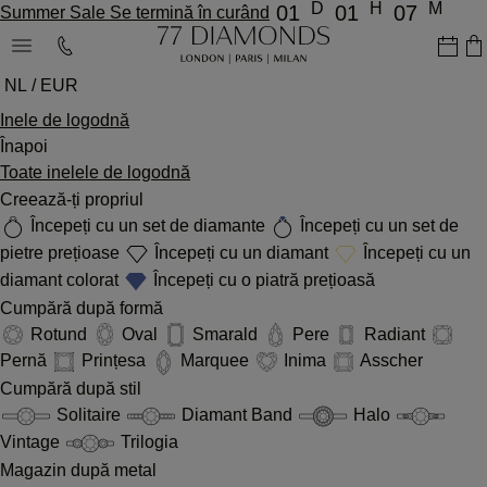
D
H
M
01
01
07
Summer Sale Se termină în curând
NL / EUR
Inele de logodnă
Înapoi
Toate inelele de logodnă
Creează-ți propriul
Începeți cu un set de diamante
Începeți cu un set de
pietre prețioase
Începeți cu un diamant
Începeți cu un
diamant colorat
Începeți cu o piatră prețioasă
Cumpără după formă
Rotund
Oval
Smarald
Pere
Radiant
Pernă
Prințesa
Marquee
Inima
Asscher
Cumpără după stil
Solitaire
Diamant Band
Halo
Vintage
Trilogia
Magazin după metal