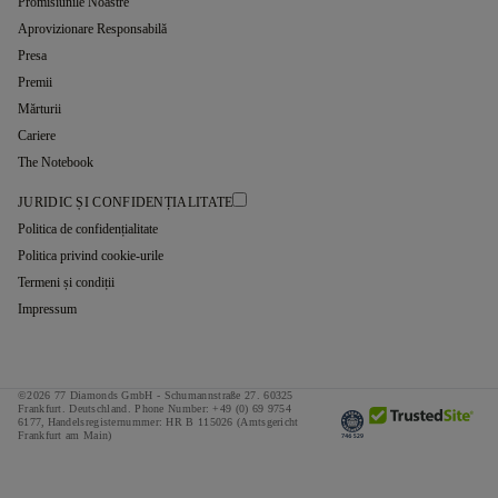
Promisiunile Noastre
Aprovizionare Responsabilă
Presa
Premii
Mărturii
Cariere
The Notebook
JURIDIC ȘI CONFIDENȚIALITATE
Politica de confidențialitate
Politica privind cookie-urile
Termeni și condiții
Impressum
©2026 77 Diamonds GmbH -
Schumannstraße 27. 60325
Frankfurt. Deutschland.
Phone Number:
+49 (0) 69 9754
6177,
Handelsregisternummer: HR B 115026 (Amtsgericht
Frankfurt am Main)