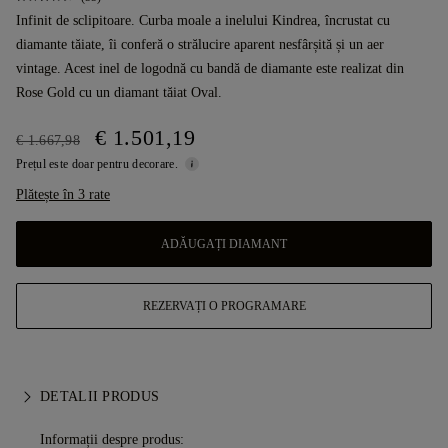
Infinit de sclipitoare. Curba moale a inelului Kindrea, încrustat cu
diamante tăiate, îi conferă o strălucire aparent nesfârșită și un aer
vintage. Acest inel de logodnă cu bandă de diamante este realizat din
Rose Gold cu un diamant tăiat Oval.
€ 1.501,19
€ 1.667,98
Prețul este doar pentru decorare.
Plătește în 3 rate
ADĂUGAȚI DIAMANT
REZERVAȚI O PROGRAMARE
DETALII PRODUS
Informații despre produs: