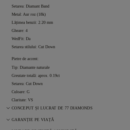
Setarea: Diamant Band
Metal:
Aur roz (18k)
Lățimea benzii: 2.20 mm
Gheare: 4
WedFit: Da
Setarea stilului: Cut Down
Pietre de accent:
Tip: Diamante naturale
Greutate totală: aprox. 0.19ct
Setarea: Cut Down
Culoare: G
Claritate: VS
CONCEPUT ȘI LUCRAT DE 77 DIAMONDS
Arta bijuteriilor, perfecționată piesă cu piesă de maeștrii 77
GARANȚIE PE VIAȚĂ
Diamonds.
Orice achiziție de la 77 Diamonds include o garanție pe viață