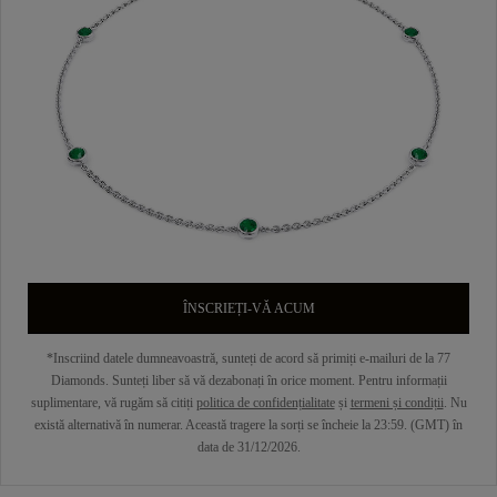
ÎNSCRIEȚI-VĂ ACUM
*Inscriind datele dumneavoastră, sunteți de acord să primiți e-mailuri de la 77
Diamonds. Sunteți liber să vă dezabonați în orice moment. Pentru informații
suplimentare, vă rugăm să citiți
politica de confidențialitate
și
termeni și condiții
. Nu
există alternativă în numerar. Această tragere la sorți se încheie la 23:59. (GMT) în
data de 31/12/2026.