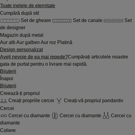
Toate inelele de eternitate
Cumpără după stil
Set de gheare
Set de canale
Set
de designer
Magazin după metal
Aur alb
Aur galben
Aur roz
Platină
Design personalizat
Aveți nevoie de ea mai repede?
Cumpărați articolele noastre
gata de purtat pentru o livrare mai rapidă.
Bijuterii
Înapoi
Bijuterii
Creează-ți propriul
Creați propriile cercei
Creați-vă propriul pandantiv
Cercei
Cercei cu diamante
Cercei cu diamante
Cercei cu
diamante
Coliere