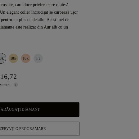
rustate, care duce privirea spre o piesă
 Un elegant colier încrucișat se curbează ușor
 pentru un plus de detaliu. Acest inel de
iamante este realizat din Aur alb cu un
8k
18k
18k
Pt
516,72
ecorare.
ADĂUGAȚI DIAMANT
ZERVAȚI O PROGRAMARE