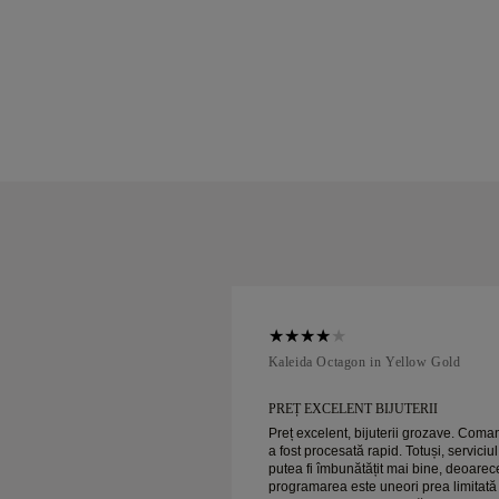
ellow Gold
Kaleida Octagon in Yellow Gold
 BIJUTERII
PREȚ EXCELENT BIJUTERII
ijuterii grozave. Comanda
Preț excelent, bijuterii grozave. Com
rapid. Totuși, serviciul ar
a fost procesată rapid. Totuși, serviciul
ățit mai bine, deoarece
putea fi îmbunătățit mai bine, deoarec
 uneori prea limitată ca
programarea este uneori prea limitată