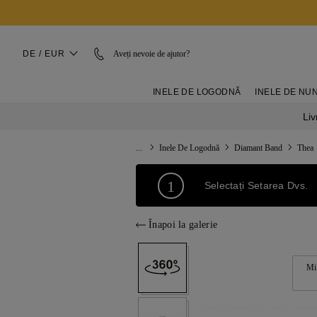
DE / EUR
Aveți nevoie de ajutor?
INELE DE LOGODNĂ
INELE DE NU
Liv
...
Inele De Logodnă
Diamant Band
Thea
1
Selectați Setarea Dvs.
Înapoi la galerie
Mi