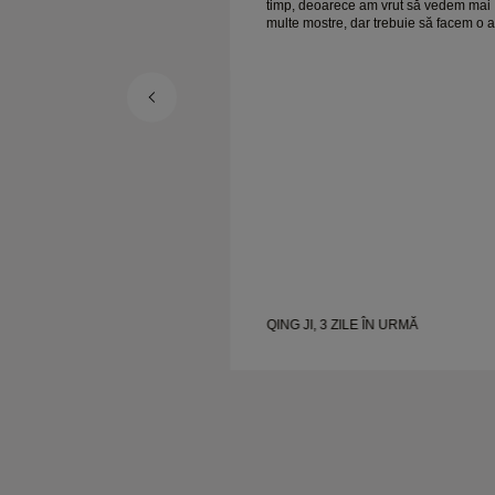
am vrut să vedem mai
timp, deoarece am vrut să vedem mai
r trebuie să facem o altă
multe mostre, dar trebuie să facem o a
er ansamblu,
programare pentru o zi. Per ansamblu,
bijuterii de calitate. Soția
experiență bună, bijuterii de calitate. 
e fericită.
 ÎN URMĂ
QING JI, 3 ZILE ÎN URMĂ