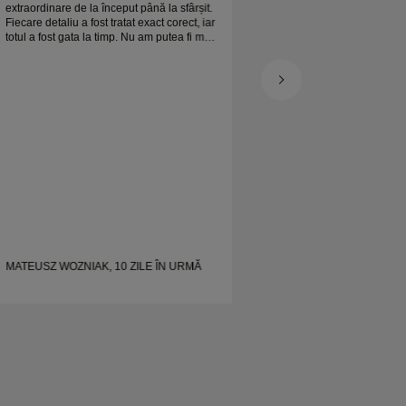
extraordinare de la început până la sfârșit.
Fiecare detaliu a fost tratat exact corect, iar
totul a fost gata la timp. Nu am putea fi mai
mulțumiți de experiență și îl recomandăm
cu căldură oricui caută verighete frumoase
și bine realizate.
MATEUSZ WOZNIAK, 10 ZILE ÎN URMĂ
SHELLEY, 19 ZILE 