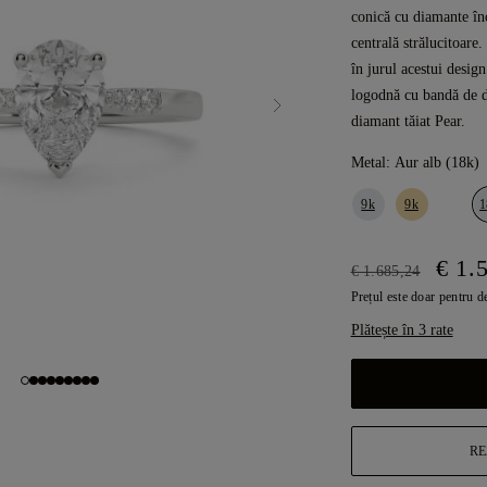
conică cu diamante înc
centrală strălucitoare.
în jurul acestui design
logodnă cu bandă de d
diamant tăiat Pear.
Metal:
Aur alb (18k)
9k
9k
1
€ 1.
€ 1.685,24
Prețul este doar pentru d
Plătește în 3 rate
RE