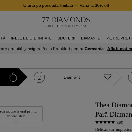
Ofertă pe perioadă limitată
—
Până la 30% off
NTĂ
INELE DE ETERNITATE
BIJUTERII
DIAMANTE
PIETRE PREȚ
Aflați mai m
rare gratuită și asigurată din Frankfurt pentru
Germania
.
2
Diamant
Thea Diamon
șcă mouse lateral pentru
Pară Diaman
vedere 360°
(20)
Delicat, dar impresion