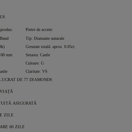
DUS
 produs:
Pietre de accent:
 Band
Tip: Diamante naturale
8k)
Greutate totală: aprox. 0.05ct
2.00 mm
Setarea: Castle
Culoare: G
astle
Claritate: VS
 LUCRAT DE 77 DIAMONDS
, perfecționată piesă cu piesă de maeștrii
 VIAȚĂ
 de la 77 Diamonds include o garanție pe
TUITĂ ASIGURATĂ
ecte de fabricație. Reparațiile necesare
ale sunt gratuite, indiferent unde locuiți.
talii în
E ZILE
Termeni și Condiții
.
ticolul fără riscuri și complet asigurat
deplin mulțumit, poți returna sau
e livrare specială FedEx sau DHL, direct
RE 60 ZILE
a în termen de 30 de zile. Vezi
Termeni