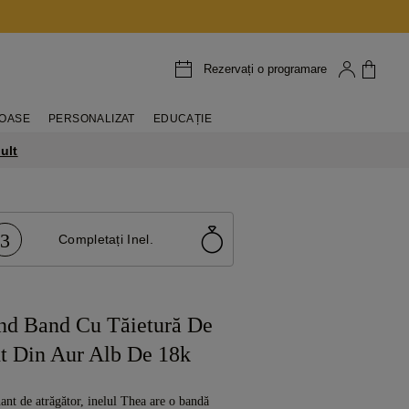
Rezervați o programare
IOASE
PERSONALIZAT
EDUCAȚIE
ult
3
Completați Inel.
d Band Cu Tăietură De
t Din Aur Alb De 18k
ant de atrăgător, inelul Thea are o bandă