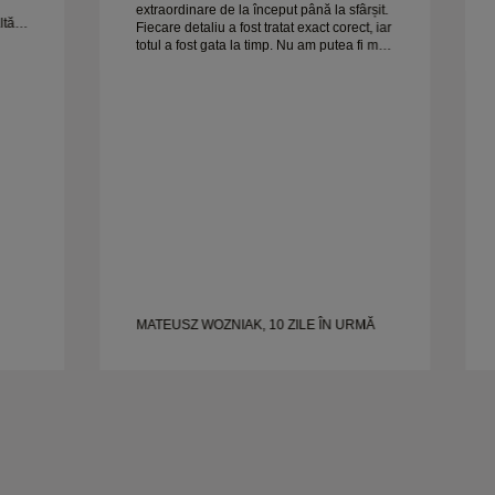
extraordinare de la început până la sfârșit.
ltă
Fiecare detaliu a fost tratat exact corect, iar
totul a fost gata la timp. Nu am putea fi mai
Soția
mulțumiți de experiență și îl recomandăm
cu căldură oricui caută verighete frumoase
și bine realizate.
MATEUSZ WOZNIAK, 10 ZILE ÎN URMĂ