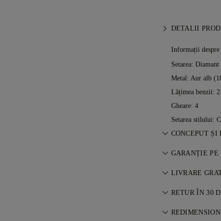
DETALII PRO
Informații despre
Setarea: Diamant
Metal:
Aur alb (1
Lățimea benzii: 
Gheare: 4
Setarea stilului: C
CONCEPUT ȘI
Arta bijuteriilor
GARANȚIE PE
77 Diamonds.
Orice achiziție
LIVRARE GRA
viață pentru def
Toate taxele poșt
sunt gratuite. De
RETUR ÎN 30 D
Vă vom trimite ar
Dacă nu ești pe 
prin serviciul d
REDIMENSIONA
schimba achiziți