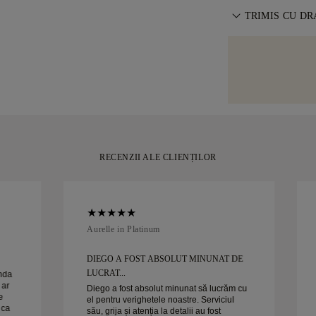
la ușa dumneav
Pentru o potriv
și Condiții
TRIMIS CU D
.
noastre pentru a
redimensionare 
Pentru anumite 
Acordăm o atenți
livrare. Vezi
pol
serviciu de tran
lucrată manual 
sau Brinks. În c
emblematică, fr
de achiziția dvs
momentul tău.
puțin de 30 de z
RECENZII ALE CLIENȚILOR
Aurelle in Platinum
DIEGO A FOST ABSOLUT MINUNAT DE
LUCRAT...
anda
 ar
Diego a fost absolut minunat să lucrăm cu
e
el pentru verighetele noastre. Serviciul
 ca
său, grija și atenția la detalii au fost