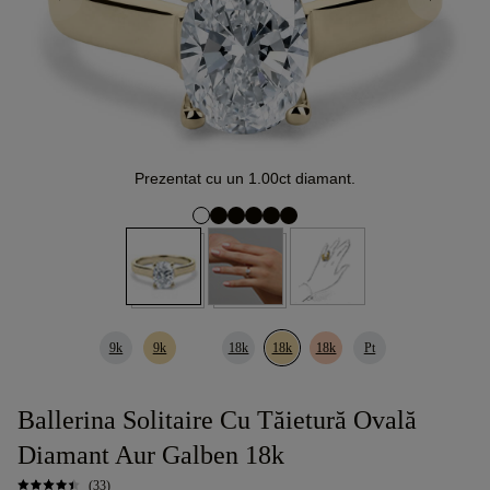
Prezentat cu un 1.00ct diamant.
9k
9k
18k
18k
18k
Pt
Ballerina Solitaire Cu Tăietură Ovală
Diamant Aur Galben 18k
(33)