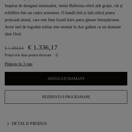
Inspirat de designul minimalist, inelul Ballerina oferă atât grație, cât și
echilibru într-un cadru armonios. O bandă lină și lată ridică piatra
prețioasă aleasă, care este bine fixată între patru gheare întrepătrunse.
Acest inel de logodnă solitar este montat în Aur galben cu un diamant
tăiat Oval.
€ 1.336,17
€ 1.484,64
Prețul este doar pentru decorare.
Plătește în 3 rate
ADĂUGAȚI DIAMANT
REZERVAȚI O PROGRAMARE
DETALII PRODUS