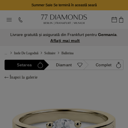
Summer Sale Se termină în această seară
Livrare gratuită și asigurată din Frankfurt pentru
Germania
.
Aflați mai mult
...
Inele De Logodnă
Solitaire
Ballerina
Setarea
Diamant
Complet
Înapoi la galerie