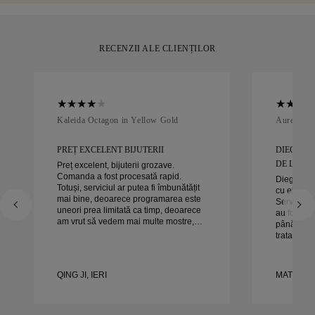
RECENZII ALE CLIENȚILOR
Kaleida Octagon in Yellow Gold
Aurelle in
PREȚ EXCELENT BIJUTERII
DIEGO A
DE LUCRAT
Preț excelent, bijuterii grozave.
Comanda a fost procesată rapid.
Diego a fo
Totuși, serviciul ar putea fi îmbunătățit
cu el pent
mai bine, deoarece programarea este
Serviciul s
uneori prea limitată ca timp, deoarece
au fost ex
am vrut să vedem mai multe mostre,
până la sfâ
dar trebuie să facem o altă programare
tratat exac
pentru o zi. Per ansamblu, experiență
timp. Nu a
bună, bijuterii de calitate. Soția e
experienț
fericită.
căldură or
QING JI, IERI
MATEUSZ 
frumoase ș