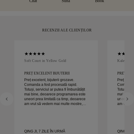
Chat
Sună
Book
în mai puțin de 30 de zile.
RECENZII ALE CLIENȚILOR
Soft Court in Yellow Gold
Kaleida O
PREȚ EXCELENT BIJUTERII
PREȚ EXC
Preț excelent, bijuterii grozave.
Preț excele
Comanda a fost procesată rapid.
Comanda a
Totuși, serviciul ar putea fi îmbunătățit
Totuși, ser
mai bine, deoarece programarea este
mai bine,
uneori prea limitată ca timp, deoarece
uneori pre
am vrut să vedem mai multe mostre,
am vrut s
dar trebuie să facem o altă programare
dar trebui
pentru o zi. Per ansamblu, experiență
pentru o zi. Per ansamblu, exper
bună, bijuterii de calitate. Soția e
bună, bijut
fericită.
fericită.
QING JI, 7 ZILE ÎN URMĂ
QING JI, 