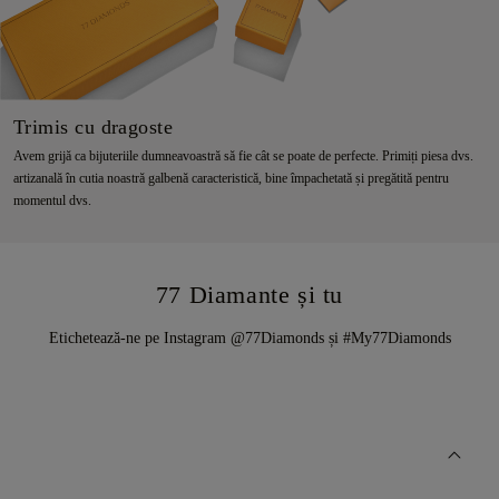
Trimis cu dragoste
Avem grijă ca bijuteriile dumneavoastră să fie cât se poate de perfecte. Primiți piesa dvs.
artizanală în cutia noastră galbenă caracteristică, bine împachetată și pregătită pentru
momentul dvs.
77 Diamante și tu
Etichetează-ne pe Instagram @77Diamonds și #My77Diamonds