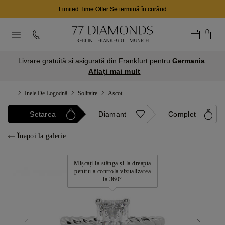
Limited Time Offer Se termină în curând
Livrare gratuită și asigurată din Frankfurt pentru
Germania
.
Aflați mai mult
...
Inele De Logodnă
Solitaire
Ascot
Setarea
Diamant
Complet
Înapoi la galerie
Mișcați la stânga și la dreapta
pentru a controla vizualizarea
la 360°