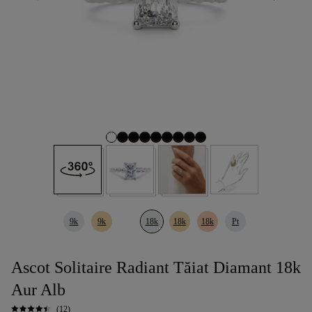
9k
9k
18k
18k
18k
Pt
Ascot Solitaire Radiant Tăiat Diamant 18k
Aur Alb
(12)