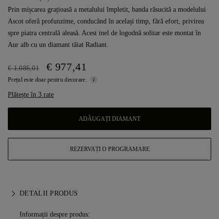
Prin mișcarea grațioasă a metalului împletit, banda răsucită a modelului
Ascot oferă profunzime, conducând în același timp, fără efort, privirea
spre piatra centrală aleasă. Acest inel de logodnă solitar este montat în
Aur alb cu un diamant tăiat Radiant.
€ 977,41
€ 1.086,01
Prețul este doar pentru decorare.
Plătește în 3 rate
ADĂUGAȚI DIAMANT
REZERVAȚI O PROGRAMARE
DETALII PRODUS
Informații despre produs: