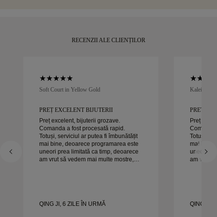
RECENZII ALE CLIENȚILOR
Soft Court in Yellow Gold
Kaleida Oc
PREȚ EXCELENT BIJUTERII
PREȚ EXC
Preț excelent, bijuterii grozave.
Preț excele
Comanda a fost procesată rapid.
Comanda a
Totuși, serviciul ar putea fi îmbunătățit
Totuși, ser
mai bine, deoarece programarea este
mai bine,
uneori prea limitată ca timp, deoarece
uneori pre
am vrut să vedem mai multe mostre,
am vrut s
dar trebuie să facem o altă programare
dar trebui
pentru o zi. Per ansamblu, experiență
pentru o zi. Per ansamblu, exper
bună, bijuterii de calitate. Soția e
bună, bijut
fericită.
fericită.
QING JI, 6 ZILE ÎN URMĂ
QING JI, 