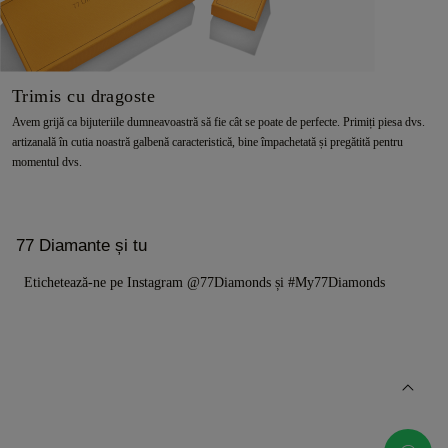
Trimis cu dragoste
Avem grijă ca bijuteriile dumneavoastră să fie cât se poate de perfecte. Primiți piesa dvs.
artizanală în cutia noastră galbenă caracteristică, bine împachetată și pregătită pentru
momentul dvs.
77 Diamante și tu
Etichetează-ne pe Instagram @77Diamonds și #My77Diamonds