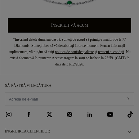
ÎNSCRIEȚI-VĂ ACUM
*Inscriind datele dumneavoastră, sunteți de acord să primiți e-mailuri de la 77
Diamonds. Sunteți liber să vă dezabonați în orice moment. Pentru informații
suplimentare, vă rugăm să citiți
politica de confidențialitate
și
termeni și condiții
. Nu
există alternativă în numerar. Această tragere la sorți se încheie la 23:59. (GMT) în
data de 31/12/2026.
SĂ PĂSTRĂM LEGĂTURA
ÎNGRIJIREA CLIENȚILOR