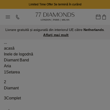
Limited Time Offer Se termină în curând
Livrare gratuită și asigurată din interiorul UE către
Netherlands
.
Aflați mai mult
...
acasă
Inele de logodnă
Diamant Band
Aria
1
Setarea
2
Diamant
3
Complet