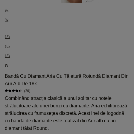
9k
9k
18k
18k
18k
Pt
Bandă Cu Diamant Aria Cu Tăietură Rotundă Diamant Din
Aur Alb De 18k
(30)
Combinând atracția clasică a unui solitar cu notele
strălucitoare ale unei benzi cu diamante, Aria echilibrează
strălucirea cu frumusețea discretă. Acest inel de logodnă
cu bandă de diamante este realizat din Aur alb cu un
diamant tăiat Round.