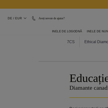
DE / EUR
Aveți nevoie de ajutor?
INELE DE LOGODNĂ
INELE DE NU
7CS
Ethical Diam
Educați
Diamante canad