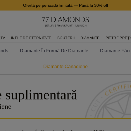
Ofertă pe perioadă limitată
—
Până la 30% off
NTĂ
INELE DE ETERNITATE
BIJUTERII
DIAMANTE
PIETRE PREȚ
onds
Diamante În Formă De Diamante
Diamante Făcu
Diamante Canadiene
e suplimentară
iene