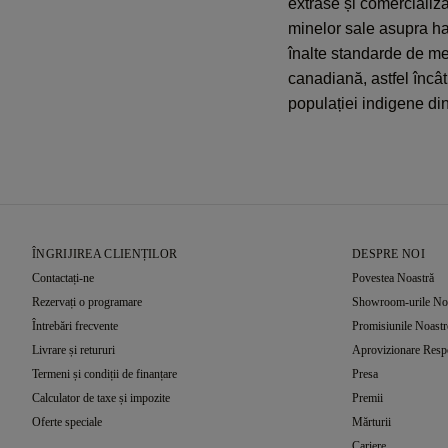
extrase și comercializa
minelor sale asupra ha
înalte standarde de me
canadiană, astfel încât
populației indigene di
ÎNGRIJIREA CLIENȚILOR
DESPRE NOI
Contactați-ne
Povestea Noastră
Rezervați o programare
Showroom-urile No
Întrebări frecvente
Promisiunile Noastr
Livrare și retururi
Aprovizionare Resp
Termeni și condiții de finanțare
Presa
Calculator de taxe și impozite
Premii
Oferte speciale
Mărturii
Cariere