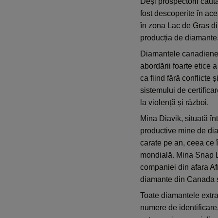
Deși prospectorii caut
fost descoperite în ac
în zona Lac de Gras din
producția de diamante
Diamantele canadiene su
abordării foarte etice 
ca fiind fără conflicte 
sistemului de certific
la violență și război.
Mina Diavik, situată în
productive mine de dia
carate pe an, ceea ce 
mondială. Mina Snap La
companiei din afara Af
diamante din Canada su
Toate diamantele extras
numere de identificare,