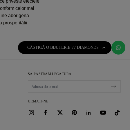
ce privește efectele
conform celor mai
igine aborigenă
 prosperității
CÂȘTIGĂ O BIJUTERIE 77 DIAMONDS
SĂ PĂSTRĂM LEGĂTURA
URMAȚI-NE