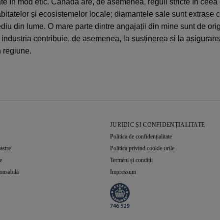
te în mod etic. Canada are, de asemenea, reguli stricte în ceea 
bitatelor și ecosistemelor locale; diamantele sale sunt extrase 
diu din lume. O mare parte dintre angajații din mine sunt de or
 industria contribuie, de asemenea, la susținerea și la asigurarea
n regiune.
JURIDIC ȘI CONFIDENȚIALITATE
Politica de confidențialitate
astre
Politica privind cookie-urile
e
Termeni și condiții
onsabilă
Impressum