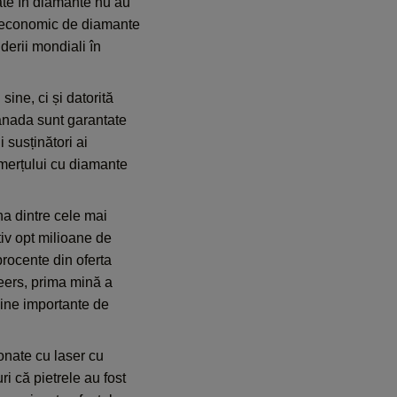
ate în diamante nu au
t economic de diamante
iderii mondiali în
ine, ci și datorită
Canada sunt garantate
 susținători ai
omerțului cu diamante
na dintre cele mai
iv opt milioane de
rocente din oferta
eers, prima mină a
mine importante de
ionate cu laser cu
ri că pietrele au fost