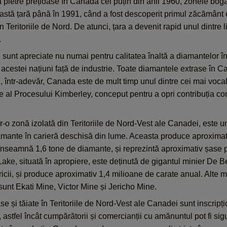
ă pietre prețioase în Canada cel puțin din anii 1960, zonele bog
eastă țară până în 1991, când a fost descoperit primul zăcămân
 Teritoriile de Nord. De atunci, țara a devenit rapid unul dintre l
.
nt apreciate nu numai pentru calitatea înaltă a diamantelor în s
a acestei națiuni față de industrie. Toate diamantele extrase în 
și, într-adevăr, Canada este de mult timp unul dintre cei mai vocali
are al Procesului Kimberley, conceput pentru a opri contribuția c
tr-o zonă izolată din Teritoriile de Nord-Vest ale Canadei, este u
mante în carieră deschisă din lume. Aceasta produce aproximat
înseamnă 1,6 tone de diamante, și reprezintă aproximativ șase p
ke, situată în apropiere, este deținută de gigantul minier De B
ricii, și produce aproximativ 1,4 milioane de carate anual. Alte 
nt Ekati Mine, Victor Mine și Jericho Mine.
e și tăiate în Teritoriile de Nord-Vest ale Canadei sunt inscripț
 astfel încât cumpărătorii și comercianții cu amănuntul pot fi sigu