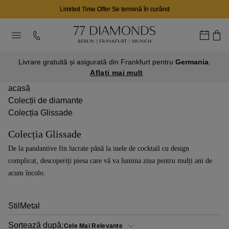
Limited Time Offer Se termină în curând
Livrare gratuită și asigurată din Frankfurt pentru
Germania
.
Aflați mai mult
acasă
Colecții de diamante
Colecția Glissade
Colecția Glissade
De la pandantive fin lucrate până la inele de cocktail cu design
complicat, descoperiți piesa care vă va lumina ziua pentru mulți ani de
acum încolo.
Stil
Metal
Sortează după: