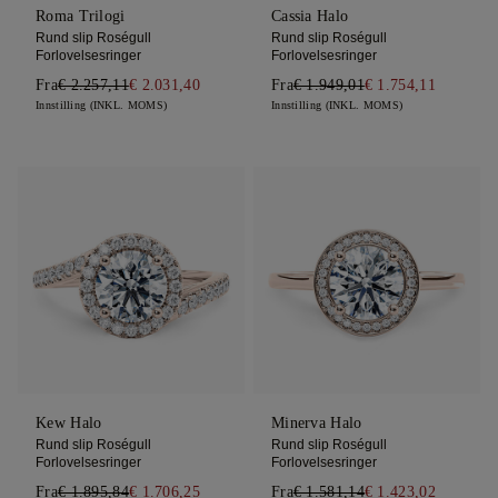
Roma Trilogi
Cassia Halo
Rund slip Roségull
Rund slip Roségull
Forlovelsesringer
Forlovelsesringer
Fra
€ 2.257,11
€ 2.031,40
Fra
€ 1.949,01
€ 1.754,11
Innstilling (INKL. MOMS)
Innstilling (INKL. MOMS)
Kew Halo
Minerva Halo
Rund slip Roségull
Rund slip Roségull
Forlovelsesringer
Forlovelsesringer
Fra
€ 1.895,84
€ 1.706,25
Fra
€ 1.581,14
€ 1.423,02