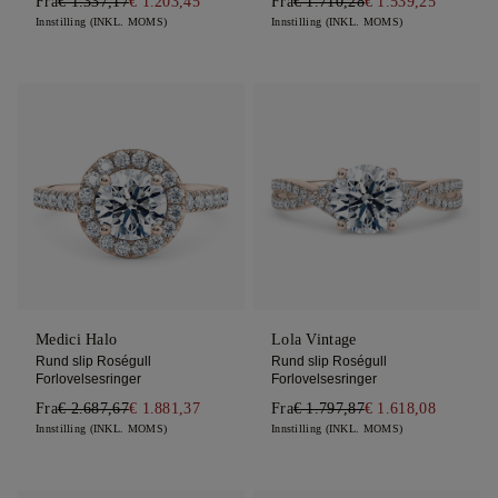
Fra
€ 1.337,17
€ 1.203,45
Fra
€ 1.710,28
€ 1.539,25
Innstilling (INKL. MOMS)
Innstilling (INKL. MOMS)
Medici Halo
Lola Vintage
Rund slip Roségull
Rund slip Roségull
Forlovelsesringer
Forlovelsesringer
Fra
€ 2.687,67
€ 1.881,37
Fra
€ 1.797,87
€ 1.618,08
Innstilling (INKL. MOMS)
Innstilling (INKL. MOMS)