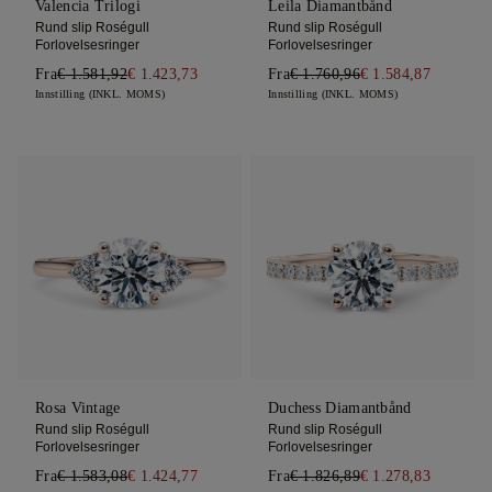
Valencia Trilogi
Leila Diamantbånd
Rund slip Roségull
Rund slip Roségull
Forlovelsesringer
Forlovelsesringer
Fra
€ 1.581,92
€ 1.423,73
Fra
€ 1.760,96
€ 1.584,87
Innstilling (INKL. MOMS)
Innstilling (INKL. MOMS)
Rosa Vintage
Duchess Diamantbånd
Rund slip Roségull
Rund slip Roségull
Forlovelsesringer
Forlovelsesringer
Fra
€ 1.583,08
€ 1.424,77
Fra
€ 1.826,89
€ 1.278,83