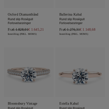
Oxford Diamantbånd
Ballerina Kabal
Rund slip Roségull
Rund slip Roségull
Forlovelsesringer
Forlovelsesringer
Fra
€ 1.828,01
€ 1.645,21
Fra
€ 1.276,31
€ 1.148,68
Innstilling (INKL. MOMS)
Innstilling (INKL. MOMS)
Bloomsbury Vintage
Estella Kabal
Rund slip Roségull
Rund slip Roségull