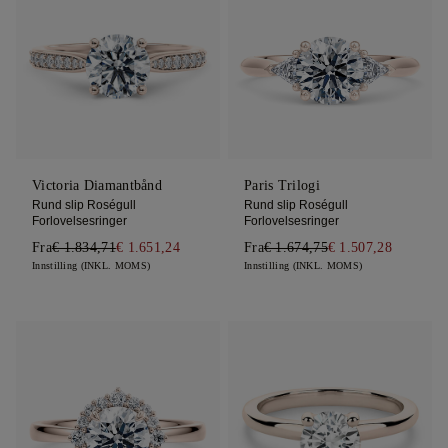
Victoria Diamantbånd
Paris Trilogi
Rund slip Roségull
Rund slip Roségull
Forlovelsesringer
Forlovelsesringer
Fra
€ 1.834,71
€ 1.651,24
Fra
€ 1.674,75
€ 1.507,28
Innstilling (INKL. MOMS)
Innstilling (INKL. MOMS)