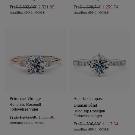
Fra
€ 2.802,06
€ 2.521,85
Fra
€ 1.399,71
€ 1.259,74
Innstilling (INKL. MOMS)
Innstilling (INKL. MOMS)
Primrose Vintage
Asteria Compass
Rund slip Roségull
Diamantbånd
Forlovelsesringer
Rund slip Roségull
Forlovelsesringer
Fra
€ 1.241,00
€ 1.116,90
Innstilling (INKL. MOMS)
Fra
€ 1.596,63
€ 1.117,64
Innstilling (INKL. MOMS)