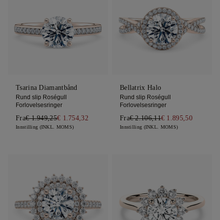
Tsarina Diamantbånd
Bellatrix Halo
Rund slip Roségull
Rund slip Roségull
Forlovelsesringer
Forlovelsesringer
Fra
€ 1.949,25
€ 1.754,32
Fra
€ 2.106,11
€ 1.895,50
Innstilling (INKL. MOMS)
Innstilling (INKL. MOMS)