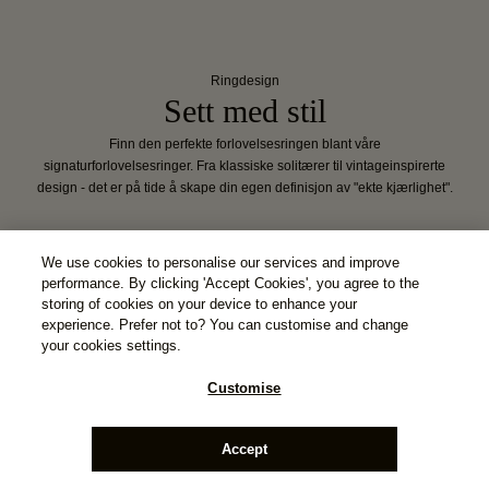
Ringdesign
Sett med stil
Finn den perfekte forlovelsesringen blant våre
signaturforlovelsesringer. Fra klassiske solitærer til vintageinspirerte
design - det er på tide å skape din egen definisjon av "ekte kjærlighet".
We use cookies to personalise our services and improve
performance. By clicking 'Accept Cookies', you agree to the
storing of cookies on your device to enhance your
experience. Prefer not to? You can customise and change
your cookies settings.
Customise
Accept