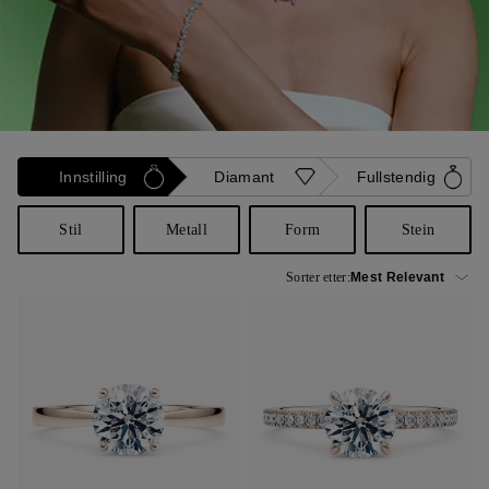
Innstilling
Diamant
Fullstendig
Stil
Metall
Form
Stein
Sorter etter: