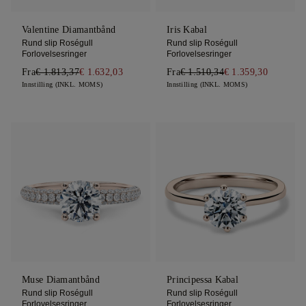
Valentine Diamantbånd
Iris Kabal
Rund slip Roségull
Rund slip Roségull
Forlovelsesringer
Forlovelsesringer
Fra
€ 1.813,37
€ 1.632,03
Fra
€ 1.510,34
€ 1.359,30
Innstilling (INKL. MOMS)
Innstilling (INKL. MOMS)
Muse Diamantbånd
Principessa Kabal
Rund slip Roségull
Rund slip Roségull
Forlovelsesringer
Forlovelsesringer