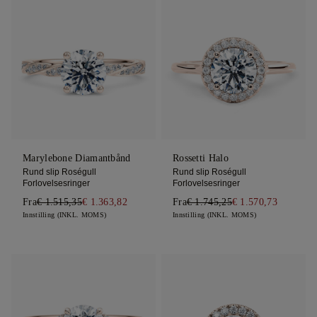
Marylebone Diamantbånd
Rossetti Halo
Rund slip Roségull
Rund slip Roségull
Forlovelsesringer
Forlovelsesringer
Fra
€ 1.515,35
€ 1.363,82
Fra
€ 1.745,25
€ 1.570,73
Innstilling (INKL. MOMS)
Innstilling (INKL. MOMS)