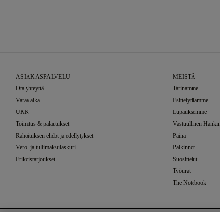
ASIAKASPALVELU
MEISTÄ
Ota yhteyttä
Tarinamme
Varaa aika
Esittelytilamme
UKK
Lupauksemme
Toimitus & palautukset
Vastuullinen Hankin
Rahoituksen ehdot ja edellytykset
Paina
Vero- ja tullimaksulaskuri
Palkinnot
Erikoistarjoukset
Suosittelut
Työurat
The Notebook
Asetusten Valinta