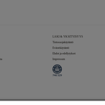
LAKI & YKSITYISYYS
Tietosuojakäytäntö
Evästekäytäntö
Ehdot ja edellytykset
ta
Impressum
Valitut Timantti
Yhteensä