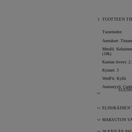
TUOTTEEN TI
Tuotetiedot:
Asetukset: Timan
Metalli:
Keltainen
(18k)
Kaistan leveys: 
Kynnet: 3
WedFit: Kyllä
Asetustyyli: Castl
SUUNN
Korutaiteen mest
ELINIKÄINEN
Diamondsin kult
Kaikki 77 Diamon
MAKSUTON VA
takuun valmistus
Kaikki postikulu
maksutta. Kats
30 PÄIVÄN P