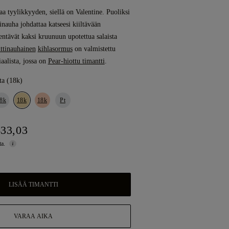
a tyylikkyyden, siellä on Valentine. Puoliksi
tinauha johdattaa katseesi kiiltävään
entävät kaksi kruunuun upotettua salaista
ttinauhainen
kihlasormus
on valmistettu
aalista, jossa on
Pear-hiottu timantti
.
ta (18k)
8k
18k
18k
Pt
633,03
ta.
LISÄÄ TIMANTTI
VARAA AIKA