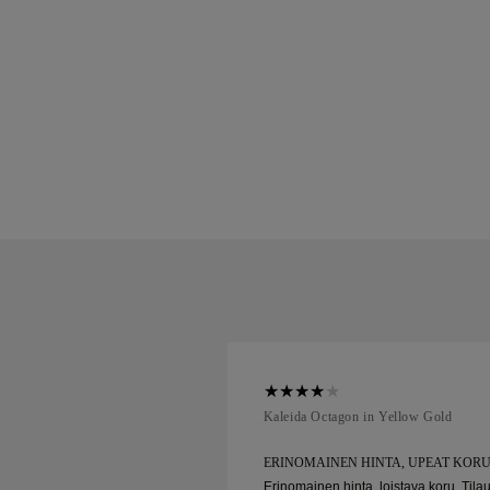
ellow Gold
Kaleida Octagon in Yellow Gold
HINTA, UPEAT KORUT
ERINOMAINEN HINTA, UPEAT KOR
a, loistava koru. Tilaus
Erinomainen hinta, loistava koru. Tila