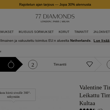
Rajoitetun ajan tarjous
—
Jopa 30% alennusta
RMUKSET
IKUISUUS SORMUKSET
KORUT
TIMANTIT
JALOKIVET
Lue lisää
Ilmainen ja vakuutettu toimitus EU:n alueelta
Netherlands
.
ne
2
Timantti
Valentine Ti
kuta hiirtä sivuille 360°-
Leikattu Tim
näkymään
Kultaa