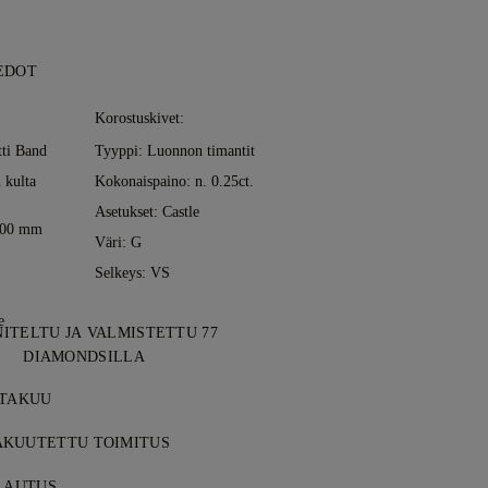
EDOT
Korostuskivet:
tti Band
Tyyppi: Luonnon timantit
 kulta
Kokonaispaino: n. 0.25ct.
Asetukset: Castle
2.00 mm
Väri: G
Selkeys: VS
e
ITELTU JA VALMISTETTU 77
DIAMONDSILLA
aruutta, yksi koru kerrallaan, 77
 TAKUU
asepiltä.
ds -ostokset sisältävät elinikäisen
KUUTETTU TOIMITUS
virheille. Tarvittavat korjaukset tehdään
t ovat maksuttomia, riippumatta siitä,
o
ALAUTUS
ehdot
.