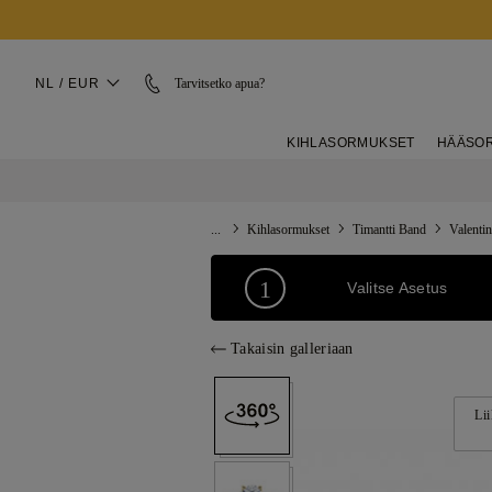
NL / EUR
Tarvitsetko apua?
KIHLASORMUKSET
HÄÄSO
...
Kihlasormukset
Timantti Band
Valenti
1
Valitse Asetus
Takaisin galleriaan
Lii