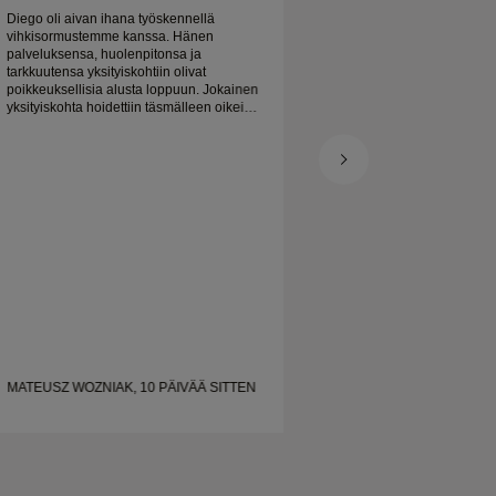
odotetusti. Kauniisti
Diego oli aivan ihana työskennellä
Platinainen vihkisor
vihkisormustemme kanssa. Hänen
kaunis, ja olen todel
palveluksensa, huolenpitonsa ja
tarkkuutensa yksityiskohtiin olivat
poikkeuksellisia alusta loppuun. Jokainen
yksityiskohta hoidettiin täsmälleen oikein,
ja kaikki oli valmista ajoissa. Emme voisi
olla tyytyväisempiä kokemukseen ja
suosittelemme häntä lämpimästi kaikille,
jotka etsivät kauniita, hyvin tehtyjä
vihkisormuksia.
MATEUSZ WOZNIAK, 10 PÄIVÄÄ SITTEN
SHELLEY, 19 PÄIV