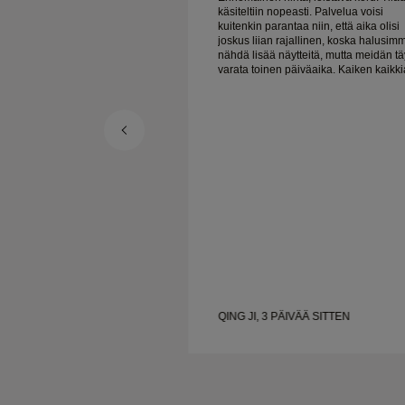
sti. Palvelua voisi
käsiteltiin nopeasti. Palvelua voisi
a niin, että aika olisi
kuitenkin parantaa niin, että aika olisi
allinen, koska halusimme
joskus liian rajallinen, koska halusim
teitä, mutta meidän täytyy
nähdä lisää näytteitä, mutta meidän tä
iken kaikkiaan
varata toinen päiväaika. Kaiken kaikkiaan
aadukkaat korut. Vaimo on
hyvä kokemus, laadukkaat korut. Vai
onnellinen.
VÄÄ SITTEN
QING JI, 3 PÄIVÄÄ SITTEN