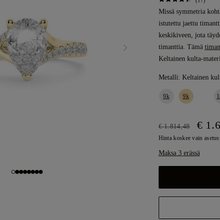
(17)
Missä symmetria kohta
istutettu jaettu timant
keskikiveen, jota täyd
timanttia. Tämä
timan
Keltainen kulta-materi
Metalli:
Keltainen kul
9k
9k
1
€ 1.
€ 1.814,48
Hinta koskee vain asetus
Maksa 3 erässä