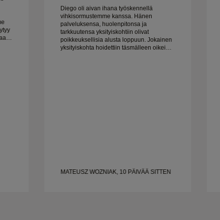
Diego oli aivan ihana työskennellä
vihkisormustemme kanssa. Hänen
me
palveluksensa, huolenpitonsa ja
ytyy
tarkkuutensa yksityiskohtiin olivat
poikkeuksellisia alusta loppuun. Jokainen
mo on
yksityiskohta hoidettiin täsmälleen oikein,
ja kaikki oli valmista ajoissa. Emme voisi
olla tyytyväisempiä kokemukseen ja
suosittelemme häntä lämpimästi kaikille,
jotka etsivät kauniita, hyvin tehtyjä
vihkisormuksia.
MATEUSZ WOZNIAK, 10 PÄIVÄÄ SITTEN