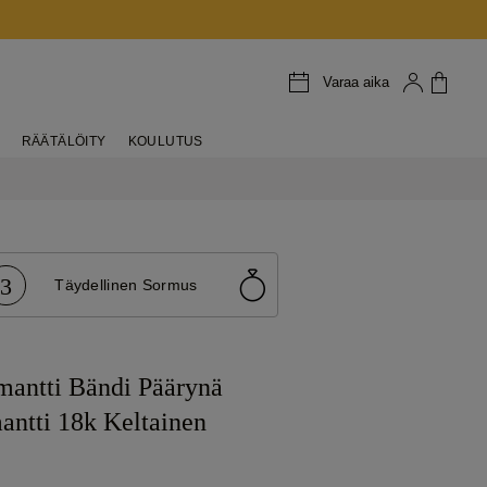
Varaa aika
RÄÄTÄLÖITY
KOULUTUS
3
Täydellinen Sormus
mantti Bändi Päärynä
antti 18k Keltainen