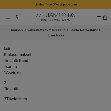
Limited Time Offer Loppuu pian
Ilmainen ja vakuutettu toimitus EU:n alueelta
Netherlands
.
Lue lisää
...
koti
Kihlasormukset
Timantti Band
Tsarina
1
Asetukset
2
Timantti
3
Täydellinen