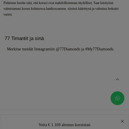
Pidämme huolta siitä, että korusi ovat mahdollisimman täydelliset. Saat käsityönä
valmistamasi korun keltaisessa laatikossamme, siististi käärittynä ja valmiina hetkeäsi
varten.
77 Timantit ja sinä
Merkitse meidät Instagramiin @77Diamonds ja #My77Diamonds.
Voita € 1.169 alennus koruistasi