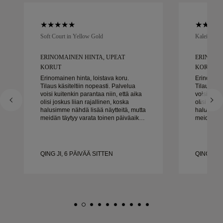
Soft Court in Yellow Gold
Kaleida Oc
ERINOMAINEN HINTA, UPEAT
ERINOMA
KORUT
KORUT
Erinomainen hinta, loistava koru.
Erinomaine
Tilaus käsiteltiin nopeasti. Palvelua
Tilaus käs
voisi kuitenkin parantaa niin, että aika
voisi kuit
olisi joskus liian rajallinen, koska
olisi josku
halusimme nähdä lisää näytteitä, mutta
halusimme 
meidän täytyy varata toinen päiväaika.
meidän täy
Kaiken kaikkiaan hyvä kokemus,
Kaiken ka
laadukkaat korut. Vaimo on onnellinen.
laadukkaat
QING JI, 6 PÄIVÄÄ SITTEN
QING JI, 