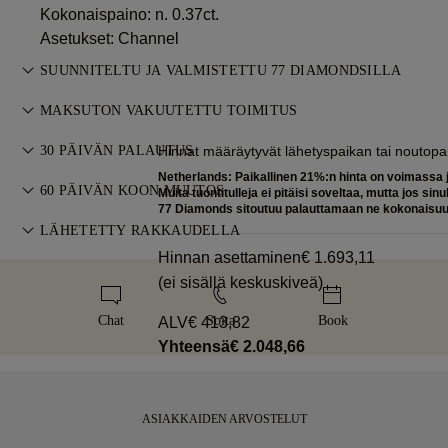
Kokonaispaino: n. 0.37ct.
Asetukset: Channel
SUUNNITELTU JA VALMISTETTU 77 DIAMONDSILLA
Korutaiteen mestaruutta, yksi koru kerrallaan, 77 Diamondsin
MAKSUTON VAKUUTETTU TOIMITUS
kultasepiltä.
Kaikki postikulut ovat maksuttomia, riippumatta siitä, missä
30 PÄIVÄN PALAUTUS
Hinnat määräytyvät lähetyspaikan tai noutop
asut. Lähetämme kohteen riskittömästi ja täysin vakuutettuna
Netherlands: Paikallinen 21%:n hinta on voimassa j
Jos et ole täysin tyytyväinen, voit palauttaa tai vaihtaa
FedExin tai DHL-erikoiskuljetuspalvelun kautta suoraan
60 PÄIVÄN KOON MUUTOS
Muita tuontitulleja ei pitäisi soveltaa, mutta jos sinul
ostoksesi 30 päivän kuluessa. Katso
ehdot
.
77 Diamonds sitoutuu palauttamaan ne kokonaisu
kotiovellesi. Vakuutamme kaikki tilauksemme, jotta vältämme
Täydellisen istuvuuden varmistamiseksi 77 Diamonds tarjoaa
LÄHETETTY RAKKAUDELLA
kaikki toimitusongelmat. Tiettyjen arvokkaiden tuotteiden
maksuttoman koon muutoksen 60 päivän kuluessa
Hinnan asettaminen
€ 1.693,11
osalta käytämme erikoistunutta kuljetuspalvelua, kuten Malca-
Panostamme jokaiseen yksityiskohtaan. Käsintehty korusi
toimituksesta. Katso
kokopolitiikka
.
(ei sisällä keskuskiveä)
Amit tai Brinks. Jos et ole täysin tyytyväinen ostoosi, voit
toimitetaan tunnusomaisessa keltaisessa rasiassamme,
palauttaa tai vaihtaa sen alle 30 päivän kuluessa.
kauniisti pakattuna ja valmiina tärkeään hetkeen.
Chat
Soita
Book
ALV
€ 413,82
Yhteensä
€ 2.048,66
ASIAKKAIDEN ARVOSTELUT