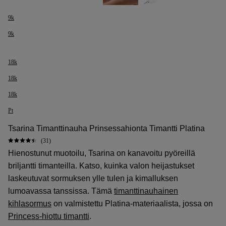
9k
9k
18k
18k
18k
Pt
Tsarina Timanttinauha Prinsessahionta Timantti Platina
(31)
Hienostunut muotoilu, Tsarina on kanavoitu pyöreillä
briljantti timanteilla. Katso, kuinka valon heijastukset
laskeutuvat sormuksen ylle tulen ja kimalluksen
lumoavassa tanssissa. Tämä
timanttinauhainen
kihlasormus
on valmistettu Platina-materiaalista, jossa on
Princess-hiottu timantti
.