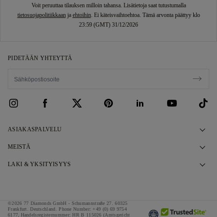
Voit peruuttaa tilauksen milloin tahansa. Lisätietoja saat tutustumalla
tietosuojapolitiikkaan
ja
ehtoihin
. Ei käteisvaihtoehtoa. Tämä arvonta päättyy klo
23:59 (GMT) 31/12/2026
PIDETÄÄN YHTEYTTÄ
ASIAKASPALVELU
Ota yhteyttä
MEISTÄ
Varaa aika
Tarinamme
LAKI & YKSITYISYYS
UKK
Esittelytilamme
Tietosuojakäytäntö
Toimitus & palautukset
Lupauksemme
Evästekäytäntö
©2026 77 Diamonds GmbH -
Schumannstraße 27. 60325
Rahoituksen ehdot ja edellytykset
Vastuullinen Hankinta
Frankfurt. Deutschland.
Phone Number:
+49 (0) 69 9754
Ehdot ja edellytykset
6177,
Handelsregisternummer: HR B 115026 (Amtsgericht