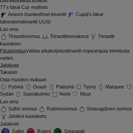
77's Ideal Cut -mallisto
Amorin ihanteelliset timantit
Cupid's Ideal
laboratoriotimantti
UUSI
Luo oma
Timanttisormus
Timanttikorvakorut
Timantti
kaulakoru
Pikatoimitus
Valitse pikakuljetustimantit nopeampaa toimitusta
varten.
Jalokivet
Takaisin
Osta muodon mukaan
Pyöreä
Ovaali
Päärynä
Tyyny
Marquee
Sydän
Suorakulmio
Neliö
Muut
Luo oma
Safiiri sormus
Rubiinisormus
Smaragdinen sormus
Jalokivi kaulakoru
Jalokivet
Safiiri
Rubini
Smaragdi