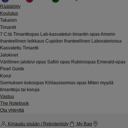
Räätälöity
Koulutus
Takaisin
Timantit
7 C:tä
Timanttiopas
Lab-kasvatetun timantin opas
Amorin
ihanteellinen leikkaus
Cupidon Ihanteellinen Laboratoriossa
Kasvatettu Timantti
Jalokivet
Värillinen jalokivi opas
Safiiri opas
Rubiiniopas
Emerald-opas
Pearl Guide
Korut
Sormuksen kokoopas
Kihlaussormus opas
Miten myydä
timantteja tai koruja
Vastuu
The Notebook
Ota yhteyttä
Kirjaudu sisään / Rekisteröidy
My Bag