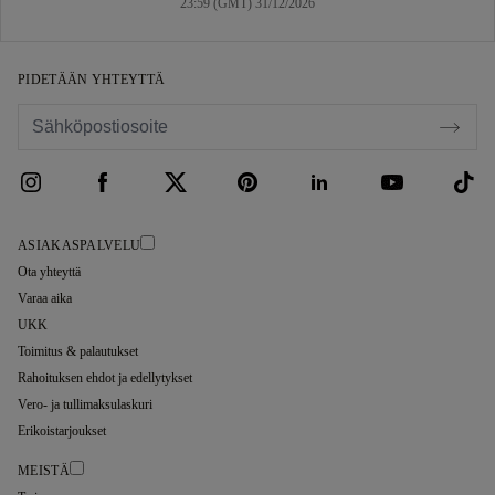
23:59 (GMT) 31/12/2026
PIDETÄÄN YHTEYTTÄ
ASIAKASPALVELU
Ota yhteyttä
Varaa aika
UKK
Toimitus & palautukset
Rahoituksen ehdot ja edellytykset
Vero- ja tullimaksulaskuri
Erikoistarjoukset
MEISTÄ