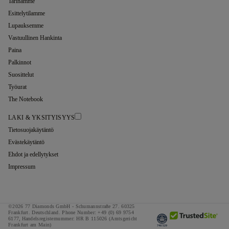
Tarinamme
Esittelytilamme
Lupauksemme
Vastuullinen Hankinta
Paina
Palkinnot
Suosittelut
Työurat
The Notebook
LAKI & YKSITYISYYS
Tietosuojakäytäntö
Evästekäytäntö
Ehdot ja edellytykset
Impressum
©2026 77 Diamonds GmbH -
Schumannstraße 27. 60325
Frankfurt. Deutschland.
Phone Number:
+49 (0) 69 9754
6177,
Handelsregisternummer: HR B 115026 (Amtsgericht
Frankfurt am Main)