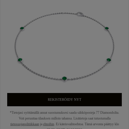
REKISTERÖIDY NYT
*Tietojasi syöttämällä annat suostumuksesi saada sähköposteja 77 Diamondsilta.
Voit peruuttaa tilauksen milloin tahansa. Lisätietoja saat tutustumalla
tietosuojapolitiikkaan
ja
ehtoihin
. Ei käteisvaihtoehtoa. Tämä arvonta päättyy klo