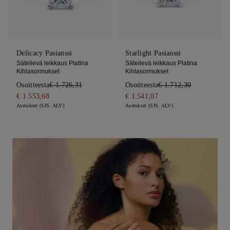
Delicacy Pasianssi
Starlight Pasianssi
Säteilevä leikkaus Platina
Säteilevä leikkaus Platina
Kihlasormukset
Kihlasormukset
Osoitteesta
€ 1.726,31
Osoitteesta
€ 1.712,30
€ 1.553,68
€ 1.541,07
Asetukset (SIS. ALV)
Asetukset (SIS. ALV)