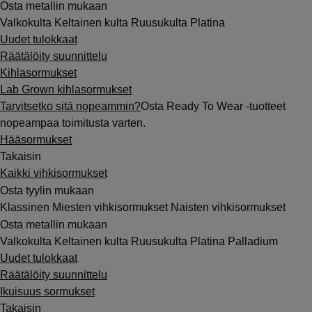
Osta metallin mukaan
Valkokulta
Keltainen kulta
Ruusukulta
Platina
Uudet tulokkaat
Räätälöity suunnittelu
Kihlasormukset
Lab Grown kihlasormukset
Tarvitsetko sitä nopeammin?
Osta Ready To Wear -tuotteet
nopeampaa toimitusta varten.
Hääsormukset
Takaisin
Kaikki vihkisormukset
Osta tyylin mukaan
Klassinen
Miesten vihkisormukset
Naisten vihkisormukset
Osta metallin mukaan
Valkokulta
Keltainen kulta
Ruusukulta
Platina
Palladium
Uudet tulokkaat
Räätälöity suunnittelu
Ikuisuus sormukset
Takaisin