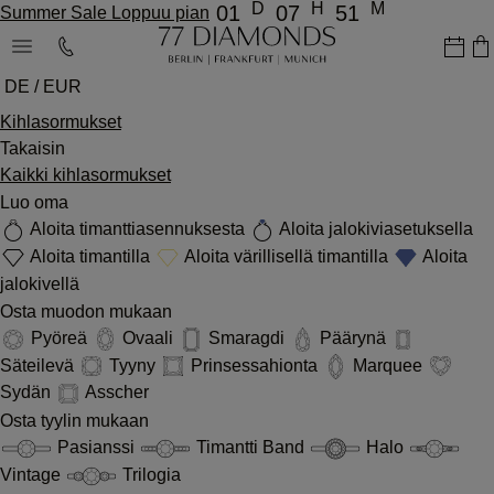
D
H
M
01
07
51
Summer Sale Loppuu pian
DE / EUR
Kihlasormukset
Takaisin
Kaikki kihlasormukset
Luo oma
Aloita timanttiasennuksesta
Aloita jalokiviasetuksella
Aloita timantilla
Aloita värillisellä timantilla
Aloita
jalokivellä
Osta muodon mukaan
Pyöreä
Ovaali
Smaragdi
Päärynä
Säteilevä
Tyyny
Prinsessahionta
Marquee
Sydän
Asscher
Osta tyylin mukaan
Pasianssi
Timantti Band
Halo
Vintage
Trilogia