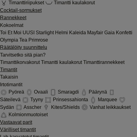
Timanttiriipukset
Timantti kaulakorut
Cocktail-sormukset
Rannekkeet
Kokoelmat
Toi Et Moi
UUSI
Starlight
Helmi
Kaleida
Mayfair
Gaia
Konfetti
Olympia
Tea
Primrose
Räätälöity suunnittelu
Tarvitsetko sitä pian?
Timanttikorvakorut
Timantti kaulakorut
Timanttirannekkeet
Timantit
Takaisin
Irtotimantit
Pyöreä
Ovaali
Smaragdi
Päärynä
Säteilevä
Tyyny
Prinsessahionta
Marquee
Sydän
Asscher
Kites/Shields
Vanhat leikkaukset
Kolmionmuotoiset
Vastaavat parit
Värilliset timantit
Lab-kasvatetut timantit