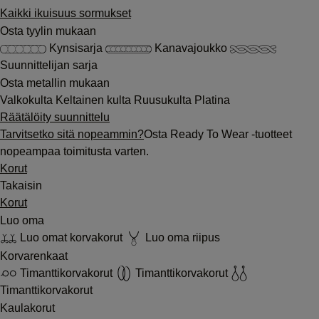
Kaikki ikuisuus sormukset
Osta tyylin mukaan
Kynsisarja
Kanavajoukko
Suunnittelijan sarja
Osta metallin mukaan
Valkokulta
Keltainen kulta
Ruusukulta
Platina
Räätälöity suunnittelu
Tarvitsetko sitä nopeammin?
Osta Ready To Wear -tuotteet
nopeampaa toimitusta varten.
Korut
Takaisin
Korut
Luo oma
Luo omat korvakorut
Luo oma riipus
Korvarenkaat
Timanttikorvakorut
Timanttikorvakorut
Timanttikorvakorut
Kaulakorut