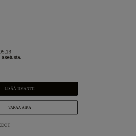
05,13
 asetusta.
LISÄÄ TIMANTTI
VARAA AIKA
EDOT