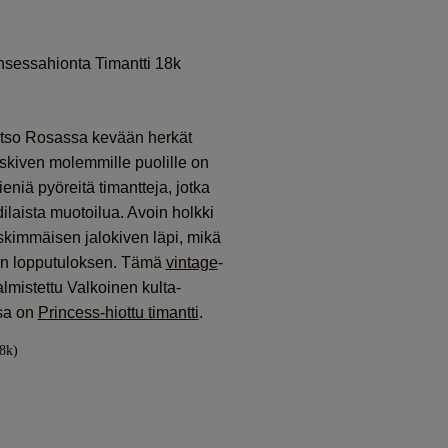
nsessahionta Timantti 18k
atso Rosassa kevään herkät
skiven molemmille puolille on
 pieniä pyöreitä timantteja, jotka
rdilaista muotoilua. Avoin holkki
kimmäisen jalokiven läpi, mikä
an lopputuloksen. Tämä
vintage
-
lmistettu Valkoinen kulta-
ssa on
Princess-hiottu timantti
.
8k)