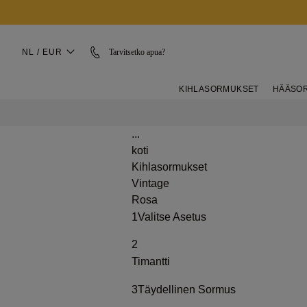
NL / EUR
Tarvitsetko apua?
KIHLASORMUKSET
HÄÄSO
...
koti
Kihlasormukset
Vintage
Rosa
1
Valitse Asetus
2
Timantti
3
Täydellinen Sormus