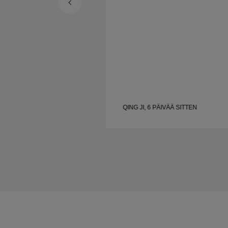
ÄÄN
QING JI, 6 PÄIVÄÄ SITTEN