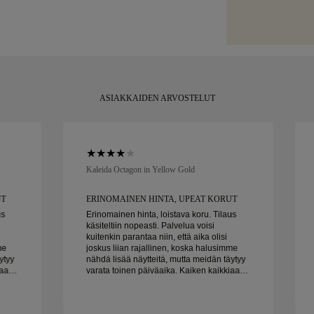
Brinks. Jos et ol
rasiassamme, ka
palauttaa tai va
hetkeen.
ASIAKKAIDEN ARVOSTELUT
Kaleida Octagon in Yellow Gold
UT
ERINOMAINEN HINTA, UPEAT KORUT
us
Erinomainen hinta, loistava koru. Tilaus
käsiteltiin nopeasti. Palvelua voisi
kuitenkin parantaa niin, että aika olisi
me
joskus liian rajallinen, koska halusimme
ytyy
nähdä lisää näytteitä, mutta meidän täytyy
varata toinen päiväaika. Kaiken kaikkiaan
mo on
hyvä kokemus, laadukkaat korut. Vaimo on
onnellinen.