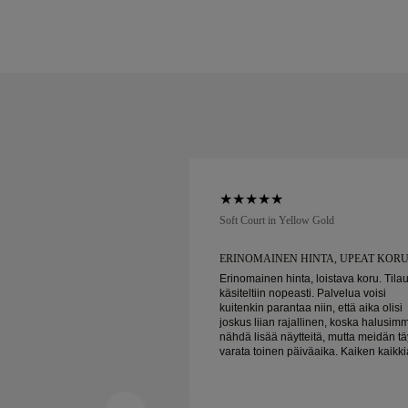
low Gold
Soft Court in Yellow Gold
IAKASPALVELUA JA
ERINOMAINEN HINTA, UPEAT KOR
Erinomainen hinta, loistava koru. Tila
käsiteltiin nopeasti. Palvelua voisi
spalvelu ja uskomattomat
kuitenkin parantaa niin, että aika olisi
la toimituksella!
joskus liian rajallinen, koska halusim
nähdä lisää näytteitä, mutta meidän tä
varata toinen päiväaika. Kaiken kaikkiaan
hyvä kokemus, laadukkaat korut. Vai
onnellinen.