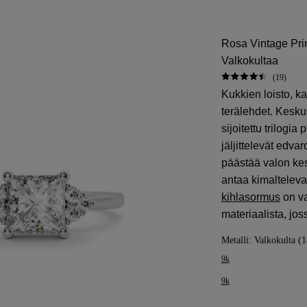
Rosa Vintage Pri
Valkokultaa
(19)
Kukkien loisto, k
terälehdet. Kesku
sijoitettu trilogia
jäljittelevät edva
päästää valon kes
antaa kimaltelev
kihlasormus
on va
materiaalista, jo
Metalli:
Valkokulta (1
9k
9k