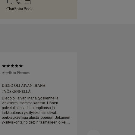
e täysin tyytyväinen ostoosi, voit
uniisti pakattuna ja valmiina tärkeään
Chat
Soita
Book
ihtaa sen alle 30 päivän kuluessa.
Aurelle in Platinum
Soft Court in Platinum
DIEGO OLI AIVAN IHANA
DIEGO OLI AIVAN 
TYÖSKENNELLÄ...
TYÖSKENNELLÄ...
Diego oli aivan ihana työskennellä
Diego oli aivan ihan
vihkisormustemme kanssa. Hänen
vihkisormustemme 
palveluksensa, huolenpitonsa ja
palveluksensa, huol
tarkkuutensa yksityiskohtiin olivat
tarkkuutensa yksityis
poikkeuksellisia alusta loppuun. Jokainen
poikkeuksellisia alu
yksityiskohta hoidettiin täsmälleen oikein,
yksityiskohta hoidett
ja kaikki oli valmista ajoissa. Emme voisi
ja kaikki oli valmist
olla tyytyväisempiä kokemukseen ja
olla tyytyväisempiä