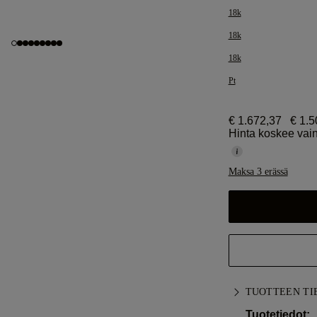
18k
18k
18k
Pt
€ 1.672,37
€ 1.5
Hinta koskee vain
Maksa 3 erässä
TUOTTEEN TI
Tuotetiedot: