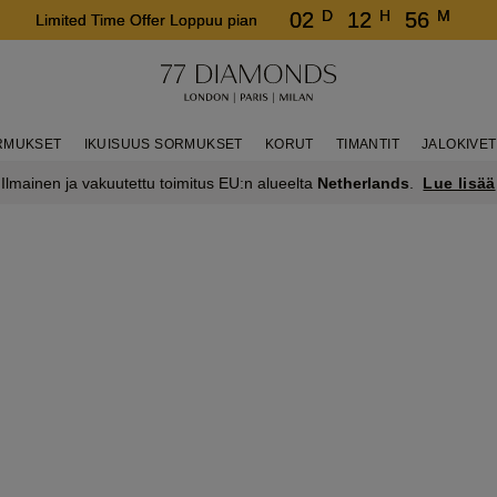
D
H
M
02
12
56
Limited Time Offer Loppuu pian
RMUKSET
IKUISUUS SORMUKSET
KORUT
TIMANTIT
JALOKIVET
Lue lisää
Ilmainen ja vakuutettu toimitus EU:n alueelta
Netherlands
.