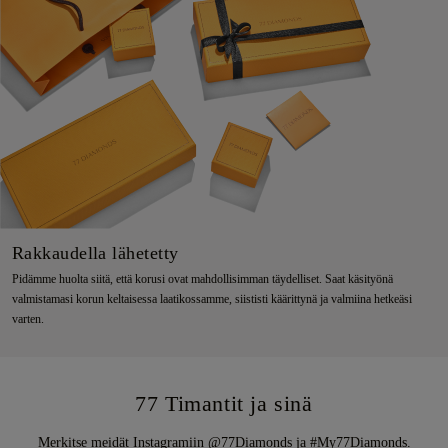
Rakkaudella lähetetty
Pidämme huolta siitä, että korusi ovat mahdollisimman täydelliset. Saat käsityönä
valmistamasi korun keltaisessa laatikossamme, siististi käärittynä ja valmiina hetkeäsi
varten.
77 Timantit ja sinä
Merkitse meidät Instagramiin @77Diamonds ja #My77Diamonds.