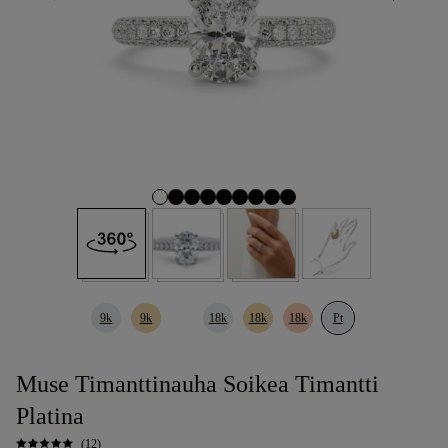
9k
9k
18k
18k
18k
Pt
Muse Timanttinauha Soikea Timantti
Platina
(12)