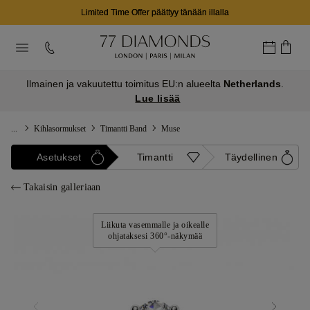
Limited Time Offer päättyy tänään illalla
Ilmainen ja vakuutettu toimitus EU:n alueelta
Netherlands
.
Lue lisää
...
Kihlasormukset
Timantti Band
Muse
Asetukset
Timantti
Täydellinen
Takaisin galleriaan
Liikuta vasemmalle ja oikealle
ohjataksesi 360°-näkymää