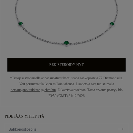
REKISTERÖIDY NYT
*Tietojasi syöttämällä annat suostumuksesi saada sähköposteja 77 Diamondsilta.
Voit peruuttaa tilauksen milloin tahansa. Lisätietoja saat tutustumalla
tietosuojapolitiikkaan
ja
ehtoihin
. Ei käteisvaihtoehtoa. Tämä arvonta päättyy klo
23:59 (GMT) 31/12/2026
PIDETÄÄN YHTEYTTÄ