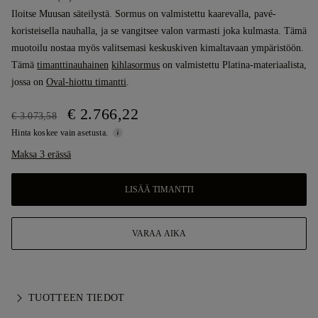
Iloitse Muusan säteilystä. Sormus on valmistettu kaarevalla, pavé-
koristeisella nauhalla, ja se vangitsee valon varmasti joka kulmasta. Tämä
muotoilu nostaa myös valitsemasi keskuskiven kimaltavaan ympäristöön.
Tämä
timanttinauhainen
kihlasormus
on valmistettu Platina-materiaalista,
jossa on
Oval-hiottu timantti
.
€ 2.766,22
€ 3.073,58
Hinta koskee vain asetusta.
Maksa 3 erässä
LISÄÄ TIMANTTI
VARAA AIKA
TUOTTEEN TIEDOT