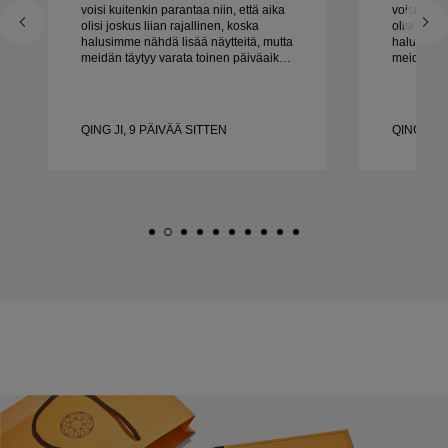
voisi kuitenkin parantaa niin, että aika
voisi kuit
olisi joskus liian rajallinen, koska
olisi josku
halusimme nähdä lisää näytteitä, mutta
halusimme 
meidän täytyy varata toinen päiväaika.
meidän täy
Kaiken kaikkiaan hyvä kokemus,
Kaiken ka
laadukkaat korut. Vaimo on onnellinen.
laadukkaat
QING JI, 9 PÄIVÄÄ SITTEN
QING JI, 