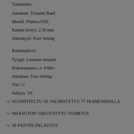
Tuotetiedot:
Asetukset: Timantti Band
Metalli:
Platina (950)
Kaistan leveys: 2.50 mm
Asetustyyli: Pave Setting
Korostuskivet:
Tyyppi: Luonnon timantit
Kokonaispaino: n. 0.60ct.
Asetukset: Pave Setting
Väri: G
Selkeys: VS
SUUNNITELTU JA VALMISTETTU 77 DIAMONDSILLA
Korutaiteen mestaruutta, yksi koru kerrallaan, 77 Diamondsin
MAKSUTON VAKUUTETTU TOIMITUS
kultasepiltä.
Kaikki postikulut ovat maksuttomia, riippumatta siitä, missä
30 PÄIVÄN PALAUTUS
asut. Lähetämme kohteen riskittömästi ja täysin vakuutettuna