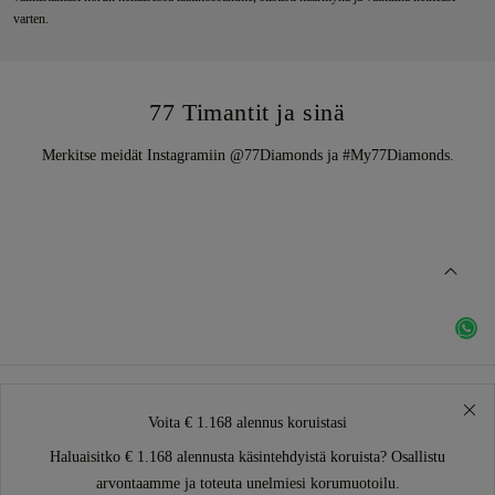
varten.
77 Timantit ja sinä
Merkitse meidät Instagramiin @77Diamonds ja #My77Diamonds.
Voita € 1.168 alennus koruistasi
Haluaisitko € 1.168 alennusta käsintehdyistä koruista? Osallistu
arvontaamme ja toteuta unelmiesi korumuotoilu.