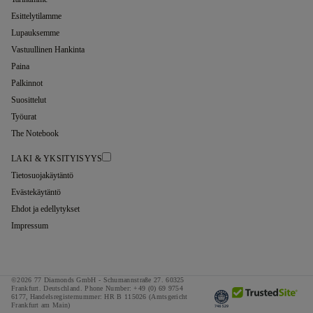
Esittelytilamme
Lupauksemme
Vastuullinen Hankinta
Paina
Palkinnot
Suosittelut
Työurat
The Notebook
LAKI & YKSITYISYYS
Tietosuojakäytäntö
Evästekäytäntö
Ehdot ja edellytykset
Impressum
©2026 77 Diamonds GmbH -
Schumannstraße 27. 60325
Frankfurt. Deutschland.
Phone Number:
+49 (0) 69 9754
6177,
Handelsregisternummer: HR B 115026 (Amtsgericht
Frankfurt am Main)