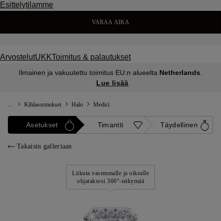
Esittelytilamme
VARAA AIKA
Arvostelut
UKK
Toimitus & palautukset
Ilmainen ja vakuutettu toimitus EU:n alueelta
Netherlands
.
Lue lisää
...
Kihlasormukset
Halo
Medici
Asetukset
Timantti
Täydellinen
Takaisin galleriaan
Liikuta vasemmalle ja oikealle
ohjataksesi 360°-näkymää