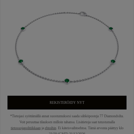
REKISTERÖIDY NYT
*Tietojasi syöttämällä annat suostumuksesi saada sähköposteja 77 Diamondsilta.
Voit peruuttaa tilauksen milloin tahansa. Lisätietoja saat tutustumalla
tietosuojapolitiikkaan
ja
ehtoihin
. Ei käteisvaihtoehtoa. Tämä arvonta päättyy klo