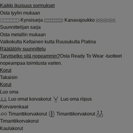
Kaikki ikuisuus sormukset
Osta tyylin mukaan
Kynsisarja
Kanavajoukko
Suunnittelijan sarja
Osta metallin mukaan
Valkokulta
Keltainen kulta
Ruusukulta
Platina
Räätälöity suunnittelu
Tarvitsetko sitä nopeammin?
Osta Ready To Wear -tuotteet
nopeampaa toimitusta varten.
Korut
Takaisin
Korut
Luo oma
Luo omat korvakorut
Luo oma riipus
Korvarenkaat
Timanttikorvakorut
Timanttikorvakorut
Timanttikorvakorut
Kaulakorut