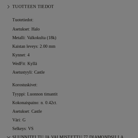
TUOTTEEN TIEDOT
Tuotetiedot:
Asetukset: Halo
Metalli:
Valkokulta (18k)
Kaistan leveys: 2.00 mm
Kynnet: 4
WedFit: Kyllä
Asetustyyli: Castle
Korostuskivet:
Tyyppi: Luonnon timantit
Kokonaispaino: n. 0.42ct.
Asetukset: Castle
Väri: G
Selkeys: VS
SUUNNITELTU JA VALMISTETTU 77 DIAMONDSILLA