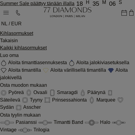
H
M
S
18
35
06
Summer Sale päättyy tänään illalla
NL / EUR
Kihlasormukset
Takaisin
Kaikki kihlasormukset
Luo oma
Aloita timanttiasennuksesta
Aloita jalokiviasetuksella
Aloita timantilla
Aloita värillisellä timantilla
Aloita
jalokivellä
Osta muodon mukaan
Pyöreä
Ovaali
Smaragdi
Päärynä
Säteilevä
Tyyny
Prinsessahionta
Marquee
Sydän
Asscher
Osta tyylin mukaan
Pasianssi
Timantti Band
Halo
Vintage
Trilogia