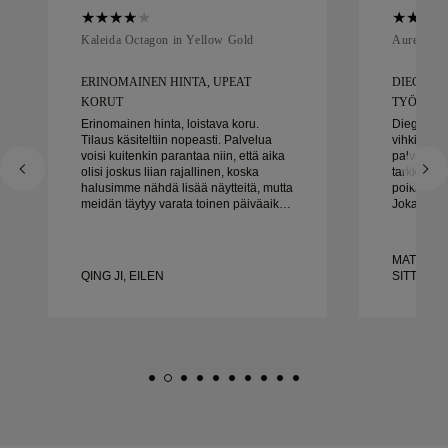
Kaleida Octagon in Yellow Gold
Aurelle in
ERINOMAINEN HINTA, UPEAT
DIEGO OL
KORUT
TYÖSKENN
Erinomainen hinta, loistava koru.
Diego oli 
Tilaus käsiteltiin nopeasti. Palvelua
vihkisor
voisi kuitenkin parantaa niin, että aika
palveluks
olisi joskus liian rajallinen, koska
tarkkuuten
halusimme nähdä lisää näytteitä, mutta
poikkeukse
meidän täytyy varata toinen päiväaika.
Jokainen y
Kaiken kaikkiaan hyvä kokemus,
täsmälleen
laadukkaat korut. Vaimo on onnellinen.
ajoissa. E
tyytyväis
MATEUSZ 
suosittel
QING JI, EILEN
SITTEN
kaikille, j
tehtyjä vi