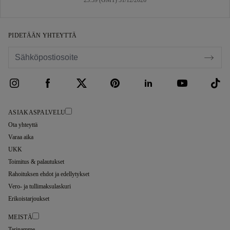
23:59 (GMT) 31/12/2026
PIDETÄÄN YHTEYTTÄ
ASIAKASPALVELU
Ota yhteyttä
Varaa aika
UKK
Toimitus & palautukset
Rahoituksen ehdot ja edellytykset
Vero- ja tullimaksulaskuri
Erikoistarjoukset
MEISTÄ
Tarinamme