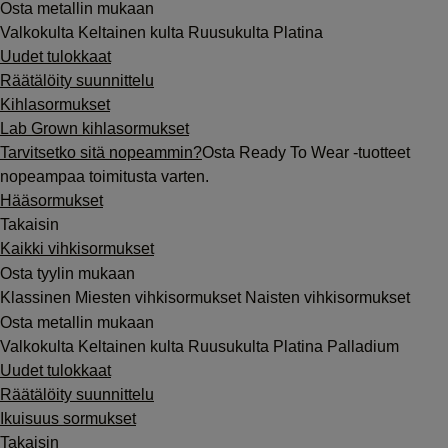
Osta metallin mukaan
Valkokulta
Keltainen kulta
Ruusukulta
Platina
Uudet tulokkaat
Räätälöity suunnittelu
Kihlasormukset
Lab Grown kihlasormukset
Tarvitsetko sitä nopeammin?
Osta Ready To Wear -tuotteet
nopeampaa toimitusta varten.
Hääsormukset
Takaisin
Kaikki vihkisormukset
Osta tyylin mukaan
Klassinen
Miesten vihkisormukset
Naisten vihkisormukset
Osta metallin mukaan
Valkokulta
Keltainen kulta
Ruusukulta
Platina
Palladium
Uudet tulokkaat
Räätälöity suunnittelu
Ikuisuus sormukset
Takaisin