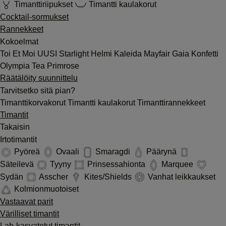
Timanttiriipukset
Timantti kaulakorut
Cocktail-sormukset
Rannekkeet
Kokoelmat
Toi Et Moi
UUSI
Starlight
Helmi
Kaleida
Mayfair
Gaia
Konfetti
Olympia
Tea
Primrose
Räätälöity suunnittelu
Tarvitsetko sitä pian?
Timanttikorvakorut
Timantti kaulakorut
Timanttirannekkeet
Timantit
Takaisin
Irtotimantit
Pyöreä
Ovaali
Smaragdi
Päärynä
Säteilevä
Tyyny
Prinsessahionta
Marquee
Sydän
Asscher
Kites/Shields
Vanhat leikkaukset
Kolmionmuotoiset
Vastaavat parit
Värilliset timantit
Lab-kasvatetut timantit