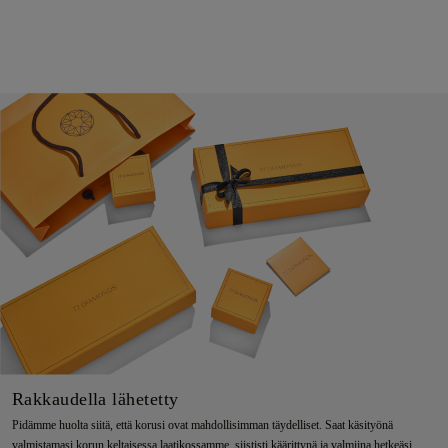
Rakkaudella lähetetty
Pidämme huolta siitä, että korusi ovat mahdollisimman täydelliset. Saat käsityönä
valmistamasi korun keltaisessa laatikossamme, siististi käärittynä ja valmiina hetkeäsi