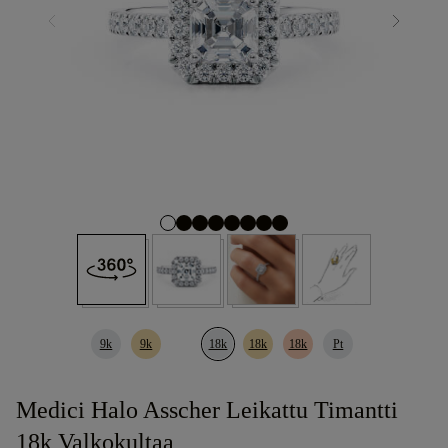
9k
9k
18k
18k
18k
Pt
Medici Halo Asscher Leikattu Timantti
18k Valkokultaa