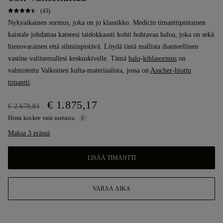
(43)
Nykyaikainen sormus, joka on jo klassikko. Medicin timanttipintainen
kaistale johdattaa katseesi taidokkaasti kohti hohtavaa haloa, joka on sekä
hienovarainen että silmiinpistävä. Löydä tästä mallista ihanteellinen
vastine valitsemallesi keskuskivelle. Tämä
halo
-
kihlasormus
on
valmistettu Valkoinen kulta-materiaalista, jossa on
Asscher-hiottu
timantti
.
€ 1.875,17
€ 2.678,81
Hinta koskee vain asetusta.
Maksa 3 erässä
LISÄÄ TIMANTTI
VARAA AIKA