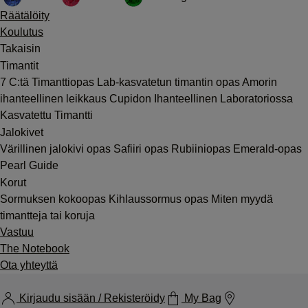
Räätälöity
Koulutus
Takaisin
Timantit
7 C:tä
Timanttiopas
Lab-kasvatetun timantin opas
Amorin
ihanteellinen leikkaus
Cupidon Ihanteellinen Laboratoriossa
Kasvatettu Timantti
Jalokivet
Värillinen jalokivi opas
Safiiri opas
Rubiiniopas
Emerald-opas
Pearl Guide
Korut
Sormuksen kokoopas
Kihlaussormus opas
Miten myydä
timantteja tai koruja
Vastuu
The Notebook
Ota yhteyttä
Kirjaudu sisään / Rekisteröidy
My Bag