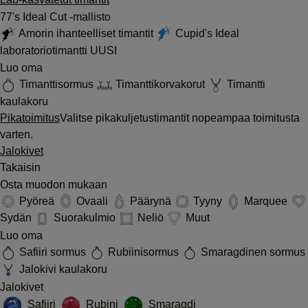
77's Ideal Cut -mallisto
Amorin ihanteelliset timantit
Cupid's Ideal
laboratoriotimantti
UUSI
Luo oma
Timanttisormus
Timanttikorvakorut
Timantti
kaulakoru
Pikatoimitus
Valitse pikakuljetustimantit nopeampaa toimitusta
varten.
Jalokivet
Takaisin
Osta muodon mukaan
Pyöreä
Ovaali
Päärynä
Tyyny
Marquee
Sydän
Suorakulmio
Neliö
Muut
Luo oma
Safiiri sormus
Rubiinisormus
Smaragdinen sormus
Jalokivi kaulakoru
Jalokivet
Safiiri
Rubini
Smaragdi