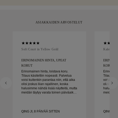
ASIAKKAIDEN ARVOSTELUT
Soft Court in Yellow Gold
Kaleida O
ERINOMAINEN HINTA, UPEAT
ERINOMA
KORUT
KORUT
Erinomainen hinta, loistava koru.
Erinomaine
Tilaus käsiteltiin nopeasti. Palvelua
Tilaus käs
voisi kuitenkin parantaa niin, että aika
voisi kuit
olisi joskus liian rajallinen, koska
olisi josku
halusimme nähdä lisää näytteitä, mutta
halusimme 
meidän täytyy varata toinen päiväaika.
meidän täy
Kaiken kaikkiaan hyvä kokemus,
Kaiken ka
laadukkaat korut. Vaimo on onnellinen.
laadukkaat
QING JI, 8 PÄIVÄÄ SITTEN
QING JI, 