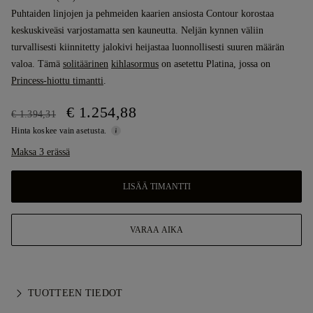
Puhtaiden linjojen ja pehmeiden kaarien ansiosta Contour korostaa
keskuskiveäsi varjostamatta sen kauneutta. Neljän kynnen väliin
turvallisesti kiinnitetty jalokivi heijastaa luonnollisesti suuren määrän
valoa. Tämä
solitäärinen
kihlasormus
on asetettu Platina, jossa on
Princess-hiottu timantti
.
€ 1.254,88
€ 1.394,31
Hinta koskee vain asetusta.
Maksa 3 erässä
LISÄÄ TIMANTTI
VARAA AIKA
TUOTTEEN TIEDOT