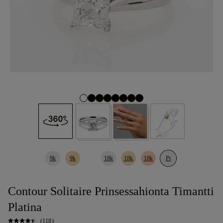
9k
9k
18k
18k
18k
Pt
Contour Solitaire Prinsessahionta Timantti
Platina
(118)