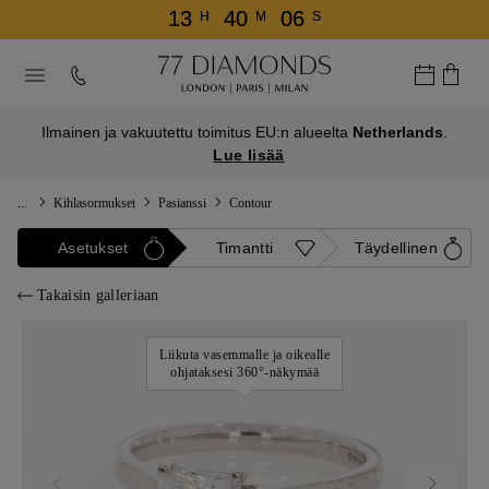
13
40
06
H
M
S
Ilmainen ja vakuutettu toimitus EU:n alueelta
Netherlands
.
Lue lisää
...
Kihlasormukset
Pasianssi
Contour
Asetukset
Timantti
Täydellinen
Takaisin galleriaan
Liikuta vasemmalle ja oikealle
ohjataksesi 360°-näkymää