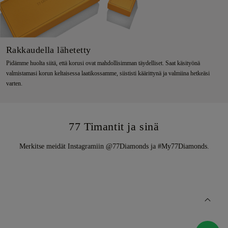
Rakkaudella lähetetty
Pidämme huolta siitä, että korusi ovat mahdollisimman täydelliset. Saat käsityönä
valmistamasi korun keltaisessa laatikossamme, siististi käärittynä ja valmiina hetkeäsi
varten.
77 Timantit ja sinä
Merkitse meidät Instagramiin @77Diamonds ja #My77Diamonds.