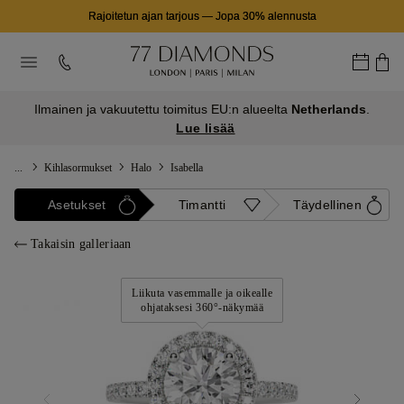
Rajoitetun ajan tarjous
—
Jopa 30% alennusta
Ilmainen ja vakuutettu toimitus EU:n alueelta
Netherlands
.
Lue lisää
...
Kihlasormukset
Halo
Isabella
Asetukset
Timantti
Täydellinen
Takaisin galleriaan
Liikuta vasemmalle ja oikealle
ohjataksesi 360°-näkymää