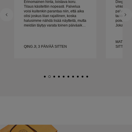
Erinomainen hinta, loistava koru.
Diego oli 
Tilaus käsiteltiin nopeasti. Palvelua
vihkisor
voisi kuitenkin parantaa niin, että aika
palveluks
olisi joskus liian rajallinen, koska
tarkkuuten
halusimme nähdä lisää näytteitä, mutta
poikkeukse
meidän täytyy varata toinen päiväaika.
Jokainen y
Kaiken kaikkiaan hyvä kokemus,
täsmälleen
laadukkaat korut. Vaimo on onnellinen.
ajoissa. E
tyytyväis
MATEUSZ 
suosittel
QING JI, 3 PÄIVÄÄ SITTEN
SITTEN
kaikille, j
tehtyjä vi