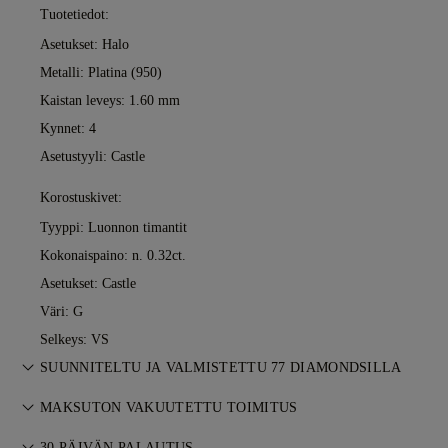
Tuotetiedot:
Asetukset: Halo
Metalli:
Platina (950)
Kaistan leveys: 1.60 mm
Kynnet: 4
Asetustyyli: Castle
Korostuskivet:
Tyyppi: Luonnon timantit
Kokonaispaino: n. 0.32ct.
Asetukset: Castle
Väri: G
Selkeys: VS
SUUNNITELTU JA VALMISTETTU 77 DIAMONDSILLA
Korutaiteen mestaruutta, yksi koru kerrallaan, 77 Diamondsin
MAKSUTON VAKUUTETTU TOIMITUS
kultasepiltä.
Kaikki postikulut ovat maksuttomia, riippumatta siitä, missä
30 PÄIVÄN PALAUTUS