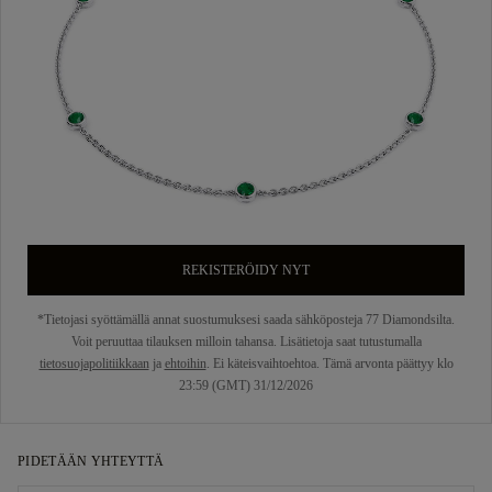
REKISTERÖIDY NYT
*Tietojasi syöttämällä annat suostumuksesi saada sähköposteja 77 Diamondsilta.
Voit peruuttaa tilauksen milloin tahansa. Lisätietoja saat tutustumalla
tietosuojapolitiikkaan
ja
ehtoihin
. Ei käteisvaihtoehtoa. Tämä arvonta päättyy klo
23:59 (GMT) 31/12/2026
PIDETÄÄN YHTEYTTÄ