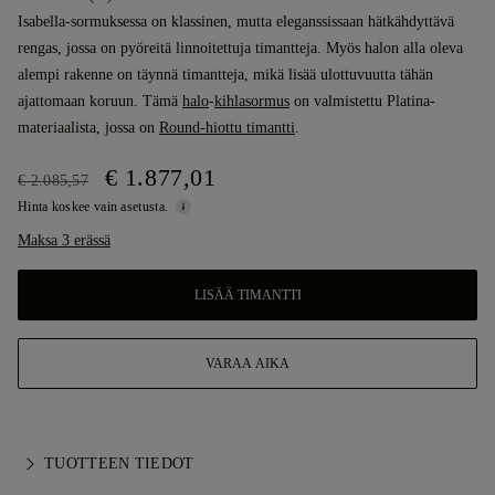
Isabella-sormuksessa on klassinen, mutta eleganssissaan hätkähdyttävä
rengas, jossa on pyöreitä linnoitettuja timantteja. Myös halon alla oleva
alempi rakenne on täynnä timantteja, mikä lisää ulottuvuutta tähän
ajattomaan koruun. Tämä
halo
-
kihlasormus
on valmistettu Platina-
materiaalista, jossa on
Round-hiottu timantti
.
€ 1.877,01
€ 2.085,57
Hinta koskee vain asetusta.
Maksa 3 erässä
LISÄÄ TIMANTTI
VARAA AIKA
TUOTTEEN TIEDOT