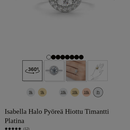
9k
9k
18k
18k
18k
Pt
Isabella Halo Pyöreä Hiottu Timantti
Platina
(12)