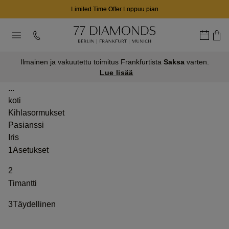
Limited Time Offer Loppuu pian
Ilmainen ja vakuutettu toimitus Frankfurtista
Saksa
varten.
Lue lisää
...
koti
Kihlasormukset
Pasianssi
Iris
1
Asetukset
2
Timantti
3
Täydellinen