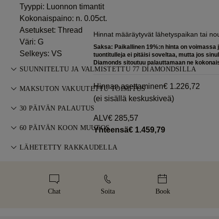
Tyyppi: Luonnon timantit
Kokonaispaino: n. 0.05ct.
Asetukset: Thread
Hinnat määräytyvät lähetyspaikan tai n
Väri: G
Saksa: Paikallinen 19%:n hinta on voimassa j
Selkeys: VS
tuontitulleja ei pitäisi soveltaa, mutta jos sinu
Diamonds sitoutuu palauttamaan ne kokona
SUUNNITELTU JA VALMISTETTU 77 DIAMONDSILLA
Korutaiteen mestaruutta, yksi koru kerrallaan, 77 Diamondsin
Hinnan asettaminen
€ 1.226,72
MAKSUTON VAKUUTETTU TOIMITUS
kultasepiltä.
(ei sisällä keskuskiveä)
Kaikki postikulut ovat maksuttomia, riippumatta siitä, missä
30 PÄIVÄN PALAUTUS
asut. Lähetämme kohteen riskittömästi ja täysin vakuutettuna
ALV
€ 285,57
Jos et ole täysin tyytyväinen, voit palauttaa tai vaihtaa
FedExin tai DHL-erikoiskuljetuspalvelun kautta suoraan
60 PÄIVÄN KOON MUUTOS
Yhteensä
€ 1.459,79
ostoksesi 30 päivän kuluessa. Katso
ehdot
.
kotiovellesi. Vakuutamme kaikki tilauksemme, jotta vältämme
Täydellisen istuvuuden varmistamiseksi 77 Diamonds tarjoaa
LÄHETETTY RAKKAUDELLA
kaikki toimitusongelmat. Tiettyjen arvokkaiden tuotteiden
maksuttoman koon muutoksen 60 päivän kuluessa
osalta käytämme erikoistunutta kuljetuspalvelua, kuten Malca-
Panostamme jokaiseen yksityiskohtaan. Käsintehty korusi
toimituksesta. Katso
kokopolitiikka
.
Amit tai Brinks. Jos et ole täysin tyytyväinen ostoosi, voit
toimitetaan tunnusomaisessa keltaisessa rasiassamme,
palauttaa tai vaihtaa sen alle 30 päivän kuluessa.
kauniisti pakattuna ja valmiina tärkeään hetkeen.
Chat
Soita
Book