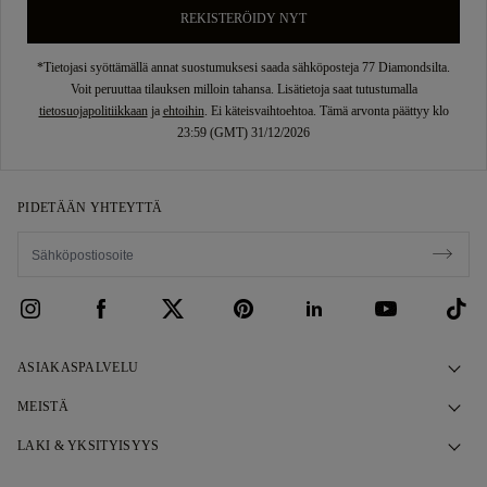
REKISTERÖIDY NYT
*Tietojasi syöttämällä annat suostumuksesi saada sähköposteja 77 Diamondsilta.
Voit peruuttaa tilauksen milloin tahansa. Lisätietoja saat tutustumalla
tietosuojapolitiikkaan
ja
ehtoihin
. Ei käteisvaihtoehtoa. Tämä arvonta päättyy klo
23:59 (GMT) 31/12/2026
PIDETÄÄN YHTEYTTÄ
ASIAKASPALVELU
Ota yhteyttä
MEISTÄ
Varaa aika
Tarinamme
LAKI & YKSITYISYYS
UKK
Esittelytilamme
Tietosuojakäytäntö