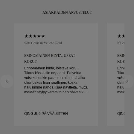
ASIAKKAIDEN ARVOSTELUT
Soft Court in Yellow Gold
Kaleida Oc
ERINOMAINEN HINTA, UPEAT
ERINOMA
KORUT
KORUT
Erinomainen hinta, loistava koru.
Erinomaine
Tilaus käsiteltiin nopeasti. Palvelua
Tilaus käs
voisi kuitenkin parantaa niin, että aika
voisi kuit
olisi joskus liian rajallinen, koska
olisi josku
halusimme nähdä lisää näytteitä, mutta
halusimme 
meidän täytyy varata toinen päiväaika.
meidän täy
Kaiken kaikkiaan hyvä kokemus,
Kaiken ka
laadukkaat korut. Vaimo on onnellinen.
laadukkaat
QING JI, 6 PÄIVÄÄ SITTEN
QING JI, 