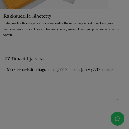
Rakkaudella lähetetty
Pidämme huolta siitä, että korusi ovat mahdollisimman täydelliset. Saat käsityönä
valmistamasi korun keltaisessa laatikossamme, siististi käärittynä ja valmiina hetkeäsi
varten.
77 Timantit ja sinä
Merkitse meidät Instagramiin @77Diamonds ja #My77Diamonds.