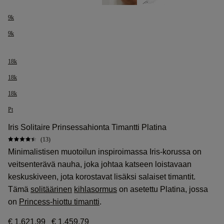
9k
9k
18k
18k
18k
Pt
Iris Solitaire Prinsessahionta Timantti Platina
(13)
Minimalistisen muotoilun inspiroimassa Iris-korussa on
veitsenterävä nauha, joka johtaa katseen loistavaan
keskuskiveen, jota korostavat lisäksi salaiset timantit.
Tämä
solitäärinen
kihlasormus
on asetettu Platina, jossa
on
Princess-hiottu timantti
.
€ 1.621,99
€ 1.459,79